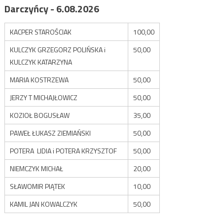
Darczyńcy - 6.08.2026
KACPER STAROŚCIAK
100,00
KULCZYK GRZEGORZ POLIŃSKA i
50,00
KULCZYK KATARZYNA
MARIA KOSTRZEWA
50,00
JERZY T MICHAJŁOWICZ
50,00
KOZIOŁ BOGUSŁAW
35,00
PAWEŁ ŁUKASZ ZIEMIAŃSKI
50,00
POTERA LIDIA i POTERA KRZYSZTOF
50,00
NIEMCZYK MICHAŁ
20,00
SŁAWOMIR PIĄTEK
10,00
KAMIL JAN KOWALCZYK
50,00