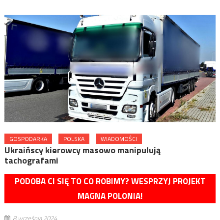
GOSPODARKA
POLSKA
WIADOMOŚCI
Ukraińscy kierowcy masowo manipulują
tachografami
PODOBA CI SIĘ TO CO ROBIMY? WESPRZYJ PROJEKT
MAGNA POLONIA!
8 września 2024