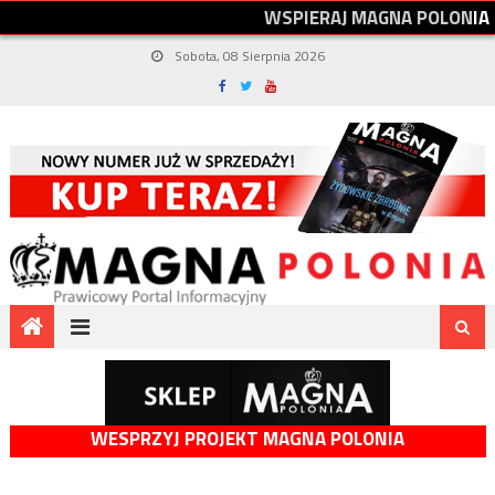
W
S
P
I
E
R
A
J
M
A
G
N
A
P
O
L
O
N
I
A
Sobota, 08 Sierpnia 2026
WESPRZYJ PROJEKT MAGNA POLONIA