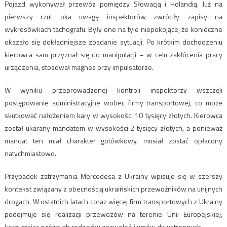
Pojazd wykonywał przewóz pomiędzy Słowacją i Holandią. Już na
pierwszy rzut oka uwagę inspektorów zwróciły zapisy na
wykresówkach tachografu. Były one na tyle niepokojące, że konieczne
okazało się dokładniejsze zbadanie sytuacji. Po krótkim dochodzeniu
kierowca sam przyznał się do manipulacji – w celu zakłócenia pracy
urządzenia, stosował magnes przy impulsatorze.
W wyniku przeprowadzonej kontroli inspektorzy wszczęli
postępowanie administracyjne wobec firmy transportowej, co może
skutkować nałożeniem kary w wysokości 10 tysięcy złotych. Kierowca
został ukarany mandatem w wysokości 2 tysięcy złotych, a ponieważ
mandat ten miał charakter gotówkowy, musiał zostać opłacony
natychmiastowo.
Przypadek zatrzymania Mercedesa z Ukrainy wpisuje się w szerszy
kontekst związany z obecnością ukraińskich przewoźników na unijnych
drogach. W ostatnich latach coraz więcej firm transportowych z Ukrainy
podejmuje się realizacji przewozów na terenie Unii Europejskiej,
korzystając z różnych rodzajów zezwoleń i umów dwustronnych.