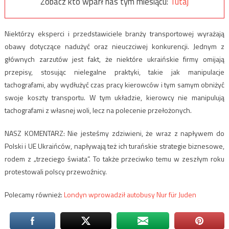
Zobacz kto wparł nas tym miesiącu:
Tutaj
Niektórzy eksperci i przedstawiciele branży transportowej wyrażają
obawy dotyczące nadużyć oraz nieuczciwej konkurencji. Jednym z
głównych zarzutów jest fakt, że niektóre ukraińskie firmy omijają
przepisy, stosując nielegalne praktyki, takie jak manipulacje
tachografami, aby wydłużyć czas pracy kierowców i tym samym obniżyć
swoje koszty transportu. W tym układzie, kierowcy nie manipulują
tachografami z własnej woli, lecz na polecenie przełożonych.
NASZ KOMENTARZ: Nie jesteśmy zdziwieni, że wraz z napływem do
Polski i UE Ukraińców, napływają też ich turańskie strategie biznesowe,
rodem z „trzeciego świata”. To także przeciwko temu w zeszłym roku
protestowali polscy przewoźnicy.
Polecamy również:
Londyn wprowadził autobusy Nur für Juden