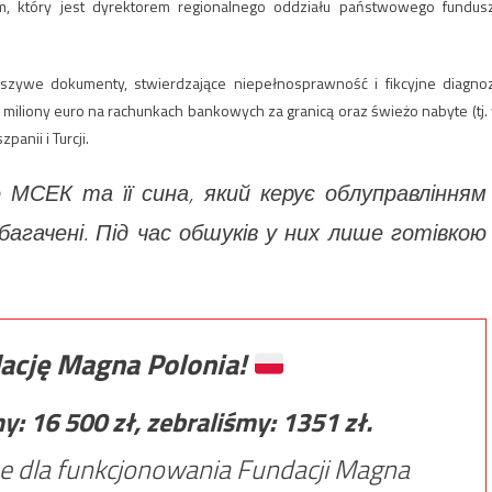
m, który jest dyrektorem regionalnego oddziału państwowego fundus
ałszywe dokumenty, stwierdzające niepełnosprawność i fikcyjne diagno
miliony euro na rachunkach bankowych za granicą oraz świeżo nabyte (tj.
panii i Turcji.
 МСЕК та її сина, який керує облуправлінням
багачені. Під час обшуків у них лише готівкою
ację Magna Polonia!
my:
16 500
zł, zebraliśmy:
1351
zł.
e dla funkcjonowania Fundacji Magna