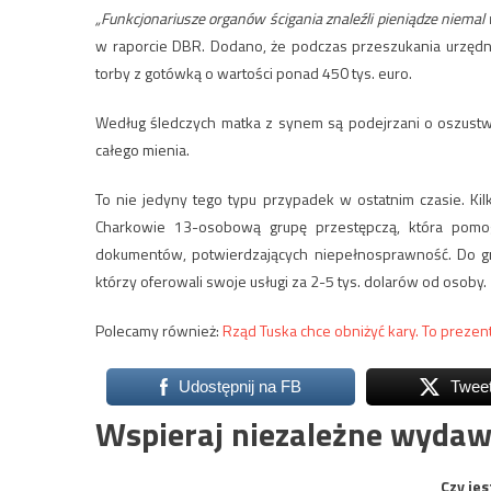
„Funkcjonariusze organów ścigania znaleźli pieniądze niema
w raporcie DBR. Dodano, że podczas przeszukania urzędni
torby z gotówką o wartości ponad 450 tys. euro.
Według śledczych matka z synem są podejrzani o oszustwa n
całego mienia.
To nie jedyny tego typu przypadek w ostatnim czasie. Ki
Charkowie 13-osobową grupę przestępczą, która pom
dokumentów, potwierdzających niepełnosprawność. Do grupy
którzy oferowali swoje usługi za 2-5 tys. dolarów od osoby.
Polecamy również:
Rząd Tuska chce obniżyć kary. To prezen
Udostępnij na FB
Twee
Wspieraj niezależne wydaw
Czy jes