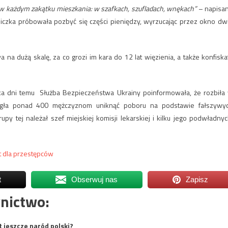
l w każdym zakątku mieszkania: w szafkach, szufladach, wnękach”
– napisa
czka próbowała pozbyć się części pieniędzy, wyrzucając przez okno dw
a dużą skalę, za co grozi im kara do 12 lat więzienia, a także konfiska
lka dni temu Służba Bezpieczeństwa Ukrainy poinformowała, że rozbiła
ogła ponad 400 mężczyznom uniknąć poboru na podstawie fałszywy
 tej należał szef miejskiej komisji lekarskiej i kilku jego podwładnyc
t dla przestępców
t
Obserwuj nas
Zapisz
nictwo:
t jeszcze naród polski?