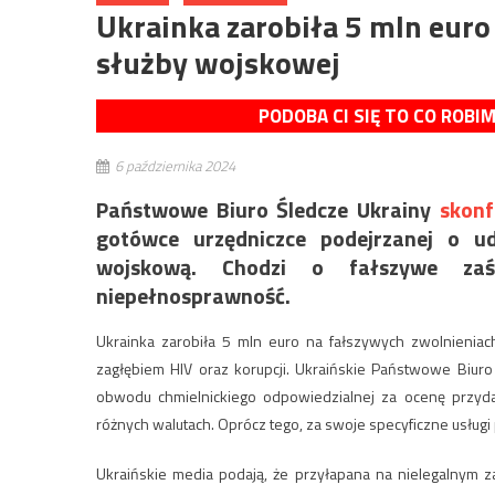
Ukrainka zarobiła 5 mln euro
służby wojskowej
PODOBA CI SIĘ TO CO ROBI
6 października 2024
Państwowe Biuro Śledcze Ukrainy
skonf
gotówce urzędniczce podejrzanej o ud
wojskową. Chodzi o fałszywe zaśw
niepełnosprawność.
Ukrainka zarobiła 5 mln euro na fałszywych zwolnieniac
zagłębiem HIV oraz korupcji. Ukraińskie Państwowe Biuro
obwodu chmielnickiego odpowiedzialnej za ocenę przyda
różnych walutach. Oprócz tego, za swoje specyficzne usługi 
Ukraińskie media podają, że przyłapana na nielegalnym za