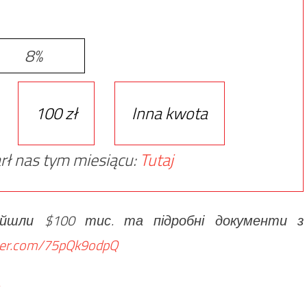
8%
100 zł
Inna kwota
rł nas tym miesiącu:
Tutaj
найшли $100 тис. та підробні документи з
tter.com/75pQk9odpQ