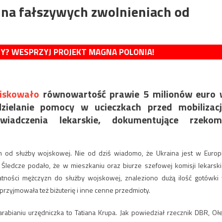
 na fałszywych zwolnieniach od
MY? WESPRZYJ PROJEKT MAGNA POLONIA!
iskowało
równowartość prawie 5 milionów euro 
zielanie pomocy w ucieczkach przed mobilizac
iadczenia lekarskie, dokumentujące rzekom
h od służby wojskowej. Nie od dziś wiadomo, że Ukraina jest w Europ
 Śledcze podało, że w mieszkaniu oraz biurze szefowej komisji lekarski
tności mężczyzn do służby wojskowej, znaleziono dużą ilość gotówki
przyjmowała też biżuterię i inne cenne przedmioty.
rabianiu urzędniczka to Tatiana Krupa. Jak powiedział rzecznik DBR, Oł