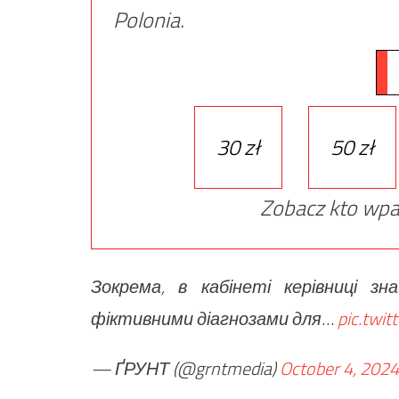
Polonia.
30 zł
50 zł
Zobacz kto wpa
Зокрема, в кабінеті керівниці з
фіктивними діагнозами для…
pic.twi
— ҐРУНТ (@grntmedia)
October 4, 2024