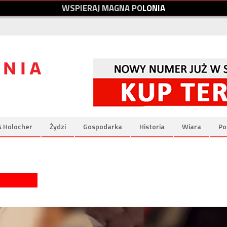
W
S
P
I
E
R
A
J
M
A
G
N
A
P
O
L
O
N
I
A
& Holocher
Żydzi
Gospodarka
Historia
Wiara
Po