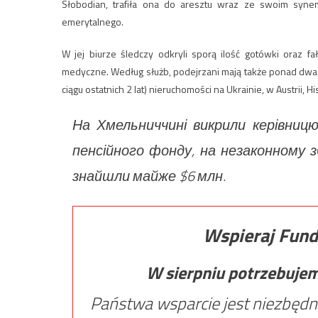
Słobodian, trafiła ona do aresztu wraz ze swoim syne
emerytalnego.
W jej biurze śledczy odkryli sporą ilość gotówki oraz f
medyczne. Według służb, podejrzani mają także ponad dwa 
ciągu ostatnich 2 lat) nieruchomości na Ukrainie, w Austrii, Hisz
На Хмельниччині викрили керівницю
пенсійного фонду, на незаконному з
знайшли майже $6 млн.
Wspieraj Fund
W sierpniu potrzebuje
Państwa wsparcie jest niezbędn