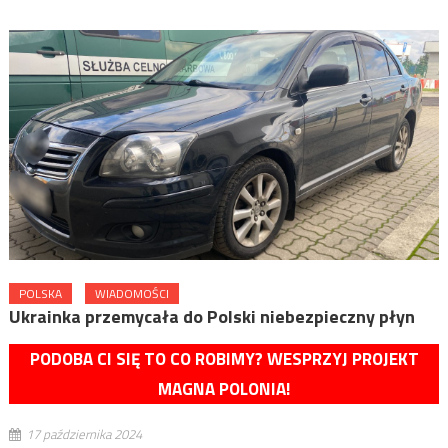
POLSKA
WIADOMOŚCI
Ukrainka przemycała do Polski niebezpieczny płyn
PODOBA CI SIĘ TO CO ROBIMY? WESPRZYJ PROJEKT
MAGNA POLONIA!
17 października 2024