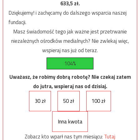
633,5
zł.
Dziękujemy! i zachęcamy do dalszego wsparcia naszej
fundacji.
Masz świadomość tego jak ważne jest przetrwanie
niezależnych ośrodków medialnych? Nie zwlekaj więc,
wspieraj nas już od teraz.
104%
Uważasz, że robimy dobrą robotę? Nie czekaj zatem
do jutra, wspieraj nas od dzisiaj.
30 zł
50 zł
100 zł
Inna kwota
Zobacz kto wparł nas tym miesiącu:
Tutaj