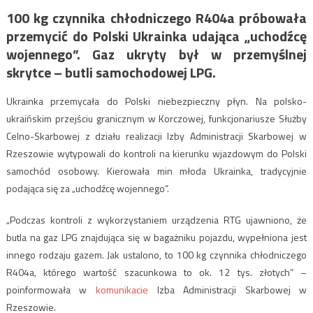
100 kg czynnika chłodniczego R404a próbowała
przemycić do Polski Ukrainka udająca „uchodźcę
wojennego”. Gaz ukryty był w przemyślnej
skrytce – butli samochodowej LPG.
Ukrainka przemycała do Polski niebezpieczny płyn. Na polsko-
ukraińskim przejściu granicznym w Korczowej, funkcjonariusze Służby
Celno-Skarbowej z działu realizacji Izby Administracji Skarbowej w
Rzeszowie wytypowali do kontroli na kierunku wjazdowym do Polski
samochód osobowy. Kierowała min młoda Ukrainka, tradycyjnie
podająca się za „uchodźcę wojennego”.
„Podczas kontroli z wykorzystaniem urządzenia RTG ujawniono, że
butla na gaz LPG znajdująca się w bagażniku pojazdu, wypełniona jest
innego rodzaju gazem. Jak ustalono, to 100 kg czynnika chłodniczego
R404a, którego wartość szacunkowa to ok. 12 tys. złotych” –
poinformowała w
komunikacie
Izba Administracji Skarbowej w
Rzeszowie.