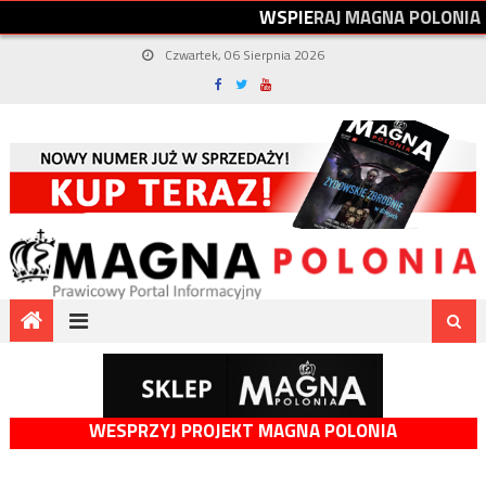
W
S
P
I
E
R
A
J
M
A
G
N
A
P
O
L
O
N
I
A
Czwartek, 06 Sierpnia 2026
WESPRZYJ PROJEKT MAGNA POLONIA