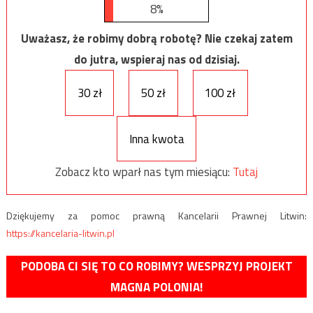
8%
Uważasz, że robimy dobrą robotę? Nie czekaj zatem
do jutra, wspieraj nas od dzisiaj.
30 zł
50 zł
100 zł
Inna kwota
Zobacz kto wparł nas tym miesiącu:
Tutaj
Dziękujemy za pomoc prawną Kancelarii Prawnej Litwin:
https://kancelaria-litwin.pl
PODOBA CI SIĘ TO CO ROBIMY? WESPRZYJ PROJEKT
MAGNA POLONIA!