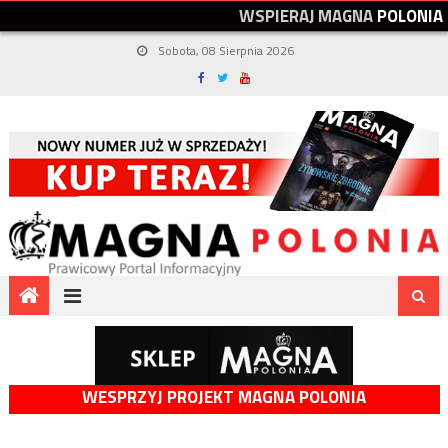
W
S
P
I
E
R
A
J
M
A
G
N
A
P
O
L
O
N
I
A
Sobota, 08 Sierpnia 2026
WESPRZYJ PROJEKT MAGNA POLONIA