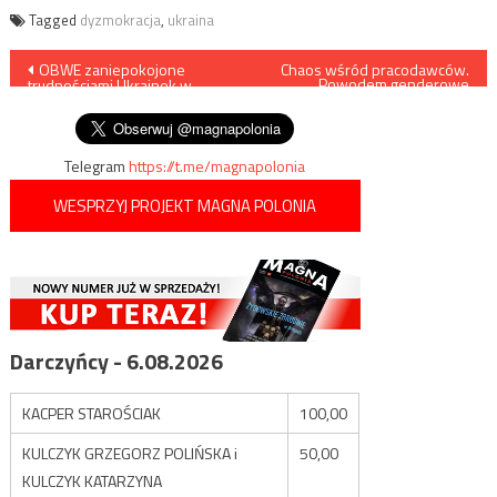
Tagged
dyzmokracja
,
ukraina
Nawigacja
OBWE zaniepokojone
Chaos wśród pracodawców.
Powodem genderowe
trudnościami Ukrainek w
wymysły rządu Tuska
wpisu
dostępie do aborcji w Polsce
Telegram
https://t.me/magnapolonia
WESPRZYJ PROJEKT MAGNA POLONIA
Darczyńcy - 6.08.2026
KACPER STAROŚCIAK
100,00
KULCZYK GRZEGORZ POLIŃSKA i
50,00
KULCZYK KATARZYNA