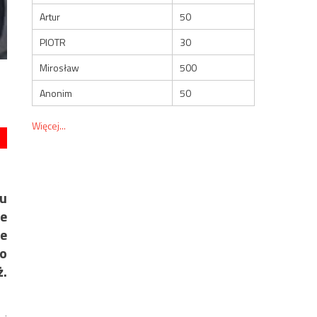
Artur
50
PIOTR
30
Mirosław
500
Anonim
50
Więcej...
cu
ie
ce
o
ż.