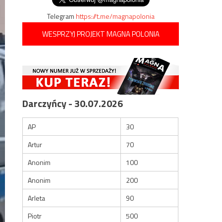
Telegram
https://t.me/magnapolonia
WESPRZYJ PROJEKT MAGNA POLONIA
Darczyńcy - 30.07.2026
AP
30
Artur
70
Anonim
100
Anonim
200
Arleta
90
Piotr
500