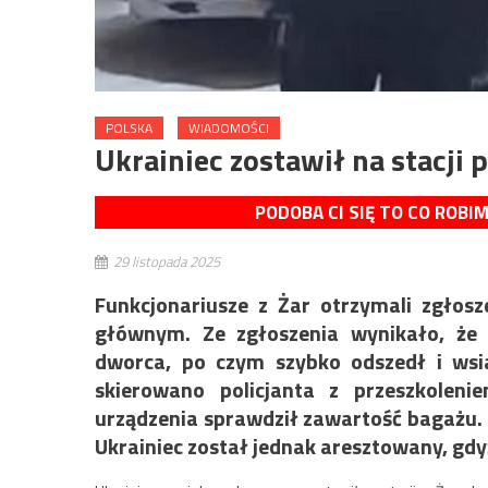
POLSKA
WIADOMOŚCI
Ukrainiec zostawił na stacji
PODOBA CI SIĘ TO CO ROBI
29 listopada 2025
Funkcjonariusze z Żar otrzymali zgłos
głównym. Ze zgłoszenia wynikało, że 
dworca, po czym szybko odszedł i wsia
skierowano policjanta z przeszkolen
urządzenia sprawdził zawartość bagażu. N
Ukrainiec został jednak aresztowany, gdyż 