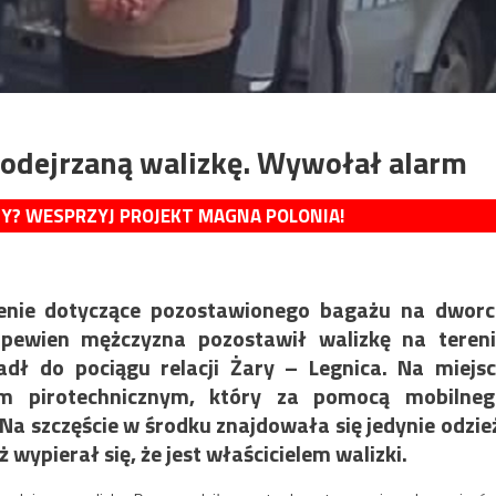
 podejrzaną walizkę. Wywołał alarm
MY? WESPRZYJ PROJEKT MAGNA POLONIA!
zenie dotyczące pozostawionego bagażu na dwor
pewien mężczyzna pozostawił walizkę na teren
dł do pociągu relacji Żary – Legnica. Na miejs
iem pirotechnicznym, który za pomocą mobilneg
a szczęście w środku znajdowała się jedynie odzie
wypierał się, że jest właścicielem walizki.