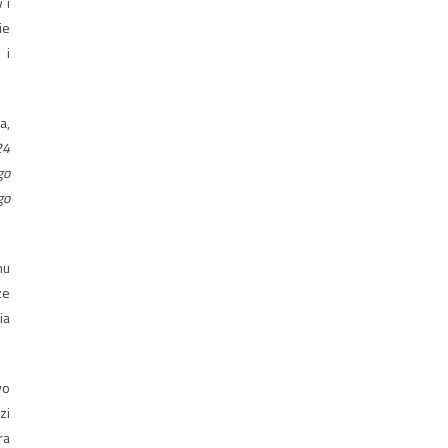
 i
ie
 i
a,
24
go
go
hu
ze
ia
wo
zi
ra