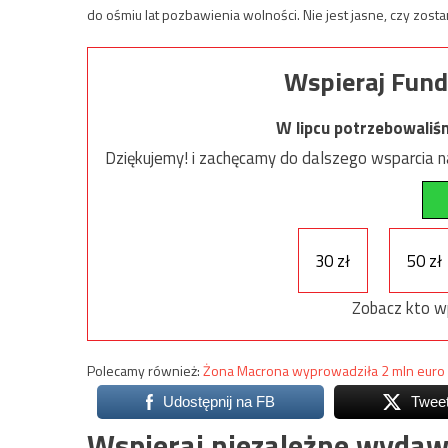
do ośmiu lat pozbawienia wolności. Nie jest jasne, czy zos
Wspieraj Fund
W lipcu potrzebowaliś
Dziękujemy! i zachęcamy do dalszego wsparcia na
30 zł
50 zł
Zobacz kto w
Polecamy również:
Żona Macrona wyprowadziła 2 mln euro z
Udostępnij na FB
Twee
Wspieraj niezależne wydaw