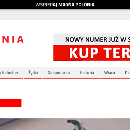
W
S
P
I
E
R
A
J
M
A
G
N
A
P
O
L
O
N
I
A
& Holocher
Żydzi
Gospodarka
Historia
Wiara
Po