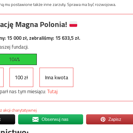
taną mu postawione także inne zarzuty. Sprawa ma być rozwojowa.
ację Magna Polonia!
my:
15 000
zł, zebraliśmy:
15 633,5
zł.
szej fundacji.
104%
100 zł
Inna kwota
parł nas tym miesiącu:
Tutaj
 akcji charytatywnej
t
Obserwuj nas
Zapisz
nictwo: