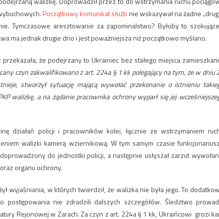
podejrzaną walizkę. Doprowadził przez to do wstrzymania ruchu pociągów
w wybuchowych.
Początkowy komunikat służb
nie wskazywał na żadne „drug
enie. Tymczasowe aresztowanie za zapominalstwo? Byłoby to szokujące
rawa ma jednak drugie dno i jest poważniejsza niż początkowo myślano.
 przekazała, że podejrzany to Ukrainiec bez stałego miejsca zamieszkani
cany czyn zakwalifikowano z art. 224a § 1 kk polegający na tym, że w dniu 
stnieje, stworzył sytuację mającą wywołać przekonanie o istnieniu takie
KP walizkę, a na żądanie pracownika ochrony wyparł się jej wcześniejsze
nę działań policji i pracowników kolei, łącznie ze wstrzymaniem ruc
eniem walizki kamerą wziernikową. W tym samym czasie funkcjonarius
 doprowadzony do jednostki policji, a następnie usłyszał zarzut wywołan
 oraz organu ochrony.
ył wyjaśniania, w których twierdził, że walizka nie była jego. To dodatko
ro postępowania nie zdradzili dalszych szczegółów. Śledztwo prowad
ury Rejonowej w Żarach. Za czyn z art. 224a § 1 kk, Ukraińcowi grozi ka