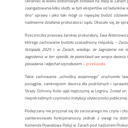
Ukrainiec w wieku poborowym zostawił na stacji w Żarach 
zaangażowania kilku służb, w tym ekspertów od ładunkó
dno” sprawy i jako taki mógł co najwyżej budzić zdziwi
nadmierne działanie prokuratora i sądu. Okazało się, że sp
Rzeczniczka prasowa żarskiej prokuratury, Ewa Antonowicz
którego zachowanie budziło uzasadniony niepokój.
– Zarzu
listopada 2025 r. w Żarach, wiedząc, że zagrożenie nie i
zagrożenia w ten sposób, że pozostawił we wnęce dworca P
posiadania i odjechał szynobusem
–
przekazała.
Takie zachowanie „uchodźcy wojennego” uruchomiło lawi
pociągów, zamknięciem dworca dla podróżnych i sprawdz
Straży Ochrony Kolei ujęli mężczyznę w Legnicy. Został on
niepotrzebnych czynności instytucji użyteczności publicznej
Podejrzany nie przyznał się do zarzucanego mu czynu i złoż
zainteresowało funkcjonariuszy, jednak z uwagi na dob
Komenda Powiatowa Policji w Żarach pod nadzorem Prokurat