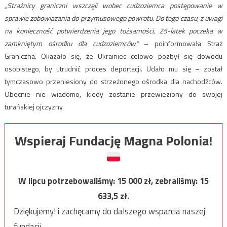
„Strażnicy graniczni wszczęli wobec cudzoziemca postępowanie w
sprawie zobowiązania do przymusowego powrotu. Do tego czasu, z uwagi
na konieczność potwierdzenia jego tożsamości, 25-latek poczeka w
zamkniętym ośrodku dla cudzoziemców”
– poinformowała Straż
Graniczna. Okazało się, że Ukrainiec celowo pozbył się dowodu
osobistego, by utrudnić proces deportacji. Udało mu się – został
tymczasowo przeniesiony do strzeżonego ośrodka dla nachodźców.
Obecnie nie wiadomo, kiedy zostanie przewieziony do swojej
turańskiej ojczyzny.
Wspieraj Fundację Magna Polonia!
W lipcu potrzebowaliśmy:
15 000
zł, zebraliśmy:
15
633,5
zł.
Dziękujemy! i zachęcamy do dalszego wsparcia naszej
fundacji.