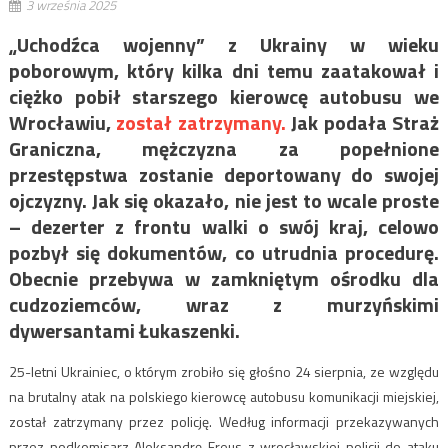
3 września 2025
„Uchodźca wojenny” z Ukrainy w wieku
poborowym, który kilka dni temu zaatakował i
ciężko pobił starszego kierowcę autobusu we
Wrocławiu,
został zatrzymany.
Jak podała Straż
Graniczna, mężczyzna za popełnione
przestępstwa zostanie deportowany do swojej
ojczyzny. Jak się okazało, nie jest to wcale proste
– dezerter z frontu walki o swój kraj, celowo
pozbył się dokumentów, co utrudnia procedurę.
Obecnie przebywa w zamkniętym ośrodku dla
cudzoziemców, wraz z murzyńskimi
dywersantami Łukaszenki.
25-letni Ukrainiec, o którym zrobiło się głośno 24 sierpnia, ze względu
na brutalny atak na polskiego kierowcę autobusu komunikacji miejskiej,
został zatrzymany przez policję. Według informacji przekazywanych
przez podkomisarz Aleksandrę Freus z wrocławskiej policji do ataku