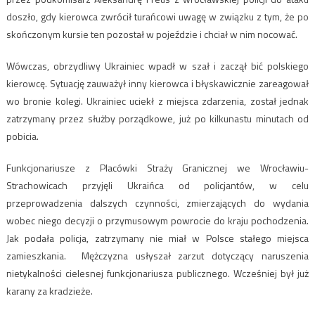
doszło, gdy kierowca zwrócił turańcowi uwagę w związku z tym, że po
skończonym kursie ten pozostał w pojeździe i chciał w nim nocować.
Wówczas, obrzydliwy Ukrainiec wpadł w szał i zaczął bić polskiego
kierowcę. Sytuację zauważył inny kierowca i błyskawicznie zareagował
wo bronie kolegi. Ukrainiec uciekł z miejsca zdarzenia, został jednak
zatrzymany przez służby porządkowe, już po kilkunastu minutach od
pobicia.
Funkcjonariusze z Placówki Straży Granicznej we Wrocławiu-
Strachowicach przyjęli Ukraińca od policjantów, w celu
przeprowadzenia dalszych czynności, zmierzających do wydania
wobec niego decyzji o przymusowym powrocie do kraju pochodzenia.
Jak podała policja, zatrzymany nie miał w Polsce stałego miejsca
zamieszkania. Mężczyzna usłyszał zarzut dotyczący naruszenia
nietykalności cielesnej funkcjonariusza publicznego. Wcześniej był już
karany za kradzieże.