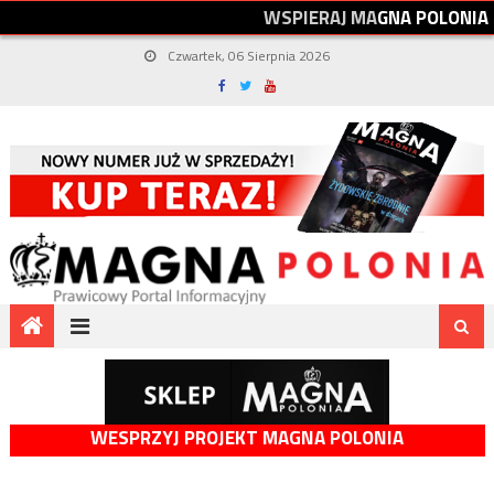
W
S
P
I
E
R
A
J
M
A
G
N
A
P
O
L
O
N
I
A
Czwartek, 06 Sierpnia 2026
WESPRZYJ PROJEKT MAGNA POLONIA