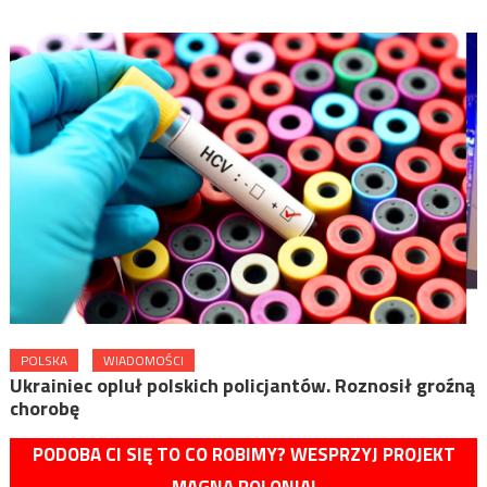
POLSKA
WIADOMOŚCI
Ukrainiec opluł polskich policjantów. Roznosił groźną
chorobę
PODOBA CI SIĘ TO CO ROBIMY? WESPRZYJ PROJEKT