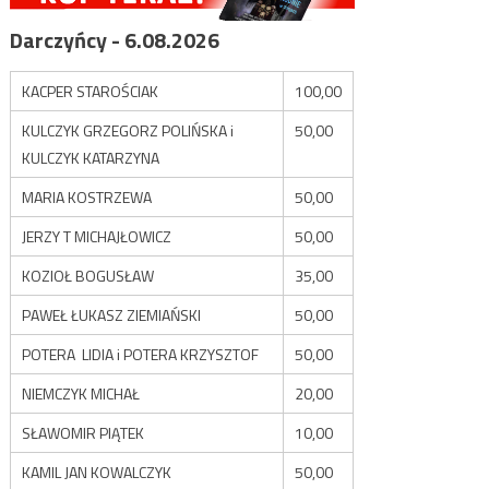
Darczyńcy - 6.08.2026
KACPER STAROŚCIAK
100,00
KULCZYK GRZEGORZ POLIŃSKA i
50,00
KULCZYK KATARZYNA
MARIA KOSTRZEWA
50,00
JERZY T MICHAJŁOWICZ
50,00
KOZIOŁ BOGUSŁAW
35,00
PAWEŁ ŁUKASZ ZIEMIAŃSKI
50,00
POTERA LIDIA i POTERA KRZYSZTOF
50,00
NIEMCZYK MICHAŁ
20,00
SŁAWOMIR PIĄTEK
10,00
KAMIL JAN KOWALCZYK
50,00