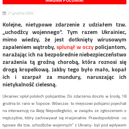
MAGNA POLONIA!
21 grudnia 2024
Kolejne, nietypowe zdarzenie z udziałem tzw.
„uchodźcy wojennego”. Tym razem Ukrainiec,
mimo wiedzy, że jest dotknięty wirusowym
zapaleniem wątroby,
splunął w oczy
policjantom,
narażając ich na bezpośrednie niebezpieczeństwo
zarażenia tą groźną chorobą, która roznosi się
drogą kropelkową. Jakby tego było mało, kopał
ich i szarpał za mundury, naruszając ich
nietykalność cielesną.
Ukrainiec opluł polskich policjantów. Do zdarzenia doszło w środę, 18
grudnia br. rano w Sopocie. Wówczas to miejscowi policjanci pojechali
na interwencję na Aleję Niepodległości, w związku ze zgłoszeniem o
mężczyźnie, który zachowywał się irracjonalnie. Prawdopodobnie -co
typowe dla tzw. uchodźców wojennych” z Ukrainy- był pod wpływem