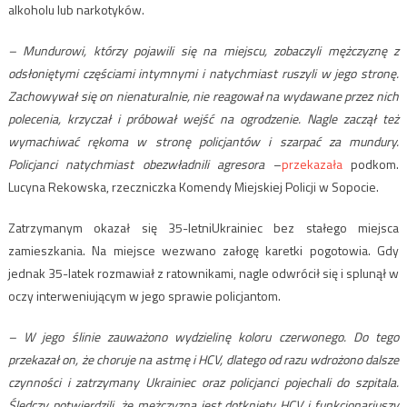
alkoholu lub narkotyków.
– Mundurowi, którzy pojawili się na miejscu, zobaczyli mężczyznę z
odsłoniętymi częściami intymnymi i natychmiast ruszyli w jego stronę.
Zachowywał się on nienaturalnie, nie reagował na wydawane przez nich
polecenia, krzyczał i próbował wejść na ogrodzenie. Nagle zaczął też
wymachiwać rękoma w stronę policjantów i szarpać za mundury.
Policjanci natychmiast obezwładnili agresora
–
przekazała
podkom.
Lucyna Rekowska, rzeczniczka Komendy Miejskiej Policji w Sopocie.
Zatrzymanym okazał się 35-letniUkrainiec bez stałego miejsca
zamieszkania. Na miejsce wezwano załogę karetki pogotowia. Gdy
jednak 35-latek rozmawiał z ratownikami, nagle odwrócił się i splunął w
oczy interweniującym w jego sprawie policjantom.
– W jego ślinie zauważono wydzielinę koloru czerwonego. Do tego
przekazał on, że choruje na astmę i HCV, dlatego od razu wdrożono dalsze
czynności i zatrzymany Ukrainiec oraz policjanci pojechali do szpitala.
Śledczy potwierdzili, że mężczyzna jest dotknięty HCV i funkcjonariuszy