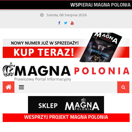
W
S
P
I
E
R
A
J
M
A
G
N
A
P
O
L
O
N
I
A
Sobota, 08 Sierpnia 2026
WESPRZYJ PROJEKT MAGNA POLONIA