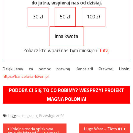
do jutra, wspieraj nas od dzisiaj.
30 zł
50 zł
100 zł
Inna kwota
Zobacz kto wparł nas tym miesiącu:
Tutaj
Dziękujemy za pomoc prawną Kancelarii Prawnej Litwin:
https://kancelaria-litwin.pl
PODOBA CI SIĘ TO CO ROBIMY? WESPRZYJ PROJEKT
MAGNA POLONIA!
Tagged
imigranci
,
Przestępczość
Nawigacja
Kolejna teoria spiskowa
Hugo Wast – Złoto #1
staje się faktem! P. Holocher i