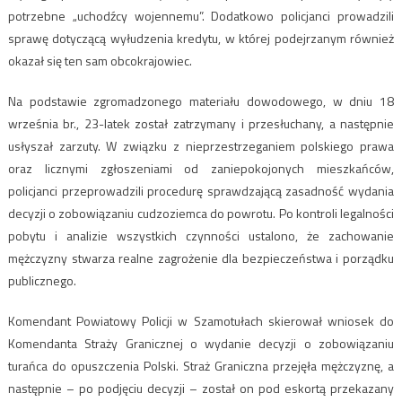
potrzebne „uchodźcy wojennemu”. Dodatkowo policjanci prowadzili
sprawę dotyczącą wyłudzenia kredytu, w której podejrzanym również
okazał się ten sam obcokrajowiec.
Na podstawie zgromadzonego materiału dowodowego, w dniu 18
września br., 23-latek został zatrzymany i przesłuchany, a następnie
usłyszał zarzuty. W związku z nieprzestrzeganiem polskiego prawa
oraz licznymi zgłoszeniami od zaniepokojonych mieszkańców,
policjanci przeprowadzili procedurę sprawdzającą zasadność wydania
decyzji o zobowiązaniu cudzoziemca do powrotu. Po kontroli legalności
pobytu i analizie wszystkich czynności ustalono, że zachowanie
mężczyzny stwarza realne zagrożenie dla bezpieczeństwa i porządku
publicznego.
Komendant Powiatowy Policji w Szamotułach skierował wniosek do
Komendanta Straży Granicznej o wydanie decyzji o zobowiązaniu
turańca do opuszczenia Polski. Straż Graniczna przejęła mężczyznę, a
następnie – po podjęciu decyzji – został on pod eskortą przekazany