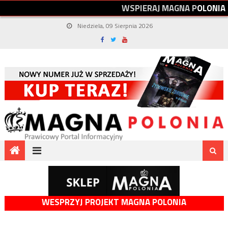
W
S
P
I
E
R
A
J
M
A
G
N
A
P
O
L
O
N
I
A
Niedziela, 09 Sierpnia 2026
WESPRZYJ PROJEKT MAGNA POLONIA