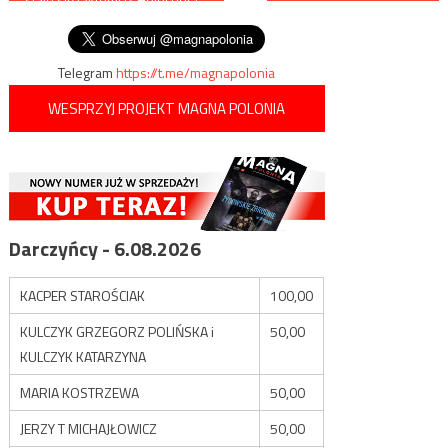
wpisu
R. Patlewicz NA ŻYWO
Telegram
https://t.me/magnapolonia
WESPRZYJ PROJEKT MAGNA POLONIA
Darczyńcy - 6.08.2026
KACPER STAROŚCIAK
100,00
KULCZYK GRZEGORZ POLIŃSKA i
50,00
KULCZYK KATARZYNA
MARIA KOSTRZEWA
50,00
JERZY T MICHAJŁOWICZ
50,00