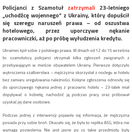
Policjanci z Szamotuł
zatrzymali
23-letniego
„uchodźcę wojennego” z Ukrainy, który dopuścił
się szeregu naruszeń prawa – od oszustwa
hotelowego, przez uporczywe nękanie
pracowniczki, aż po próbę wyłudzenia kredytu.
Ukrainiec kpił sobie z polskiego prawa. W dniach od 12 do 15 września
br. szamotulscy policjanci otrzymali kilka zgłoszeń związanych z
przebywającym w mieście obywatelem Ukrainy. Pierwsze dotyczyło
wykroczenia szalbierstwa – mężczyzna skorzystał z noclegu w hotelu
bez zamiaru uregulowania należności. Kolejne zgłoszenia odnosiły się
do uporczywego nękania jednej z pracownic hotelu – 23-latek miał
dopytywać o kobietę, nachodzić ją podczas pracy oraz próbował
uzyskać jej dane osobowe.
Podczas jednej z interwencji pojawiła się informacja, że mężczyzna
posiada przy sobie broń. Okazało się, że była to replika ASG, która nie
wymaga pozwolenia. Nie jest jasne po co takie przedmioty były