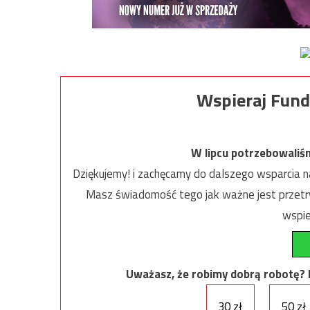
Wspieraj Fund
W lipcu potrzebowaliś
Dziękujemy! i zachęcamy do dalszego wsparcia na
Masz świadomość tego jak ważne jest przetrw
wspie
Uważasz, że robimy dobrą robotę? Ni
30 zł
50 zł