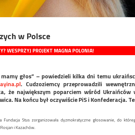
zych w Polsce
MY? WESPRZYJ PROJEKT MAGNA POLONIA!
 mamy głos” – powiedzieli kilka dni temu ukraińs
yina.pl
. Cudzoziemcy przeprowadzili wewnętrz
ka, że największym poparciem wśród Ukraińców
ewica. Na końcu był oczywiście PiS i Konfederacja. T
na Fundacja Stus zorganizowała dyzmokratyczne głosowanie, do które
 Rosjan i Kazachów.