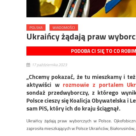
POLSKA
WIADOMOŚCI
Ukraińcy żądają praw wyborc
PODOBA CI SIĘ TO CO ROBI
17 października 2023
„Chcemy pokazać, że tu mieszkamy i też
aktywiści w
rozmowie z portalem Ukra
sondaż przedwyborczy, z którego wyni
Polsce cieszy się Koalicja Obywatelska i L
sam PiS, który ich do kraju ściągnął.
Ukraińcy żądają praw wyborczych w Polsce. Ojkofobicz
zaprosiła mieszkających w Polsce Ukraińców, Białorusinów,