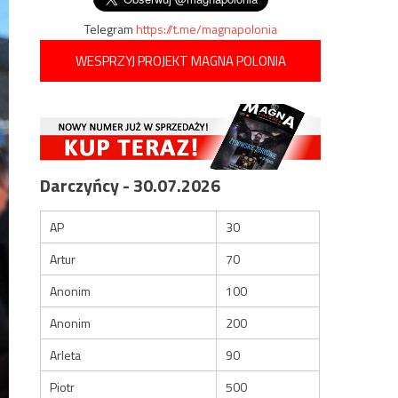
Telegram
https://t.me/magnapolonia
WESPRZYJ PROJEKT MAGNA POLONIA
Darczyńcy - 30.07.2026
AP
30
Artur
70
Anonim
100
Anonim
200
Arleta
90
Piotr
500