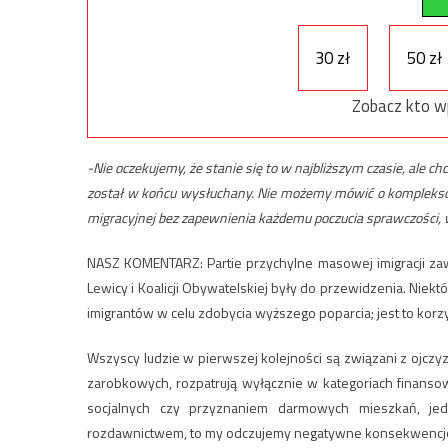
30 zł
50 zł
Zobacz kto w
-Nie oczekujemy, że stanie się to w najbliższym czasie, ale
został w końcu wysłuchany. Nie możemy mówić o kompleksowe
migracyjnej bez zapewnienia każdemu poczucia sprawczości, 
NASZ KOMENTARZ: Partie przychylne masowej imigracji z
Lewicy i Koalicji Obywatelskiej były do przewidzenia. Nie
imigrantów w celu zdobycia wyższego poparcia; jest to korz
Wszyscy ludzie w pierwszej kolejności są związani z ojczyzn
zarobkowych, rozpatrują wyłącznie w kategoriach finans
socjalnych czy przyznaniem darmowych mieszkań, j
rozdawnictwem, to my odczujemy negatywne konsekwencje, 