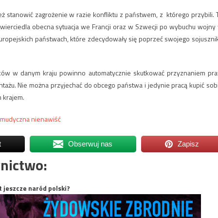
 stanowić zagrożenie w razie konfliktu z państwem, z którego przybili. 
wierciedla obecna sytuacja we Francji oraz w Szwecji po wybuchu wojny
uropejskich państwach, które zdecydowały się poprzeć swojego sojuszni
atków w danym kraju powinno automatycznie skutkować przyznaniem pr
antażu. Nie można przyjechać do obcego państwa i jedynie pracą kupić sob
m krajem.
almudyczna nienawiść
t
Obserwuj nas
Zapisz
nictwo:
t jeszcze naród polski?