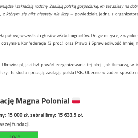
niądze i zakładają rodziny. Zasilają polską gospodarkę. Im też zależy na dobr
, z którym się nikt niestety nie liczy
– powiedziała jedna z organizator
była połowę wszystkich głosów wśród migrantów. Drugie miejsce, z wyniki
 otrzymała Konfederacja (3 proc.) oraz Prawo i Sprawiedliwość (mniej n
Ukrayina.pl, jaki był powód zorganizowania tej akcji. Jak tłumaczą, w i
ńczyli tu studia i pracują, zasilając polski PKB. Obecnie w żaden sposób n
ację Magna Polonia!
my:
15 000
zł, zebraliśmy:
15 633,5
zł.
szej fundacji.
104%