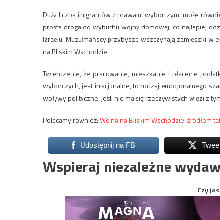
Duża liczba imigrantów z prawami wyborczymi może również
prosta droga do wybuchu wojny domowej, co najlepiej odz
Izraelu. Muzułmańscy przybysze wszczynają zamieszki w e
na Bliskim Wschodzie.
Twierdzenie, że pracowanie, mieszkanie i płacenie pod
wyborczych, jest irracjonalne, to rodzaj emocjonalnego sz
wpływy polityczne, jeśli nie ma się rzeczywistych więzi z ty
Polecamy również:
Wojna na Bliskim Wschodzie: źródłem t
Udostępnij na FB
Twee
Wspieraj niezależne wydaw
Czy jes