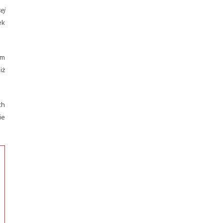
ej
ek
em
iż
ch
ie