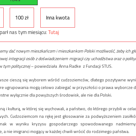
100 zł
Inna kwota
parł nas tym miesiącu:
Tutaj
 chcemy dać nowym mieszkańcom i mieszkankom Polski możliwość, żeby ich gł
j integracji osób z doświadczeniem migracji czy uchodźstwa oraz o polity
w tym politycznej
– powiedziała Anna Radke z Fundacji STUS.
awsze cieszą się wyborem wśród cudzoziemców, dlatego pozytywne wyni
które ugrupowania mogą celowo zabiegać w przyszłości o prawa wyborcze d
ystne wyłącznie dla powyższych środowisk, ale nie dla Polski.
ą i kulturą, w której się wychowali, a państwo, do którego przybili w cela
owych. Cudzoziemcom na rękę jest głosowanie za podwyższeniem zasiłk
ednak w wyniku kryzysu gospodarczego spowodowanego nadmiern
a nie imigranci mogący w każdej chwili wrócić do rodzimego państwa.