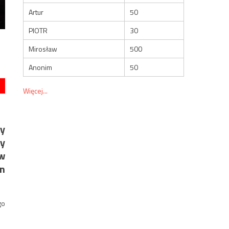
Artur
50
PIOTR
30
Mirosław
500
Anonim
50
Więcej...
cy
ny
 w
en
go