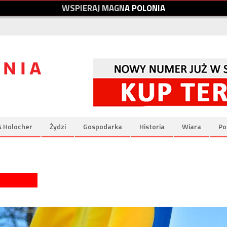
W
S
P
I
E
R
A
J
M
A
G
N
A
P
O
L
O
N
I
A
& Holocher
Żydzi
Gospodarka
Historia
Wiara
Po