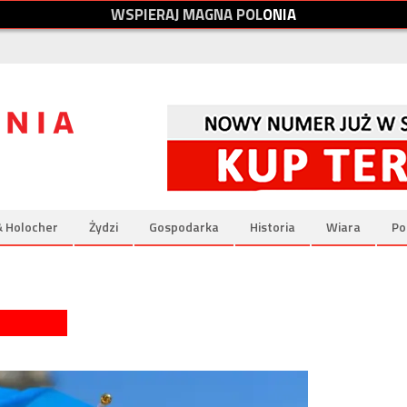
W
S
P
I
E
R
A
J
M
A
G
N
A
P
O
L
O
N
I
A
& Holocher
Żydzi
Gospodarka
Historia
Wiara
Po