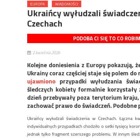
EUROPA
WIADOMOŚCI
Ukraińcy wyłudzali świadczen
Czechach
PODOBA CI SIĘ TO CO ROBI
2 kwietnia 2026
Kolejne doniesienia z Europy pokazują,
Ukrainy coraz częściej staje się polem d
ujawniono
przypadki wyłudzania świad
śledczych kobiety formalnie korzystały
dzień przebywały poza terytorium kraju, 
zachować prawo do świadczeń. Podobne p
Ukraińcy wyłudzali świadczenia w Czechach. Łączna k
indywidualnych przypadkach chodziło o setki tysięcy koro
jednak tylko fragment szerszego problemu. W innym śledz