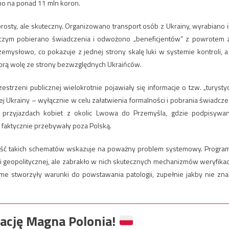
o na ponad 11 mln koron.
osty, ale skuteczny. Organizowano transport osób z Ukrainy, wyrabiano 
 czym pobierano świadczenia i odwożono „beneficjentów” z powrotem 
emysłowo, co pokazuje z jednej strony skalę luki w systemie kontroli, a
obrą wolę ze strony bezwzględnych Ukraińców.
trzeni publicznej wielokrotnie pojawiały się informacje o tzw. „turysty
ej Ukrainy – wyłącznie w celu załatwienia formalności i pobrania świadcze
 o przyjazdach kobiet z okolic Lwowa do Przemyśla, gdzie podpisywa
 faktycznie przebywały poza Polską.
ność takich schematów wskazuje na poważny problem systemowy. Progra
 geopolitycznej, ale zabrakło w nich skutecznych mechanizmów weryfikacj
e stworzyły warunki do powstawania patologii, zupełnie jakby nie zna
ację Magna Polonia!