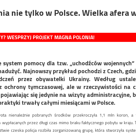
ia nie tylko w Polsce. Wielka afera 
MY? WESPRZYJ PROJEKT MAGNA POLONIA!
 że system pomocy dla tzw. „uchodźców wojennych”
o nadużyć. Najnowszy przykład pochodzi z Czech, gdz
czeń przez obywatelki Ukrainy. Według ustale
 z ochrony tymczasowej, ale w rzeczywistości na 
pojawiając się jedynie na wizyty administracyjne, 
raktyki trwały całymi miesiącami w Polsce.
wota nienależnie pobranych środków przekroczyła 1,1 mln koron, a
n wypłacanych przez długi czas mimo braku faktycznego pobytu w kraju. 
twie czeska policja rozbiła zorganizowaną grupę, która stworzyła syst