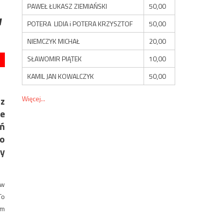
PAWEŁ ŁUKASZ ZIEMIAŃSKI
50,00
w
POTERA LIDIA i POTERA KRZYSZTOF
50,00
NIEMCZYK MICHAŁ
20,00
SŁAWOMIR PIĄTEK
10,00
KAMIL JAN KOWALCZYK
50,00
Więcej...
 z
ie
ń
co
by
 w
To
em