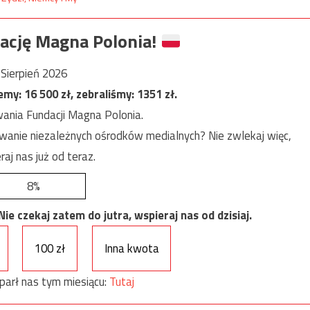
ację Magna Polonia!
Sierpień 2026
jemy:
16 500
zł, zebraliśmy:
1351
zł.
ania Fundacji Magna Polonia.
anie niezależnych ośrodków medialnych? Nie zwlekaj więc,
raj nas już od teraz.
8%
e czekaj zatem do jutra, wspieraj nas od dzisiaj.
100 zł
Inna kwota
parł nas tym miesiącu:
Tutaj