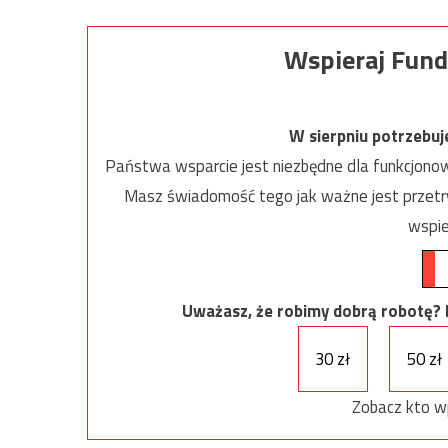
Wspieraj Fund
W sierpniu potrzebu
Państwa wsparcie jest niezbędne dla funkcjonow
Masz świadomość tego jak ważne jest przetrw
wspie
Uważasz, że robimy dobrą robotę? Ni
30 zł
50 zł
Zobacz kto w