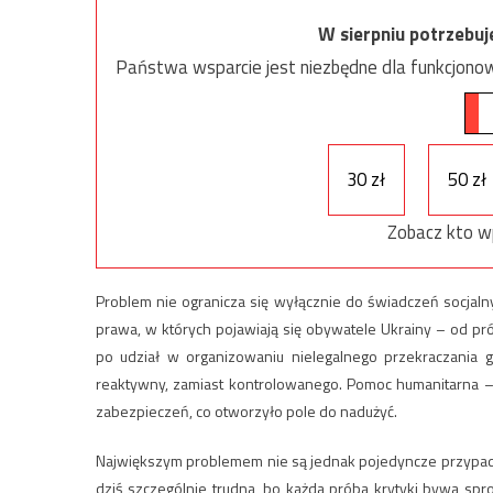
W sierpniu potrzebu
Państwa wsparcie jest niezbędne dla funkcjonow
30 zł
50 zł
Zobacz kto w
Problem nie ogranicza się wyłącznie do świadczeń socjal
prawa, w których pojawiają się obywatele Ukrainy – od pr
po udział w organizowaniu nielegalnego przekraczania g
reaktywny, zamiast kontrolowanego. Pomoc humanitarna –
zabezpieczeń, co otworzyło pole do nadużyć.
Największym problemem nie są jednak pojedyncze przypadki 
dziś szczególnie trudna, bo każda próba krytyki bywa spr