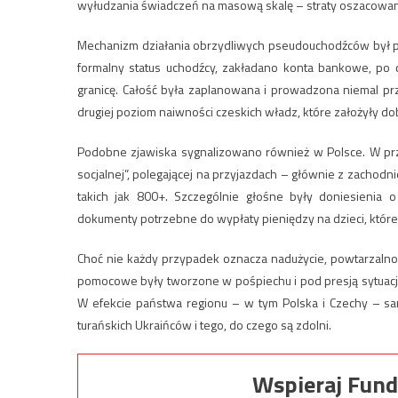
wyłudzania świadczeń na masową skalę – straty oszacowan
Mechanizm działania obrzydliwych pseudouchodźców był pr
formalny status uchodźcy, zakładano konta bankowe, po
granicę. Całość była zaplanowana i prowadzona niemal prz
drugiej poziom naiwności czeskich władz, które założyły d
Podobne zjawiska sygnalizowano również w Polsce. W przes
socjalnej”, polegającej na przyjazdach – głównie z zachodni
takich jak 800+. Szczególnie głośne były doniesienia
dokumenty potrzebne do wypłaty pieniędzy na dzieci, które
Choć nie każdy przypadek oznacza nadużycie, powtarzal
pomocowe były tworzone w pośpiechu i pod presją sytuacji
W efekcie państwa regionu – w tym Polska i Czechy – sam
turańskich Ukraińców i tego, do czego są zdolni.
Wspieraj Fund