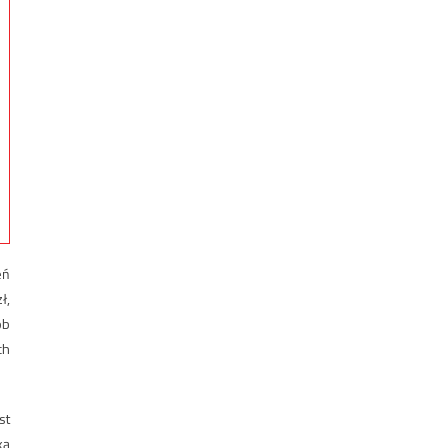
eń
ł,
ób
ch
st
ką