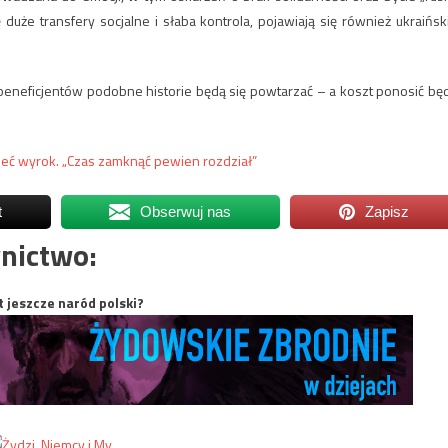
 duże transfery socjalne i słaba kontrola, pojawiają się również ukraińsk
i beneficjentów podobne historie będą się powtarzać – a koszt ponosić bę
ieć wyrok. „Czas zamknąć pewien rozdział”
t
Obserwuj nas
Zapisz
nictwo:
t jeszcze naród polski?