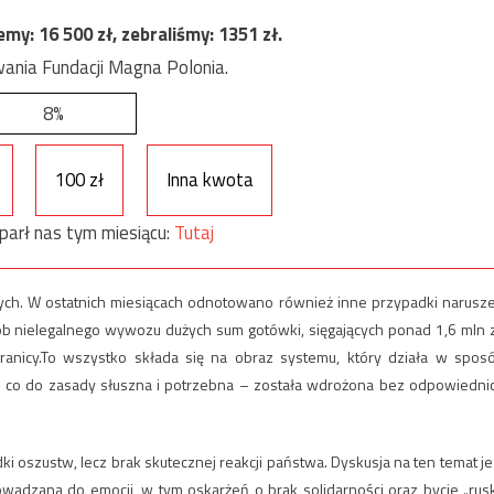
jemy:
16 500
zł, zebraliśmy:
1351
zł.
ania Fundacji Magna Polonia.
8%
100 zł
Inna kwota
parł nas tym miesiącu:
Tutaj
nych. W ostatnich miesiącach odnotowano również inne przypadki narusz
ób nielegalnego wywozu dużych sum gotówki, sięgających ponad 1,6 mln z
ranicy.To wszystko składa się na obraz systemu, który działa w spos
 co do zasady słuszna i potrzebna – została wdrożona bez odpowiedni
oszustw, lecz brak skutecznej reakcji państwa. Dyskusja na ten temat je
owadzana do emocji, w tym oskarżeń o brak solidarności oraz bycie „rus