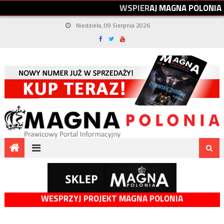
W
S
P
I
E
R
A
J
M
A
G
N
A
P
O
L
O
N
I
A
Niedziela, 09 Sierpnia 2026
WESPRZYJ PROJEKT MAGNA POLONIA