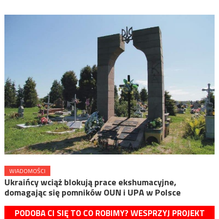
WIADOMOŚCI
Ukraińcy wciąż blokują prace ekshumacyjne,
domagając się pomników OUN i UPA w Polsce
PODOBA CI SIĘ TO CO ROBIMY? WESPRZYJ PROJEKT