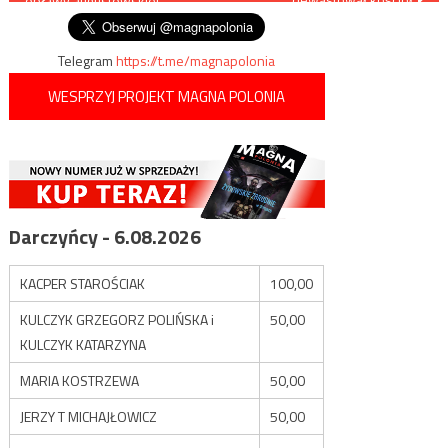
obławy augustowskiej
wpisu
Telegram
https://t.me/magnapolonia
WESPRZYJ PROJEKT MAGNA POLONIA
Darczyńcy - 6.08.2026
KACPER STAROŚCIAK
100,00
KULCZYK GRZEGORZ POLIŃSKA i
50,00
KULCZYK KATARZYNA
MARIA KOSTRZEWA
50,00
JERZY T MICHAJŁOWICZ
50,00