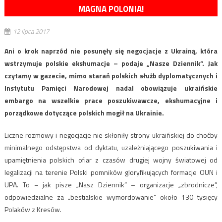
MAGNA POLONIA!
12 lipca 2017
Ani o krok naprzód nie posunęły się negocjacje z Ukrainą, która
wstrzymuje polskie ekshumacje – podaje „Nasze Dziennik”. Jak
czytamy w gazecie, mimo starań polskich służb dyplomatycznych i
Instytutu Pamięci Narodowej nadal obowiązuje ukraińskie
embargo na wszelkie prace poszukiwawcze, ekshumacyjne i
porządkowe dotyczące polskich mogił na Ukrainie.
Liczne rozmowy i negocjacje nie skłoniły strony ukraińskiej do choćby
minimalnego odstępstwa od dyktatu, uzależniającego poszukiwania i
upamiętnienia polskich ofiar z czasów drugiej wojny światowej od
legalizacji na terenie Polski pomników gloryfikujących formacje OUN i
UPA. To – jak pisze „Nasz Dziennik” – organizacje „zbrodnicze”,
odpowiedzialne za „bestialskie wymordowanie” około 130 tysięcy
Polaków z Kresów.