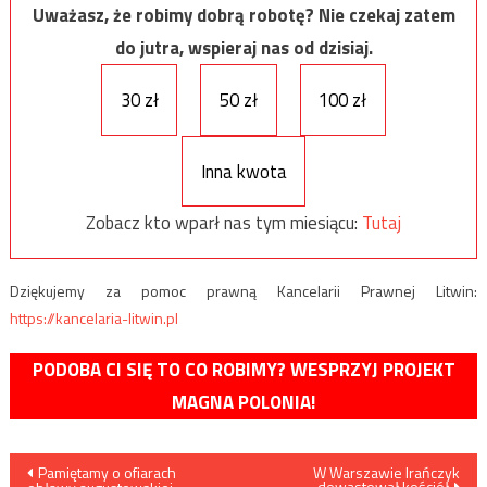
Uważasz, że robimy dobrą robotę? Nie czekaj zatem
do jutra, wspieraj nas od dzisiaj.
30 zł
50 zł
100 zł
Inna kwota
Zobacz kto wparł nas tym miesiącu:
Tutaj
Dziękujemy za pomoc prawną Kancelarii Prawnej Litwin:
https://kancelaria-litwin.pl
PODOBA CI SIĘ TO CO ROBIMY? WESPRZYJ PROJEKT
MAGNA POLONIA!
Nawigacja
Pamiętamy o ofiarach
W Warszawie Irańczyk
dewastował kościół