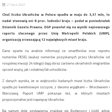
27 lipca 2022
Choć liczba Ukraińców w Polsce spadła w maju do 3,37 mln, to
nadal stanowią oni 8 proc. ludności kraju – podał w poniedziałek
Dziennik Gazeta Prawna. DGP powołał się na wyniki najnowszego
raportu zleconego przez Unię Metropolii Polskich (UMP),
organizację zrzeszającą 12 największych miast kraju.
Dane oparte na analizie informacji ze smartfonów oraz rejestru
numerów PESEL (wykaz numerów pozyskanych przez Ukraińców od
rosyjskiej inwazji 24 lutego) dają obraz zarówno ukraińskich imigrantów
sprzed wojny, jak i ostatniej fali uchodźców.
Z danych wynika, że ​​w większości badanych miast liczba Ukraińców
spadła po kwietniowym szczycie, z dwoma wyjątkami – Wrocławiem i
Warszawą. Raport UMP pokazuje też, w których miastach
proporcjonalnie jest najwięcej Ukraińców.
Na samym dole zestawienia znajduje się Bydgoszcz i Łódź, gdzie