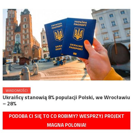
WIADOMOŚCI
Ukraińcy stanowią 8% populacji Polski, we Wrocławiu
– 28%
PODOBA CI SIĘ TO CO ROBIMY? WESPRZYJ PROJEKT
MAGNA POLONIA!