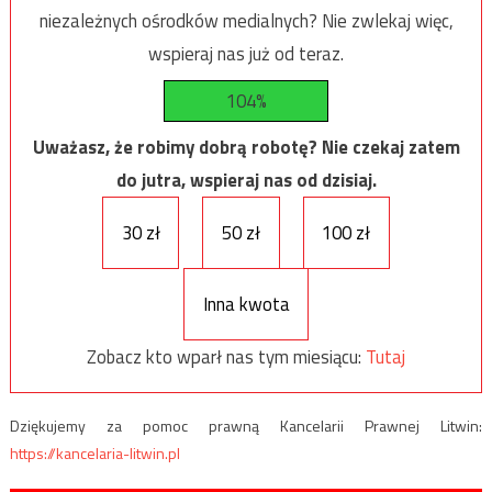
niezależnych ośrodków medialnych? Nie zwlekaj więc,
wspieraj nas już od teraz.
104%
Uważasz, że robimy dobrą robotę? Nie czekaj zatem
do jutra, wspieraj nas od dzisiaj.
30 zł
50 zł
100 zł
Inna kwota
Zobacz kto wparł nas tym miesiącu:
Tutaj
Dziękujemy za pomoc prawną Kancelarii Prawnej Litwin:
https://kancelaria-litwin.pl