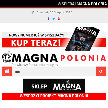
W
S
P
I
E
R
A
J
M
A
G
N
A
P
O
L
O
N
I
A
Czwartek, 06 Sierpnia 2026
WESPRZYJ PROJEKT MAGNA POLONIA