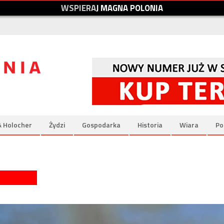
W
S
P
I
E
R
A
J
M
A
G
N
A
P
O
L
O
N
I
A
& Holocher
Żydzi
Gospodarka
Historia
Wiara
Po