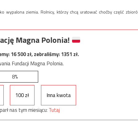
ko wypalona ziemia. Rolnicy, którzy chcą uratować choćby część zbior
ację Magna Polonia!
jemy:
16 500
zł, zebraliśmy:
1351
zł.
ania Fundacji Magna Polonia.
8%
100 zł
Inna kwota
parł nas tym miesiącu:
Tutaj