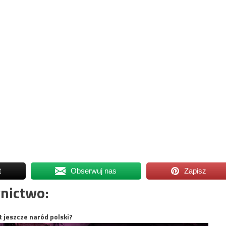
t
Obserwuj nas
Zapisz
nictwo:
t jeszcze naród polski?