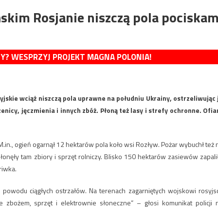
skim Rosjanie niszczą pola pociskam
MY? WESPRZYJ PROJEKT MAGNA POLONIA!
jskie wciąż niszczą pola uprawne na południu Ukrainy, ostrzeliwując 
nicy, jęczmienia i innych zbóż. Płoną też lasy i strefy ochronne. Ofia
. M.in., ogień ogarnął 12 hektarów pola koło wsi Rozływ. Pożar wybuchł też 
onęły tam zbiory i sprzęt rolniczy. Blisko 150 hektarów zasiewów zapali
riwka.
 powodu ciągłych ostrzałów. Na terenach zagarniętych wojskowi rosyjs
 zbożem, sprzęt i elektrownie słoneczne” – głosi komunikat policji 