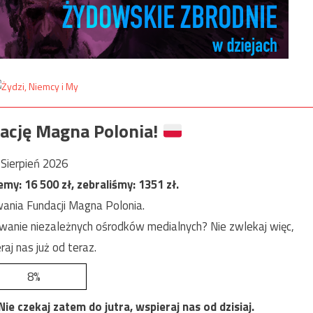
ację Magna Polonia!
Sierpień 2026
jemy:
16 500
zł, zebraliśmy:
1351
zł.
ania Fundacji Magna Polonia.
anie niezależnych ośrodków medialnych? Nie zwlekaj więc,
raj nas już od teraz.
8%
e czekaj zatem do jutra, wspieraj nas od dzisiaj.