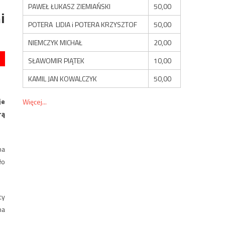
PAWEŁ ŁUKASZ ZIEMIAŃSKI
50,00
i
POTERA LIDIA i POTERA KRZYSZTOF
50,00
NIEMCZYK MICHAŁ
20,00
SŁAWOMIR PIĄTEK
10,00
KAMIL JAN KOWALCZYK
50,00
je
Więcej...
rą
na
ło
cy
na