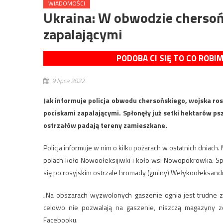
WIADOMOŚCI
Ukraina: W obwodzie chersoń
zapalającymi
PODOBA CI SIĘ TO CO ROBI
9 lipca 2022
Jak informuje policja obwodu chersońskiego, wojska rosy
pociskami zapalającymi. Spłonęły już setki hektarów psze
ostrzałów padają tereny zamieszkane.
Policja informuje w nim o kilku pożarach w ostatnich dniach
polach koło Nowoołeksijiwki i koło wsi Nowopokrowka. Spł
się po rosyjskim ostrzale hromady (gminy) Wełykoołeksand
„Na obszarach wyzwolonych gaszenie ognia jest trudne z
celowo nie pozwalają na gaszenie, niszczą magazyny ze
Facebooku.