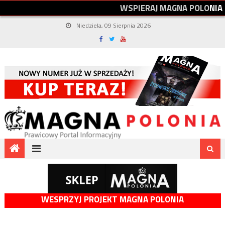
W
S
P
I
E
R
A
J
M
A
G
N
A
P
O
L
O
N
I
A
Niedziela, 09 Sierpnia 2026
WESPRZYJ PROJEKT MAGNA POLONIA