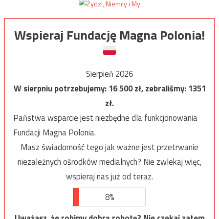
Wspieraj Fundację Magna Polonia!
Sierpień 2026
W sierpniu potrzebujemy:
16 500
zł, zebraliśmy:
1351
zł.
Państwa wsparcie jest niezbędne dla funkcjonowania
Fundacji Magna Polonia.
Masz świadomość tego jak ważne jest przetrwanie
niezależnych ośrodków medialnych? Nie zwlekaj więc,
wspieraj nas już od teraz.
8%
Uważasz, że robimy dobrą robotę? Nie czekaj zatem