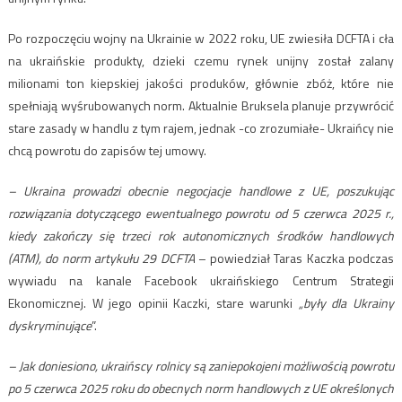
Po rozpoczęciu wojny na Ukrainie w 2022 roku, UE zwiesiła DCFTA i cła
na ukraińskie produkty, dzieki czemu rynek unijny został zalany
milionami ton kiepskiej jakości produków, głównie zbóż, które nie
spełniają wyśrubowanych norm. Aktualnie Bruksela planuje przywrócić
stare zasady w handlu z tym rajem, jednak -co zrozumiałe- Ukraińcy nie
chcą powrotu do zapisów tej umowy.
– Ukraina prowadzi obecnie
negocjacje handlowe z UE
, poszukując
rozwiązania dotyczącego ewentualnego powrotu od 5 czerwca 2025 r.,
kiedy zakończy się trzeci rok
autonomicznych środków handlowych
(ATM
), do norm
artykułu 29 DCFTA
– powiedział Taras Kaczka podczas
wywiadu na kanale Facebook ukraińskiego Centrum Strategii
Ekonomicznej. W jego opinii Kaczki, stare warunki
„były dla Ukrainy
dyskryminujące
”.
– Jak doniesiono,
ukraińscy rolnicy
są zaniepokojeni możliwością powrotu
po 5 czerwca 2025 roku do obecnych norm handlowych z UE określonych