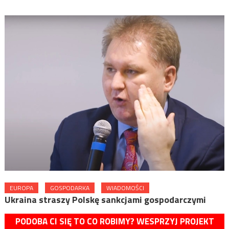
EUROPA
GOSPODARKA
WIADOMOŚCI
Ukraina straszy Polskę sankcjami gospodarczymi
PODOBA CI SIĘ TO CO ROBIMY? WESPRZYJ PROJEKT