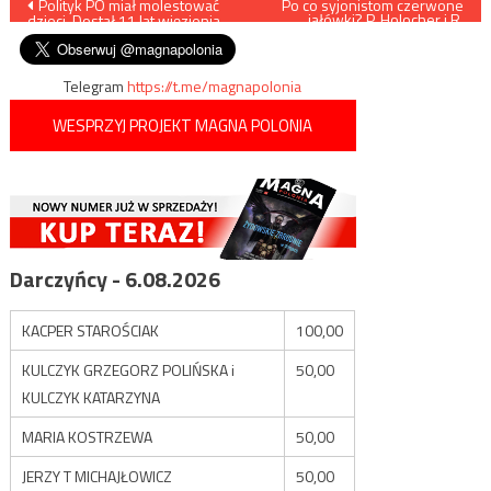
Nawigacja
Polityk PO miał molestować
Po co syjonistom czerwone
jałówki? P. Holocher i R.
dzieci. Dostał 11 lat więzienia
Patlewicz NA ŻYWO
wpisu
Telegram
https://t.me/magnapolonia
WESPRZYJ PROJEKT MAGNA POLONIA
Darczyńcy - 6.08.2026
KACPER STAROŚCIAK
100,00
KULCZYK GRZEGORZ POLIŃSKA i
50,00
KULCZYK KATARZYNA
MARIA KOSTRZEWA
50,00
JERZY T MICHAJŁOWICZ
50,00