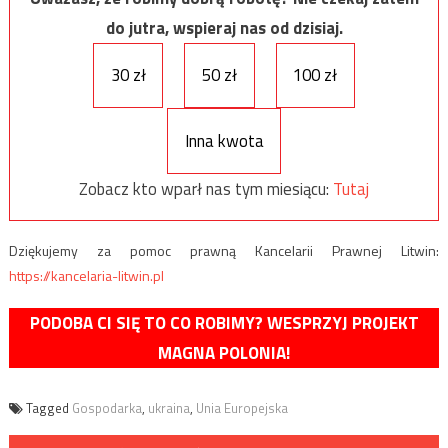
do jutra, wspieraj nas od dzisiaj.
30 zł
50 zł
100 zł
Inna kwota
Zobacz kto wparł nas tym miesiącu:
Tutaj
Dziękujemy za pomoc prawną Kancelarii Prawnej Litwin:
https://kancelaria-litwin.pl
PODOBA CI SIĘ TO CO ROBIMY? WESPRZYJ PROJEKT
MAGNA POLONIA!
Tagged
Gospodarka
,
ukraina
,
Unia Europejska