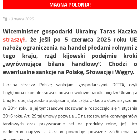
MAGNA POLONIA!
19 marca 2025
Wiceminister gospodarki Ukrainy Taras Kaczka
straszył
, że jeśli po 5 czerwca 2025 roku UE
nałoży ograniczenia na handel płodami rolnymi z
tego kraju, rząd kijowski podejmie kroki
„wyrównujące bilans handlowy”. Chodzi o
ewentualne sankcje na Polskę, Słowację i Węgry.
Ukraina straszy Polskę sankcjami gospodarczymi. DCFTA, czyli
Pogłębiona i kompleksowa umowa o wolnym handlu między Ukrainą a
Unią Europejską została podpisana jako część Układu o stowarzyszeniu
w 2014 roku, a jej tymczasowe stosowanie rozpoczęło się 1 stycznia
2016 roku. Art. 29 tej umowy pozwala UE na stosowanie kontyngentów
taryfowych oraz przywracanie ceł na produkty rolne, jeśli ich
nadmierny napływ z Ukrainy powoduje poważne zakłócenia na
unijnym rynku.