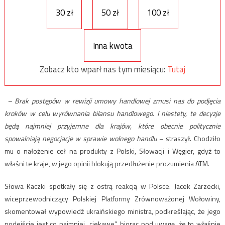
30 zł
50 zł
100 zł
Inna kwota
Zobacz kto wparł nas tym miesiącu:
Tutaj
– Brak postępów w rewizji umowy handlowej zmusi nas do podjęcia
kroków w celu wyrównania bilansu handlowego. I niestety, te decyzje
będą najmniej przyjemne dla krajów, które obecnie politycznie
spowalniają negocjacje w sprawie wolnego handlu
– straszył. Chodziło
mu o nałożenie ceł na produkty z Polski, Słowacji i Węgier, gdyż to
właśni te kraje, w jego opinii blokują przedłużenie prozumienia ATM.
Słowa Kaczki spotkały się z ostrą reakcją w Polsce. Jacek Zarzecki,
wiceprzewodniczący Polskiej Platformy Zrównoważonej Wołowiny,
skomentował wypowiedź ukraińskiego ministra, podkreślając, że jego
podejście jest co najmniej „ciekawe”, biorąc pod uwagę, że to właśnie