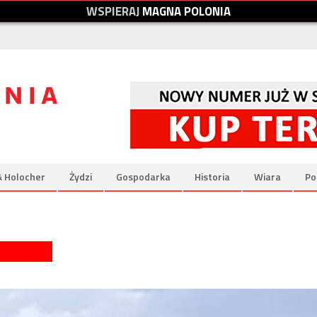
W
S
P
I
E
R
A
J
M
A
G
N
A
P
O
L
O
N
I
A
& Holocher
Żydzi
Gospodarka
Historia
Wiara
Po