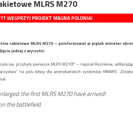
rakietowe MLRS M270
MY? WESPRZYJ PROJEKT MAGNA POLONIA!
tnie rakietowe MLRS M270 – poinformował w piątek minister obro
jęcie jednej z wyrzutni.
kszyła się: przybyły pierwsze MLRS M270!” – napisał Reznikow, wWyrażaj
warzystwo” na polu bitwy dla amerykańskich systemów HIMARS. „Dzięku
sał.
nlarged: the first MLRS M270 have arrived!
n the battlefield.