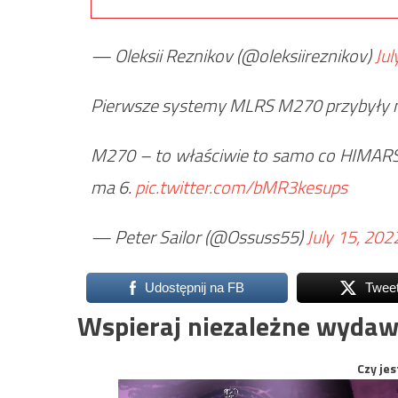
— Oleksii Reznikov (@oleksiireznikov)
Jul
Pierwsze systemy MLRS M270 przybyły n
M270 – to właściwie to samo co HIMAR
ma 6.
pic.twitter.com/bMR3kesups
— Peter Sailor (@Ossuss55)
July 15, 202
Udostępnij na FB
Twee
Wspieraj niezależne wydaw
Czy jes