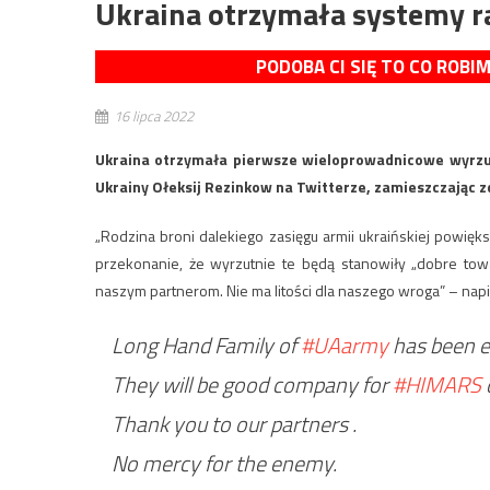
Ukraina otrzymała systemy 
PODOBA CI SIĘ TO CO ROBI
16 lipca 2022
Ukraina otrzymała pierwsze wieloprowadnicowe wyrzu
Ukrainy Ołeksij Rezinkow na Twitterze, zamieszczając zd
„Rodzina broni dalekiego zasięgu armii ukraińskiej powię
przekonanie, że wyrzutnie te będą stanowiły „dobre to
naszym partnerom. Nie ma litości dla naszego wroga” – napi
Long Hand Family of
#UAarmy
has been e
They will be good company for
#HIMARS
o
Thank you to our partners .
No mercy for the enemy.