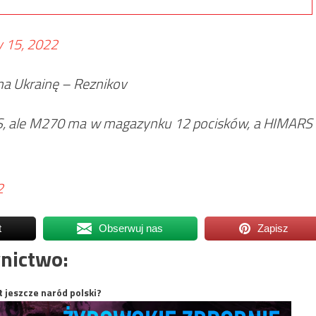
y 15, 2022
a Ukrainę – Reznikov
S, ale M270 ma w magazynku 12 pocisków, a HIMARS
2
t
Obserwuj nas
Zapisz
nictwo:
t jeszcze naród polski?