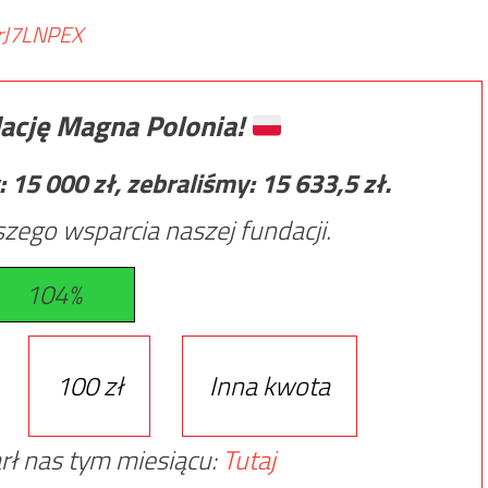
8rJ7LNPEX
ację Magna Polonia!
:
15 000
zł, zebraliśmy:
15 633,5
zł.
zego wsparcia naszej fundacji.
104%
100 zł
Inna kwota
rł nas tym miesiącu:
Tutaj