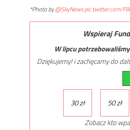
*Photo by
@SkyNews
pic.twitter.com/F
Wspieraj Fund
W lipcu potrzebowaliśmy
Dziękujemy! i zachęcamy do dals
30 zł
50 zł
Zobacz kto wpa