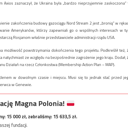
 Axios zaznaczył, że Ukraina była „bardzo nieprzyjemnie zaskoczona” 
atwienie zakończenia budowy gazociągu Nord Stream 2 jest „bronią” w ręka
owanie Amerykanów, którzy zapewniali go o wspólnych interesach w t
ostarczą Rosjanom właśnie przedstawiciele administracji rządu USA.
ma możliwość powstrzymania dokończenia tego projektu. Podkreślił też, 
a natychmiast ze względu na bezpośrednie zagrożenie jego kraju. Dodał, 
nu Działań na rzecz Członkostwa (Membership Action Plan – MAP).
denem w dowolnym czasie i miejscu. Musi się to jednak stać przed je
zerwca w Genewie.
ację Magna Polonia!
my:
15 000
zł, zebraliśmy:
15 633,5
zł.
szej fundacji.