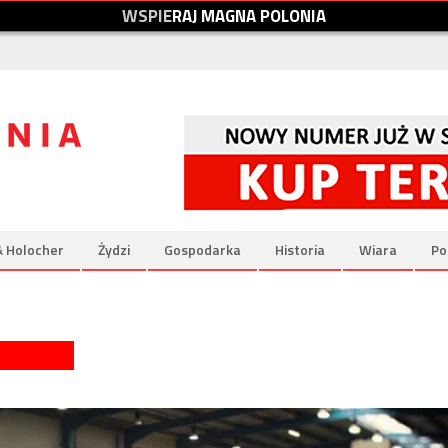
W
S
P
I
E
R
A
J
M
A
G
N
A
P
O
L
O
N
I
A
& Holocher
Żydzi
Gospodarka
Historia
Wiara
Po