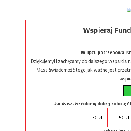
Wspieraj Fund
W lipcu potrzebowaliś
Dziękujemy! i zachęcamy do dalszego wsparcia na
Masz świadomość tego jak ważne jest przetrw
wspie
Uważasz, że robimy dobrą robotę? Ni
30 zł
50 zł