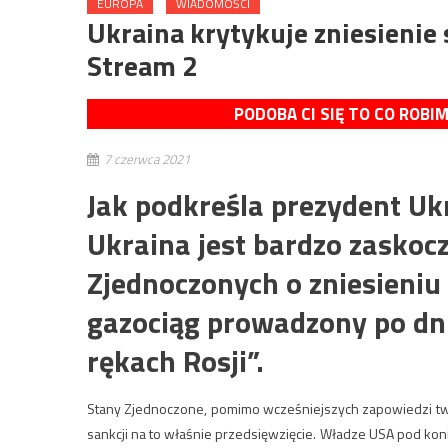
EUROPA
WIADOMOŚCI
Ukraina krytykuje zniesienie
Stream 2
PODOBA CI SIĘ TO CO ROBI
7 czerwca 2021
Jak podkreśla prezydent U
Ukraina jest bardzo zaskoc
Zjednoczonych o zniesieniu
gazociąg prowadzony po dn
rękach Rosji”.
Stany Zjednoczone, pomimo wcześniejszych zapowiedzi twar
sankcji na to właśnie przedsięwzięcie. Władze USA pod kon