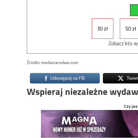
30 zł
50 zł
Zobacz kto w
Źródło: medianarodwe.com
Udostępnij na FB
Twee
Wspieraj niezależne wydaw
Czy jes