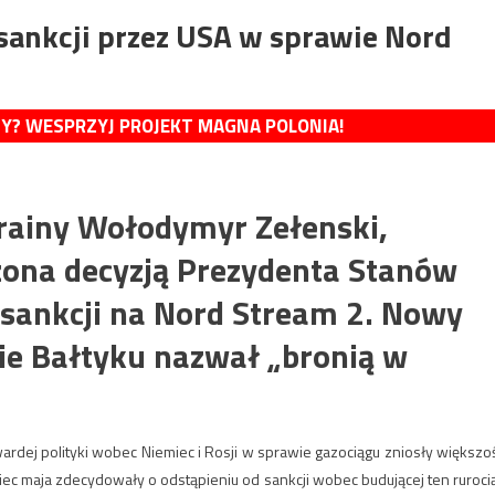
 sankcji przez USA w sprawie Nord
MY? WESPRZYJ PROJEKT MAGNA POLONIA!
krainy Wołodymyr Zełenski,
zona decyzją Prezydenta Stanów
 sankcji na Nord Stream 2. Nowy
ie Bałtyku nazwał „bronią w
dej polityki wobec Niemiec i Rosji w sprawie gazociągu zniosły większo
iec maja zdecydowały o odstąpieniu od sankcji wobec budującej ten ruroci