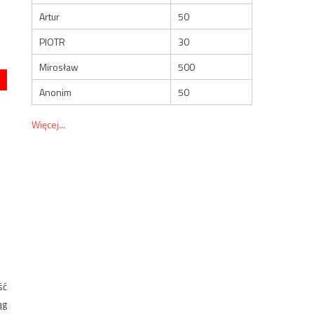
Artur
50
PIOTR
30
Mirosław
500
Anonim
50
Więcej...
ść
ąg