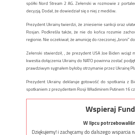
spółki Nord Stream 2 AG. Zełenski w rozmowie z portalem
decyzją. Dodał, że dowiedział się o niej z mediów.
Prezydent Ukrainy twierdzi, że zniesienie sankcji oraz uł
Rosjan. Podkreśla także, że nie do końca rozumie zach
regionie. Nie oczekiwał, że amunicję do rzeczonej „broni” d
Zełenski stwierdził, , że prezydent USA Joe Biden wciąż 
kwestia dołączenia Ukrainy do NATO powinna zostać podjęt
prawdziwym sygnałem byłoby otrzymanie przez Ukrainę Pla
Prezydent Ukrainy deklaruje gotowość do spotkania z Bi
spotkaniem z prezydentem Rosji Władimirem Putinem 16 c
Wspieraj Fund
W lipcu potrzebowaliś
Dziękujemy! i zachęcamy do dalszego wsparcia na