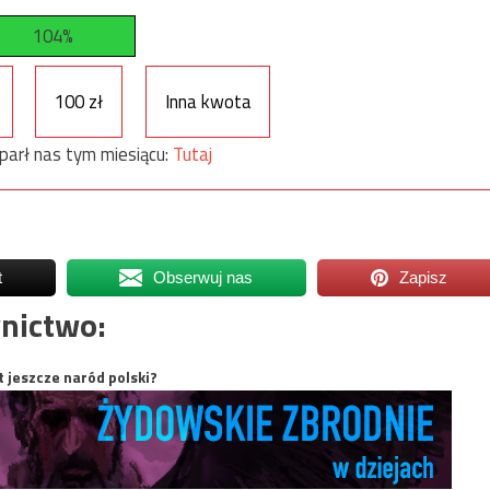
104%
100 zł
Inna kwota
parł nas tym miesiącu:
Tutaj
t
Obserwuj nas
Zapisz
nictwo:
t jeszcze naród polski?