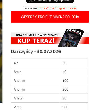
Telegram
https://t.me/magnapolonia
WESPRZYJ PROJEKT MAGNA POLONIA
Darczyńcy - 30.07.2026
AP
30
Artur
70
Anonim
100
Anonim
200
Arleta
90
Piotr
500