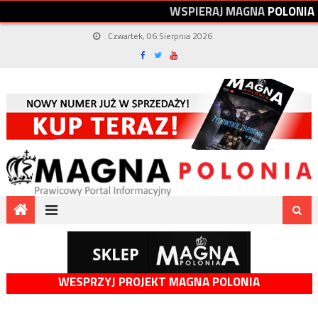
W
S
P
I
E
R
A
J
M
A
G
N
A
P
O
L
O
N
I
A
Czwartek, 06 Sierpnia 2026
WESPRZYJ PROJEKT MAGNA POLONIA