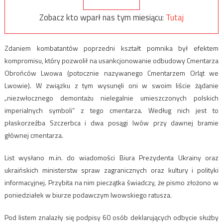
Zobacz kto wparł nas tym miesiącu:
Tutaj
Zdaniem kombatantów poprzedni kształt pomnika był efektem
kompromisu, który pozwolił na usankcjonowanie odbudowy Cmentarza
Obrońców Lwowa (potocznie nazywanego Cmentarzem Orląt we
Lwowie). W związku z tym wysunęli oni w swoim liście żądanie
„niezwłocznego demontażu nielegalnie umieszczonych polskich
imperialnych symboli” z tego cmentarza. Według nich jest to
płaskorzeźba Szczerbca i dwa posągi lwów przy dawnej bramie
głównej cmentarza.
List wysłano m.in. do wiadomości Biura Prezydenta Ukrainy oraz
ukraińskich ministerstw spraw zagranicznych oraz kultury i polityki
informacyjnej. Przybita na nim pieczątka świadczy, że pismo złożono w
poniedziałek w biurze podawczym lwowskiego ratusza.
Pod listem znalazły się podpisy 60 osób deklarujących odbycie służby