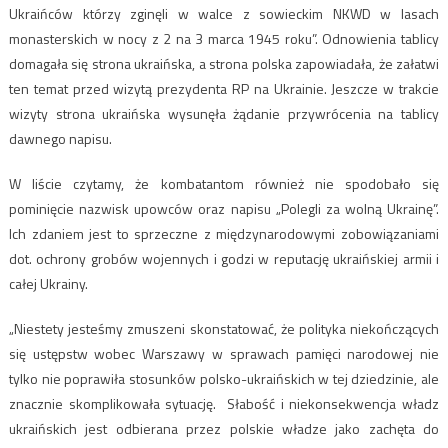
Ukraińców którzy zginęli w walce z sowieckim NKWD w lasach
monasterskich w nocy z 2 na 3 marca 1945 roku”. Odnowienia tablicy
domagała się strona ukraińska, a strona polska zapowiadała, że załatwi
ten temat przed wizytą prezydenta RP na Ukrainie. Jeszcze w trakcie
wizyty strona ukraińska wysunęła żądanie przywrócenia na tablicy
dawnego napisu.
W liście czytamy, że kombatantom również nie spodobało się
pominięcie nazwisk upowców oraz napisu „Polegli za wolną Ukrainę”.
Ich zdaniem jest to sprzeczne z międzynarodowymi zobowiązaniami
dot. ochrony grobów wojennych i godzi w reputację ukraińskiej armii i
całej Ukrainy.
„Niestety jesteśmy zmuszeni skonstatować, że polityka niekończących
się ustępstw wobec Warszawy w sprawach pamięci narodowej nie
tylko nie poprawiła stosunków polsko-ukraińskich w tej dziedzinie, ale
znacznie skomplikowała sytuację. Słabość i niekonsekwencja władz
ukraińskich jest odbierana przez polskie władze jako zachęta do