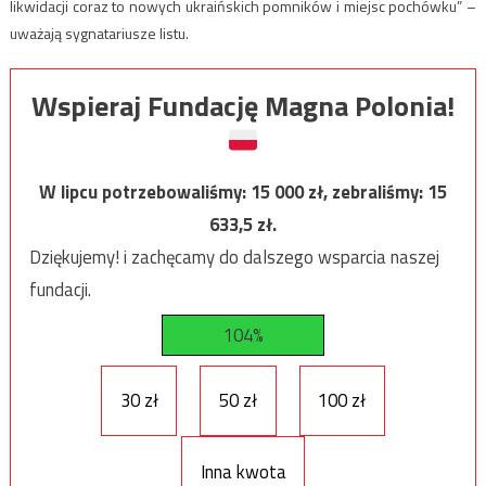
likwidacji coraz to nowych ukraińskich pomników i miejsc pochówku” –
uważają sygnatariusze listu.
Wspieraj Fundację Magna Polonia!
W lipcu potrzebowaliśmy:
15 000
zł, zebraliśmy:
15
633,5
zł.
Dziękujemy! i zachęcamy do dalszego wsparcia naszej
fundacji.
104%
30 zł
50 zł
100 zł
Inna kwota