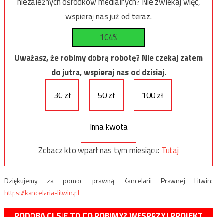
niezależnych ośrodków medialnych? Nie zwlekaj więc,
wspieraj nas już od teraz.
104%
Uważasz, że robimy dobrą robotę? Nie czekaj zatem
do jutra, wspieraj nas od dzisiaj.
30 zł
50 zł
100 zł
Inna kwota
Zobacz kto wparł nas tym miesiącu:
Tutaj
Dziękujemy za pomoc prawną Kancelarii Prawnej Litwin:
https://kancelaria-litwin.pl
PODOBA CI SIĘ TO CO ROBIMY? WESPRZYJ PROJEKT