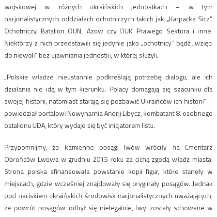
wojskowej w różnych ukraińskich jednostkach – w tym
nacjonalistycznych oddziałach ochotniczych takich jak „Karpacka Sicz”,
Ochotniczy Batalion OUN, Azow czy DUK Prawego Sektora i inne.
Niektórzy z nich przedstawili się jedynie jako „ochotnicy” bądź „wzięci
do niewoli” bez ujawniania jednostki, w której służyli.
„Polskie władze nieustannie podkreślają potrzebę dialogu, ale ich
działania nie idą w tym kierunku. Polacy domagają się szacunku dla
swojej historii, natomiast starają się pozbawić Ukraińców ich historii” –
powiedział portalowi Nowynarnia Andrij Libycz, kombatant 8. osobnego
batalionu UDA, który wydaje się być inicjatorem listu.
Przypomnijmy, że kamienne posągi lwów wróciły na Cmentarz
Obrońców Lwowa w grudniu 2015 roku za cichą zgodą władz miasta.
Strona polska sfinansowała powstanie kopii figur, które stanęły w
miejscach, gdzie wcześniej znajdowały się oryginały posągów. Jednak
pod naciskiem ukraińskich środowisk nacjonalistycznych uważających,
że powrót posągów odbył się nielegalnie, lwy zostały schowane w