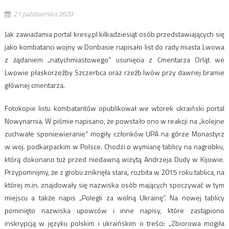
21 października 2020
Jak zawiadamia portal kresy.pl kilkadziesiąt osób przedstawiających się
jako kombatanci wojny w Donbasie napisało list do rady miasta Lwowa
z żądaniem „natychmiastowego” usunięcia z Cmentarza Orląt we
Lwowie płaskorzeźby Szczerbca oraz rzeźb lwów przy dawnej bramie
głównej cmentarza.
Fotokopie listu kombatantów opublikował we wtorek ukraiński portal
Nowynarnia. W piśmie napisano, że powstało ono w reakcji na „kolejne
zuchwałe sponiewieranie” mogiły członków UPA na górze Monastyrz
w woj. podkarpackim w Polsce. Chodzi o wymianę tablicy na nagrobku,
którą dokonano tuż przed niedawną wizytą Andrzeja Dudy w Kijowie.
Przypomnijmy, że z grobu zniknęła stara, rozbita w 2015 roku tablica, na
której m.in. znajdowały się nazwiska osób mających spoczywać w tym
miejscu a także napis „Polegli za wolną Ukrainę”. Na nowej tablicy
pominięto nazwiska upowców i inne napisy, które zastąpiono
inskrypcją w języku polskim i ukraińskim o treści: „Zbiorowa mogiła