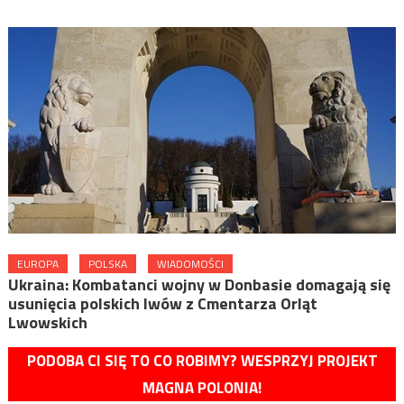
EUROPA
POLSKA
WIADOMOŚCI
Ukraina: Kombatanci wojny w Donbasie domagają się
usunięcia polskich lwów z Cmentarza Orląt
Lwowskich
PODOBA CI SIĘ TO CO ROBIMY? WESPRZYJ PROJEKT
MAGNA POLONIA!