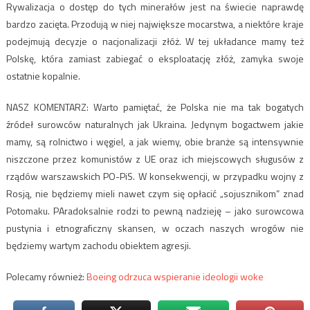
Rywalizacja o dostęp do tych minerałów jest na świecie naprawdę
bardzo zacięta. Przodują w niej największe mocarstwa, a niektóre kraje
podejmują decyzje o nacjonalizacji złóż. W tej układance mamy też
Polskę, która zamiast zabiegać o eksploatację złóż, zamyka swoje
ostatnie kopalnie.
NASZ KOMENTARZ: Warto pamiętać, że Polska nie ma tak bogatych
źródeł surowców naturalnych jak Ukraina. Jedynym bogactwem jakie
mamy, są rolnictwo i węgiel, a jak wiemy, obie branże są intensywnie
niszczone przez komunistów z UE oraz ich miejscowych sługusów z
rządów warszawskich PO-PiS. W konsekwencji, w przypadku wojny z
Rosją, nie będziemy mieli nawet czym się opłacić „sojusznikom” znad
Potomaku. PAradoksalnie rodzi to pewną nadzieję – jako surowcowa
pustynia i etnograficzny skansen, w oczach naszych wrogów nie
będziemy wartym zachodu obiektem agresji.
Polecamy również:
Boeing odrzuca wspieranie ideologii woke