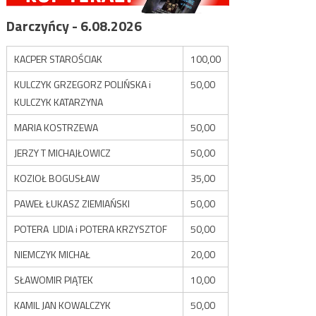
Darczyńcy - 6.08.2026
KACPER STAROŚCIAK
100,00
KULCZYK GRZEGORZ POLIŃSKA i
50,00
KULCZYK KATARZYNA
MARIA KOSTRZEWA
50,00
JERZY T MICHAJŁOWICZ
50,00
KOZIOŁ BOGUSŁAW
35,00
PAWEŁ ŁUKASZ ZIEMIAŃSKI
50,00
POTERA LIDIA i POTERA KRZYSZTOF
50,00
NIEMCZYK MICHAŁ
20,00
SŁAWOMIR PIĄTEK
10,00
KAMIL JAN KOWALCZYK
50,00