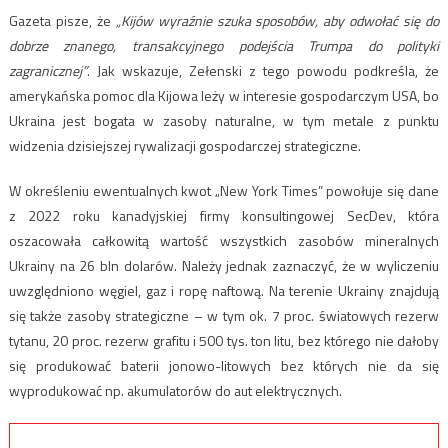
Gazeta pisze, że
„Kijów wyraźnie szuka sposobów, aby odwołać się do
dobrze znanego, transakcyjnego podejścia Trumpa do polityki
zagranicznej”
. Jak wskazuje, Zełenski z tego powodu podkreśla, że
amerykańska pomoc dla Kijowa leży w interesie gospodarczym USA, bo
Ukraina jest bogata w zasoby naturalne, w tym metale z punktu
widzenia dzisiejszej rywalizacji gospodarczej strategiczne.
W określeniu ewentualnych kwot „New York Times” powołuje się dane
z 2022 roku kanadyjskiej firmy konsultingowej SecDev, która
oszacowała całkowitą wartość wszystkich zasobów mineralnych
Ukrainy na 26 bln dolarów. Należy jednak zaznaczyć, że w wyliczeniu
uwzględniono węgiel, gaz i ropę naftową. Na terenie Ukrainy znajdują
się także zasoby strategiczne – w tym ok. 7 proc. światowych rezerw
tytanu, 20 proc. rezerw grafitu i 500 tys. ton litu, bez którego nie dałoby
się produkować baterii jonowo-litowych bez których nie da się
wyprodukować np. akumulatorów do aut elektrycznych.