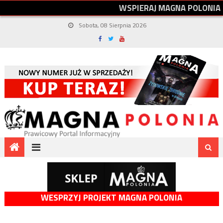
W
S
P
I
E
R
A
J
M
A
G
N
A
P
O
L
O
N
I
A
Sobota, 08 Sierpnia 2026
WESPRZYJ PROJEKT MAGNA POLONIA