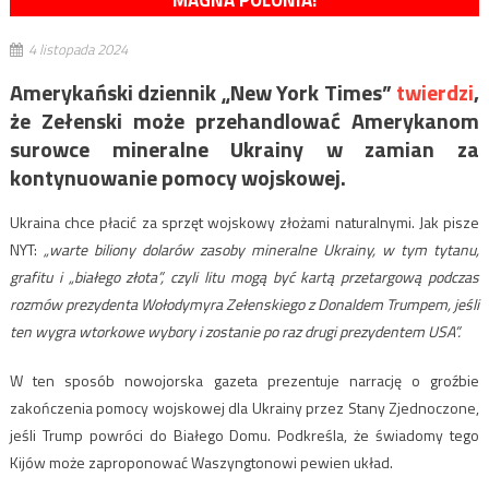
MAGNA POLONIA!
4 listopada 2024
Amerykański dziennik „New York Times”
twierdzi
,
że Zełenski może przehandlować Amerykanom
surowce mineralne Ukrainy w zamian za
kontynuowanie pomocy wojskowej.
Ukraina chce płacić za sprzęt wojskowy złożami naturalnymi. Jak pisze
NYT:
„warte biliony dolarów zasoby mineralne Ukrainy, w tym tytanu,
grafitu i „białego złota”, czyli litu mogą być kartą przetargową podczas
rozmów prezydenta Wołodymyra Zełenskiego z Donaldem Trumpem, jeśli
ten wygra wtorkowe wybory i zostanie po raz drugi prezydentem USA”.
W ten sposób nowojorska gazeta prezentuje narrację o groźbie
zakończenia pomocy wojskowej dla Ukrainy przez Stany Zjednoczone,
jeśli Trump powróci do Białego Domu. Podkreśla, że świadomy tego
Kijów może zaproponować Waszyngtonowi pewien układ.