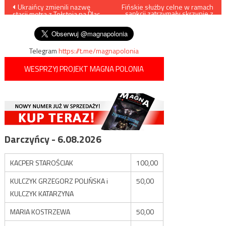
Nawigacja
Ukraińcy zmienili nazwę
Fińskie służby celne w ramach
sankcji zatrzymały skrzynie z
stacji metra z Tołstoja na Plac
rosyjskimi dziełami sztuki
wpisu
Adama Mickiewicza
Telegram
https://t.me/magnapolonia
WESPRZYJ PROJEKT MAGNA POLONIA
Darczyńcy - 6.08.2026
KACPER STAROŚCIAK
100,00
KULCZYK GRZEGORZ POLIŃSKA i
50,00
KULCZYK KATARZYNA
MARIA KOSTRZEWA
50,00