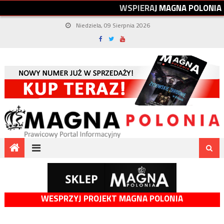
W
S
P
I
E
R
A
J
M
A
G
N
A
P
O
L
O
N
I
A
Niedziela, 09 Sierpnia 2026
WESPRZYJ PROJEKT MAGNA POLONIA