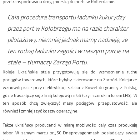
przetransportowana drogą morską do portu w Rotterdamie.
Cała procedura transportu ładunku kukurydzy
przez port w Kołobrzegu ma na razie charakter
pilotażowy, niemniej jednak mamy nadzieję, że
ten rodzaj ładunku zagości w naszym porcie na
stałe – tłumaczy Zarząd Portu.
Koleje Ukraińskie stale przygotowują się do wzmocnienia ruchu
pociągów towarowych, które byłyby skierowane na Zachód. Kolejarze
wznowili prace przy elektryfikacji szlaku z Kowel do granicy z Polską,
gdzie trasa łączy się z linią kolejową nr 65 (czyli szerokim torem LHS). W
ten sposób chcą zwiększyć masy pociągów, przepustowość, ale
również i zmniejszyć koszty operacyjne.
Także ukraińscy producenci w miarę możliwości cały czas produkują
tabor. W samym marcu br.,JSC Dneprovagonmash posiadający swoje