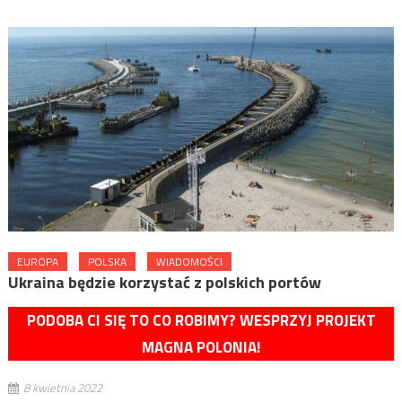
EUROPA
POLSKA
WIADOMOŚCI
Ukraina będzie korzystać z polskich portów
PODOBA CI SIĘ TO CO ROBIMY? WESPRZYJ PROJEKT
MAGNA POLONIA!
8 kwietnia 2022