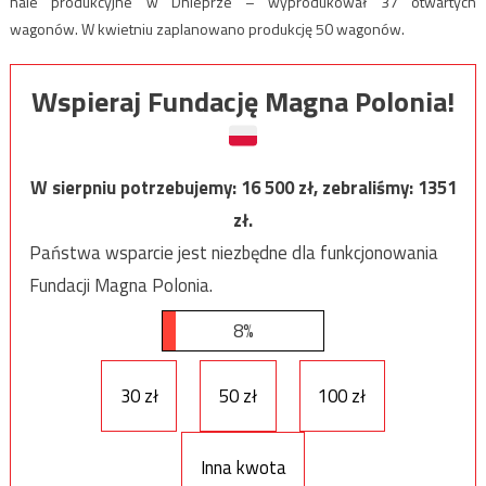
hale produkcyjne w Dnieprze – wyprodukował 37 otwartych
wagonów. W kwietniu zaplanowano produkcję 50 wagonów.
Wspieraj Fundację Magna Polonia!
W sierpniu potrzebujemy:
16 500
zł, zebraliśmy:
1351
zł.
Państwa wsparcie jest niezbędne dla funkcjonowania
Fundacji Magna Polonia.
8%
30 zł
50 zł
100 zł
Inna kwota