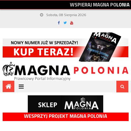
W
S
P
I
E
R
A
J
M
A
G
N
A
P
O
L
O
N
I
A
Sobota, 08 Sierpnia 2026
WESPRZYJ PROJEKT MAGNA POLONIA