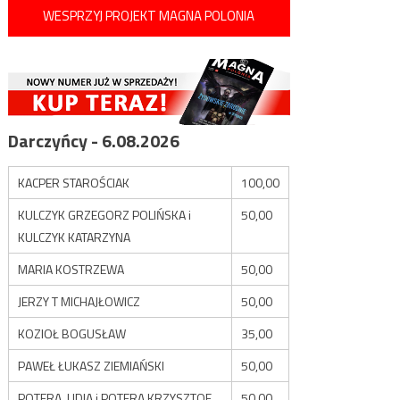
WESPRZYJ PROJEKT MAGNA POLONIA
Darczyńcy - 6.08.2026
KACPER STAROŚCIAK
100,00
KULCZYK GRZEGORZ POLIŃSKA i
50,00
KULCZYK KATARZYNA
MARIA KOSTRZEWA
50,00
JERZY T MICHAJŁOWICZ
50,00
KOZIOŁ BOGUSŁAW
35,00
PAWEŁ ŁUKASZ ZIEMIAŃSKI
50,00
POTERA LIDIA i POTERA KRZYSZTOF
50,00