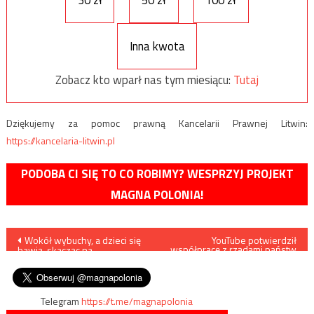
30 zł
50 zł
100 zł
Inna kwota
Zobacz kto wparł nas tym miesiącu:
Tutaj
Dziękujemy za pomoc prawną Kancelarii Prawnej Litwin:
https://kancelaria-litwin.pl
PODOBA CI SIĘ TO CO ROBIMY? WESPRZYJ PROJEKT
MAGNA POLONIA!
Nawigacja
Wokół wybuchy, a dzieci się
YouTube potwierdził
współpracę z rządami państw
bawią, skacząc na
UE z zakresie usuwania
wpisu
trampolinie… /film/
„dezinformacji”
Telegram
https://t.me/magnapolonia