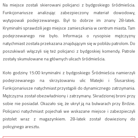
Na miejsce zostali skierowani policjanci z bydgoskiego śródmieścia.
Funkcjonariusze analizując zabezpieczony materiał dowodowy,
wytypowali podejrzewanego. Był to dobrze im znany 28-latek.
Kryminalni sprawdzili jego miejsce zamieszkania w centrum miasta. Tam
podejrzewanego nie było. Informacja o rysopisie mężczyzny
natychmiast została przekazana znajdującym się w pobliżu patrolom. Do
poszukiwań włączyli się też policjanci z bydgoskiej komendy. Patrole
zostały skumulowane na głównych ulicach śródmieścia.
Koło godziny 15:00 kryminalni z bydgoskiego Śródmieścia namierzyli
podejrzewanego na skrzyżowaniu ulic Matejki i Ślusarskiej.
Funkcjonariusze natychmiast przystąpili do dynamicznego zatrzymania.
Mężczyzna został obezwładniony i zatrzymany. Skradzionej broni przy
sobie nie posiadał. Okazało się, że ukrył ją na bulwarach przy Brdzie.
Policjanci natychmiast pojechali we wskazane miejsce i zabezpieczyli
pistolet wraz z magazynkiem. 28-latek został dowieziony do
policyjnego aresztu.