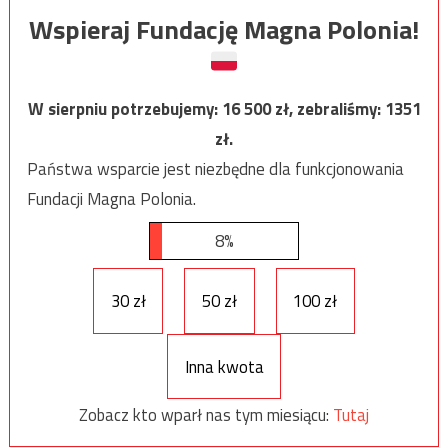
Wspieraj Fundację Magna Polonia!
W sierpniu potrzebujemy:
16 500
zł, zebraliśmy:
1351
zł.
Państwa wsparcie jest niezbędne dla funkcjonowania
Fundacji Magna Polonia.
8%
30 zł
50 zł
100 zł
Inna kwota
Zobacz kto wparł nas tym miesiącu:
Tutaj