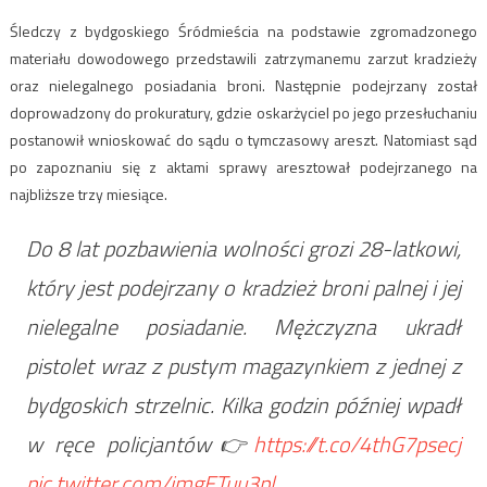
Śledczy z bydgoskiego Śródmieścia na podstawie zgromadzonego
materiału dowodowego przedstawili zatrzymanemu zarzut kradzieży
oraz nielegalnego posiadania broni. Następnie podejrzany został
doprowadzony do prokuratury, gdzie oskarżyciel po jego przesłuchaniu
postanowił wnioskować do sądu o tymczasowy areszt. Natomiast sąd
po zapoznaniu się z aktami sprawy aresztował podejrzanego na
najbliższe trzy miesiące.
Do 8 lat pozbawienia wolności grozi 28-latkowi,
który jest podejrzany o kradzież broni palnej i jej
nielegalne posiadanie. Mężczyzna ukradł
pistolet wraz z pustym magazynkiem z jednej z
bydgoskich strzelnic. Kilka godzin później wpadł
w ręce policjantów👉
https://t.co/4thG7psecj
pic.twitter.com/imgETuu3pl