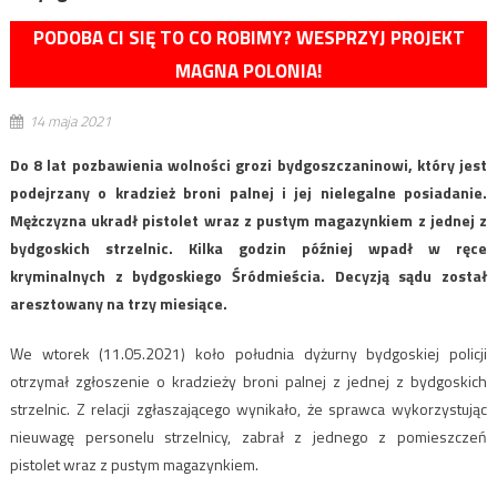
PODOBA CI SIĘ TO CO ROBIMY? WESPRZYJ PROJEKT
MAGNA POLONIA!
14 maja 2021
Do 8 lat pozbawienia wolności grozi bydgoszczaninowi, który jest
podejrzany o kradzież broni palnej i jej nielegalne posiadanie.
Mężczyzna ukradł pistolet wraz z pustym magazynkiem z jednej z
bydgoskich strzelnic. Kilka godzin później wpadł w ręce
kryminalnych z bydgoskiego Śródmieścia. Decyzją sądu został
aresztowany na trzy miesiące.
We wtorek (11.05.2021) koło południa dyżurny bydgoskiej policji
otrzymał zgłoszenie o kradzieży broni palnej z jednej z bydgoskich
strzelnic. Z relacji zgłaszającego wynikało, że sprawca wykorzystując
nieuwagę personelu strzelnicy, zabrał z jednego z pomieszczeń
pistolet wraz z pustym magazynkiem.