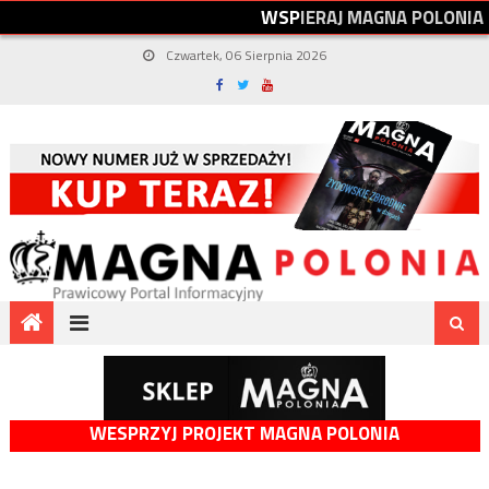
W
S
P
I
E
R
A
J
M
A
G
N
A
P
O
L
O
N
I
A
Czwartek, 06 Sierpnia 2026
WESPRZYJ PROJEKT MAGNA POLONIA