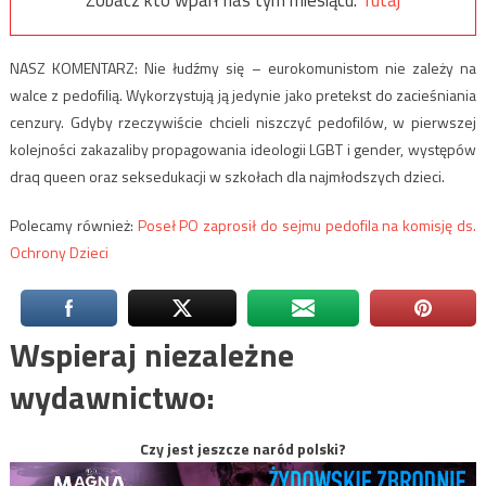
Zobacz kto wparł nas tym miesiącu:
Tutaj
NASZ KOMENTARZ: Nie łudźmy się – eurokomunistom nie zależy na
walce z pedofilią. Wykorzystują ją jedynie jako pretekst do zacieśniania
cenzury. Gdyby rzeczywiście chcieli niszczyć pedofilów, w pierwszej
kolejności zakazaliby propagowania ideologii LGBT i gender, występów
draq queen oraz seksedukacji w szkołach dla najmłodszych dzieci.
Polecamy również:
Poseł PO zaprosił do sejmu pedofila na komisję ds.
Ochrony Dzieci
Wspieraj niezależne
wydawnictwo:
Czy jest jeszcze naród polski?