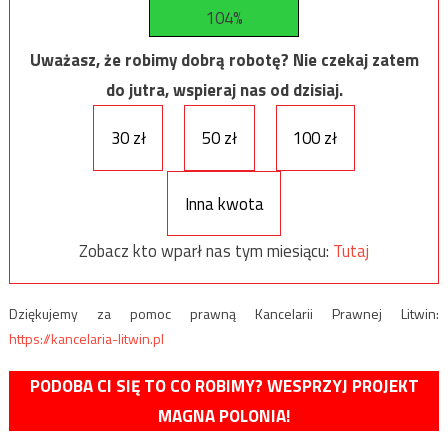
104%
Uważasz, że robimy dobrą robotę? Nie czekaj zatem
do jutra, wspieraj nas od dzisiaj.
30 zł
50 zł
100 zł
Inna kwota
Zobacz kto wparł nas tym miesiącu:
Tutaj
Dziękujemy za pomoc prawną Kancelarii Prawnej Litwin:
https://kancelaria-litwin.pl
PODOBA CI SIĘ TO CO ROBIMY? WESPRZYJ PROJEKT
MAGNA POLONIA!