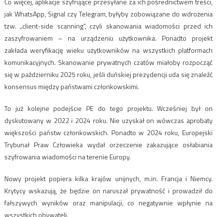
Co więcej, aplikacje szyfrujące przesyłane za ich pośrednictwem treści,
jak WhatsApp, Signal czy Telegram, byłyby zobowiązane do wdrożenia
tzw. „client-side scanning”, czyli skanowania wiadomości przed ich
zaszyfrowaniem – na urządzeniu użytkownika. Ponadto projekt
zakłada weryfikację wieku użytkowników na wszystkich platformach
komunikacyjnych. Skanowanie prywatnych czatów miałoby rozpocząć
się w październiku 2025 roku, jeśli duńskiej prezydencji uda się znaleźć
konsensus między państwami członkowskimi.
To już kolejne podejście PE do tego projektu. Wcześniej był on
dyskutowany w 2022 i 2024 roku. Nie uzyskał on wówczas aprobaty
większości państw członkowskich. Ponadto w 2024 roku, Europejski
Trybunał Praw Człowieka wydał orzeczenie zakazujące osłabiania
szyfrowania wiadomości na terenie Europy.
Nowy projekt popiera kilka krajów unijnych, m.in. Francja i Niemcy.
Krytycy wskazują, że będzie on naruszał prywatność i prowadził do
fałszywych wyników oraz manipulacji, co negatywnie wpłynie na
wszystkich obywateli.