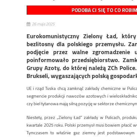
PODOBA CI SIĘ TO CO ROBI
26 maja 2025
Eurokomunistyczny Zielony Ład, który
bezlitosny dla polskiego przemysłu. 
podjęcie przez walne zgromadzenie 
poinformowało przedsiębiorstwo.
Zamk
Grupy Azoty, do której należą ZCh Police
Brukseli, wygaszających polską gospodar
UE i rząd Tuska chcą zamknąć zakłady chemiczne w Puli
segmencie produkcji nawozów azotowych i wieloskładnikow
czy biel tytanowa mają silną pozycję w sektorze chemiczny
Niestety, przez „Zielony Ład” zakłady w Pulicach, produ
kwartale 2025 roku. Polski przemysł musi bowiem płacić w
Tymczasem to właśnie gaz ziemny jest podstawowym 