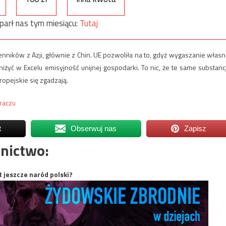
parł nas tym miesiącu:
Tutaj
ników z Azji, głównie z Chin. UE pozwoliła na to, gdyż wygaszanie własn
yć w Excelu emisyjność unijnej gospodarki. To nic, że te same substanc
ropejskie się zgadzają.
raczu
t
Obserwuj nas
Zapisz
nictwo:
t jeszcze naród polski?