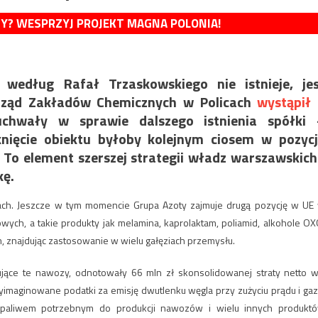
MY? WESPRZYJ PROJEKT MAGNA POLONIA!
 według Rafał Trzaskowskiego nie istnieje, je
Zarząd Zakładów Chemicznych w Policach
wystąpił
uchwały w sprawie dalszego istnienia spółki 
nięcie obiektu byłoby kolejnym ciosem w pozyc
. To element szerszej strategii władz warszawskich
kę.
cach. Jeszcze w tym momencie Grupa Azoty zajmuje drugą pozycję w UE
ych, a takie produkty jak melamina, kaprolaktam, poliamid, alkohole OX
m, znajdując zastosowanie w wielu gałęziach przemysłu.
kujące te nawozy, odnotowały 66 mln zł skonsolidowanej straty netto w
yimaginowane podatki za emisję dwutlenku węgla przy zużyciu prądu i gaz
paliwem potrzebnym do produkcji nawozów i wielu innych produkt