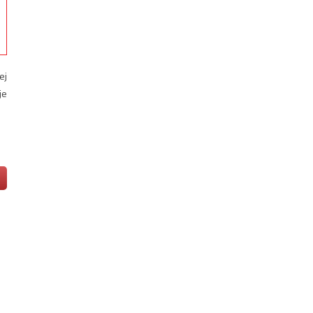
ej
je