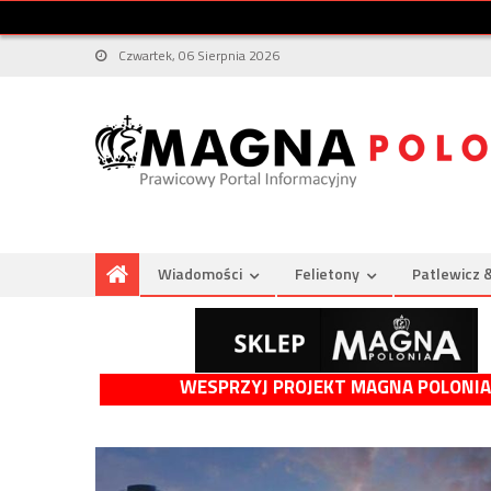
Czwartek, 06 Sierpnia 2026
Wiadomości
Felietony
Patlewicz 
WESPRZYJ PROJEKT MAGNA POLONIA