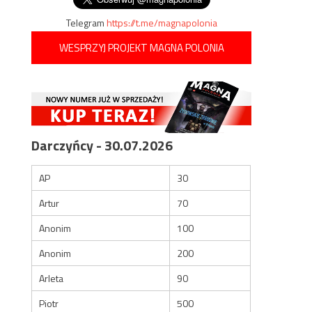
Telegram
https://t.me/magnapolonia
WESPRZYJ PROJEKT MAGNA POLONIA
Darczyńcy - 30.07.2026
AP
30
Artur
70
Anonim
100
Anonim
200
Arleta
90
Piotr
500