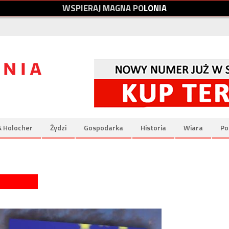
W
S
P
I
E
R
A
J
M
A
G
N
A
P
O
L
O
N
I
A
& Holocher
Żydzi
Gospodarka
Historia
Wiara
Po