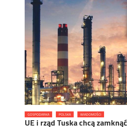
GOSPODARKA
POLSKA
WIADOMOŚCI
UE i rząd Tuska chcą zamkną