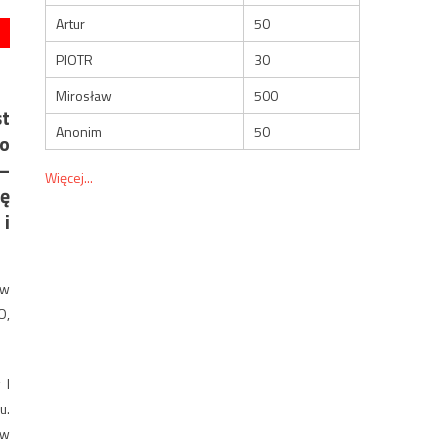
Artur
50
PIOTR
30
Mirosław
500
st
Anonim
50
o
–
Więcej...
ję
 i
 w
O,
 I
u.
ów