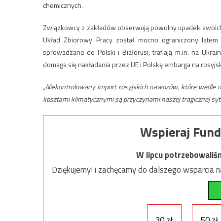
chemicznych.
Związkowcy z zakładów obserwują powolny upadek swoich 
Układ Zbiorowy Pracy został mocno ograniczony latem 
sprowadzane do Polski i Białorusi, trafiają
m.in
. na Ukrai
domaga się nakładania przez UE i Polskę embarga na rosyjs
„Niekontrolowany import rosyjskich nawozów, które wedle 
kosztami klimatycznymi są przyczynami naszej tragicznej syt
Wspieraj Fund
W lipcu potrzebowaliś
Dziękujemy! i zachęcamy do dalszego wsparcia na
30 zł
50 zł