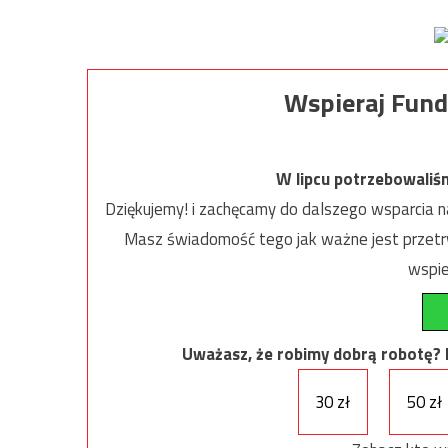
Wspieraj Fund
W lipcu potrzebowaliś
Dziękujemy! i zachęcamy do dalszego wsparcia na
Masz świadomość tego jak ważne jest przetrw
wspie
Uważasz, że robimy dobrą robotę? Ni
30 zł
50 zł