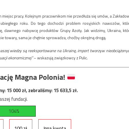
miejsc pracy. Kolejnym pracownikom nie przedłuża się umów, a Zakłado
ubiegłego roku. Do tego dochodzi problem rosyjskich nawozów, któ
nę, dawnego nabywcę produktów Grupy Azoty. Jak widzimy, Ukraina, któ
kie towary, sama je chętnie sprowadza, choćby okrężną drogą.
naszej wiedzy są reeksportowane na Ukrainę, import tworzyw nieobciążony
uacji ekonomicznej”
– wskazują związkowcy z Pulic.
ację Magna Polonia!
my:
15 000
zł, zebraliśmy:
15 633,5
zł.
szej fundacji.
104%
100 zł
Inna kwota