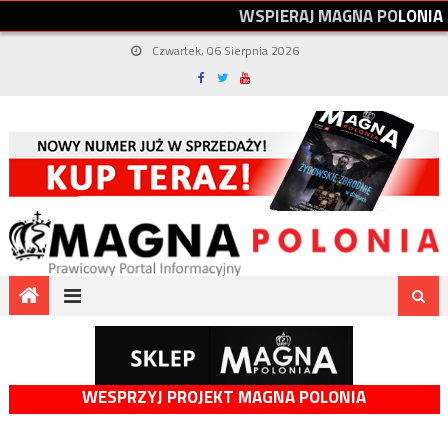
W
S
P
I
E
R
A
J
M
A
G
N
A
P
O
L
O
N
I
A
Czwartek, 06 Sierpnia 2026
WESPRZYJ PROJEKT MAGNA POLONIA