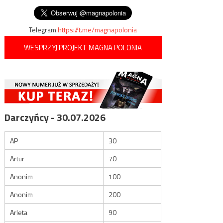
Telegram
https://t.me/magnapolonia
WESPRZYJ PROJEKT MAGNA POLONIA
Darczyńcy - 30.07.2026
AP
30
Artur
70
Anonim
100
Anonim
200
Arleta
90