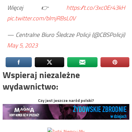
Więcej👉
https://t.co/3xc0Er43kH
pic.twitter.com/blmjRBsL0V
— Centralne Biuro Śledcze Policji (@CBSPolicji)
May 5, 2023
Wspieraj niezależne
wydawnictwo:
Czy jest jeszcze naród polski?