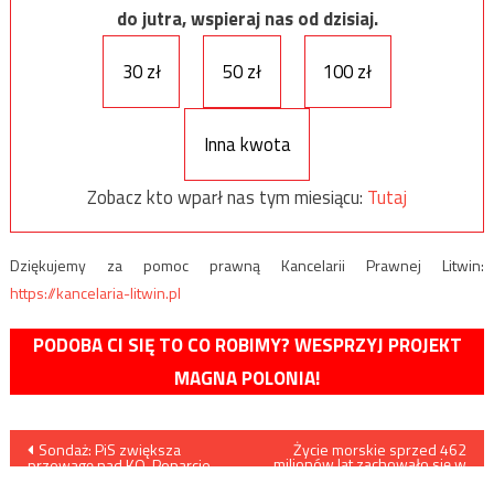
do jutra, wspieraj nas od dzisiaj.
30 zł
50 zł
100 zł
Inna kwota
Zobacz kto wparł nas tym miesiącu:
Tutaj
Dziękujemy za pomoc prawną Kancelarii Prawnej Litwin:
https://kancelaria-litwin.pl
PODOBA CI SIĘ TO CO ROBIMY? WESPRZYJ PROJEKT
MAGNA POLONIA!
Nawigacja
Sondaż: PiS zwiększa
Życie morskie sprzed 462
milionów lat zachowało się w
przewagę nad KO. Poparcie
walijskich skamieniałościach
wpisu
dla pozostałych partii bardzo
się spłaszcza