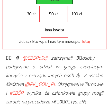
30 zł
50 zł
100 zł
Inna kwota
Zobacz kto wparł nas tym miesiącu:
Tutaj
👮‍♀️👮
@CBSPolicji
zatrzymali 3⃣osoby
podejrzane o udział w gangu czerpiącym
korzyści z nierządu innych osób 💪 Z ustaleń
śledztwa
@PK_GOV_PL
Okręgowej w Tarnowie
i
#CBŚP
wynika, że członkowie grupy mogli
zarobić na procederze >6⃣0⃣0⃣tys. zł🫰