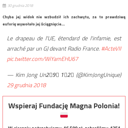
30 grudnia 2018
Chyba jej widok nie wzbudził ich zachwytu, za to prawdziwą
euforię wywołało jej ściągnięcie…
Le drapeau de l'UE, étendard de l'infamie, est
arraché par un GJ devant Radio France.
#ActeVII
pic.twitter.com/WiYamEHU67
— Kim Jong Un2⃣9⃣ 1⃣2⃣ (@KimJongUnique)
29 grudnia 2018
Wspieraj Fundację Magna Polonia!