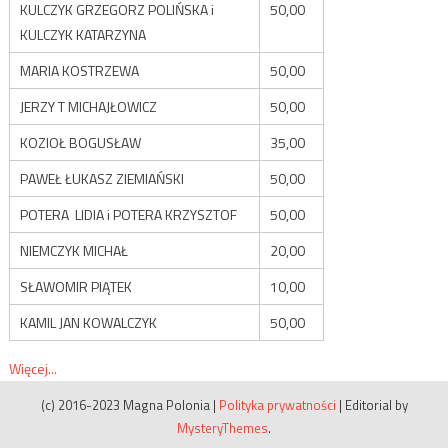
KULCZYK GRZEGORZ POLIŃSKA i
50,00
KULCZYK KATARZYNA
MARIA KOSTRZEWA
50,00
JERZY T MICHAJŁOWICZ
50,00
KOZIOŁ BOGUSŁAW
35,00
PAWEŁ ŁUKASZ ZIEMIAŃSKI
50,00
POTERA LIDIA i POTERA KRZYSZTOF
50,00
NIEMCZYK MICHAŁ
20,00
SŁAWOMIR PIĄTEK
10,00
KAMIL JAN KOWALCZYK
50,00
Więcej...
(c) 2016-2023 Magna Polonia
|
Polityka prywatności
|
Editorial by
MysteryThemes
.