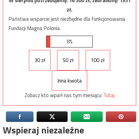
W sierpniu potrzebujemy:
16 500
zł, zebraliśmy:
1351
zł.
Państwa wsparcie jest niezbędne dla funkcjonowania
Fundacji Magna Polonia.
8%
30 zł
50 zł
100 zł
Inna kwota
Zobacz kto wparł nas tym miesiącu:
Tutaj
Wspieraj niezależne