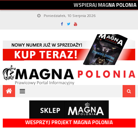
W
S
P
I
E
R
A
J
M
A
G
N
A
P
O
L
O
N
I
A
Poniedziałek, 10 Sierpnia 2026
WESPRZYJ PROJEKT MAGNA POLONIA