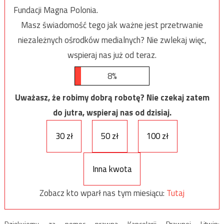
Fundacji Magna Polonia.
Masz świadomość tego jak ważne jest przetrwanie
niezależnych ośrodków medialnych? Nie zwlekaj więc,
wspieraj nas już od teraz.
8%
Uważasz, że robimy dobrą robotę? Nie czekaj zatem
do jutra, wspieraj nas od dzisiaj.
30 zł
50 zł
100 zł
Inna kwota
Zobacz kto wparł nas tym miesiącu:
Tutaj
Dziękujemy za pomoc prawną Kancelarii Prawnej Litwin: