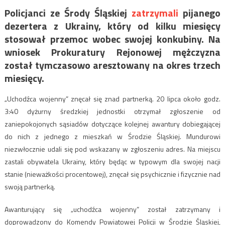
Policjanci ze Środy Śląskiej
zatrzymali
pijanego
dezertera z Ukrainy, który od kilku miesięcy
stosował przemoc wobec swojej konkubiny. Na
wniosek Prokuratury Rejonowej mężczyzna
został tymczasowo aresztowany na okres trzech
miesięcy.
„Uchodźca wojenny” znęcał się znad partnerką. 20 lipca około godz.
3:40 dyżurny średzkiej jednostki otrzymał zgłoszenie od
zaniepokojonych sąsiadów dotyczące kolejnej awantury dobiegającej
do nich z jednego z mieszkań w Środzie Śląskiej. Mundurowi
niezwłocznie udali się pod wskazany w zgłoszeniu adres. Na miejscu
zastali obywatela Ukrainy, który będąc w typowym dla swojej nacji
stanie (nieważkości procentowej), znęcał się psychicznie i fizycznie nad
swoją partnerką.
Awanturujący się „uchodźca wojenny” został zatrzymany i
doprowadzony do Komendy Powiatowej Policji w Środzie Śląskiej,