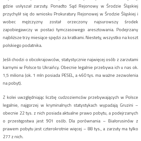
gdzie usłyszał zarzuty. Ponadto Sąd Rejonowy w Środzie Śląskiej
przychylił się do wniosku Prokuratury Rejonowej w Środzie Śląskiej i
wobec mężczyzny został orzeczony najsurowszy środek
zapobiegawczy w postaci tymczasowego aresztowania. Podejrzany
najbliższe trzy miesiące spędzi za kratkami. Niestety, wszystko na koszt
polskiego podatnika.
Jeśli chodzi o obcokrajowców, statystycznie najwięcej osób z zarzutami
karnymi w Polsce to Ukraińcy. Obecnie legalnie przebywa ich u nas ok.
1,5 miliona (ok. 1 mln posiada PESEL, a 460 tys. ma ważne zezwolenia
na pobyt).
Z kolei uwzględniając liczbę cudzoziemców przebywających w Polsce
legalnie, najgorzej w kryminalnych statystykach wypadają Gruzini –
obecnie 22 tys. z nich posiada aktualne prawo pobytu, a podejrzanych
o przestępstwa jest 901 osób. Dla porównania – Białorusinów z
prawem pobytu jest czterokrotnie więcej – 88 tys., a zarzuty ma tylko
277 z nich.