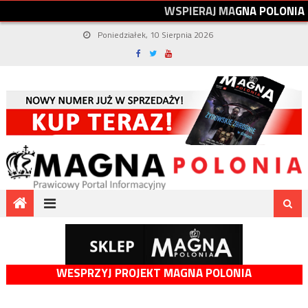
W
S
P
I
E
R
A
J
M
A
G
N
A
P
O
L
O
N
I
A
Poniedziałek, 10 Sierpnia 2026
WESPRZYJ PROJEKT MAGNA POLONIA