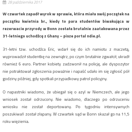
28 października 2017
W czwartek zapadł wyrok w sprawie, która miała swój początek na
początku kwietnia br., kiedy to para studentów biwakująca w
rezerwacie przyrody w Bonn została brutalnie zaatakowana przez
31-letniego uchodźcę z Ghany – pisze portal ndie.pl.
31-letni tzw. uchodźca Eric, wdarł się do ich namiotu z maczetą,
wyprowadził studentkę na zewnątrz, po czym brutalnie zgwałcił, ukradł
również 6 euro. Partner kobiety zadzwonił na policję, ale dyspozytor
nie potraktował zgłoszenia poważnie i napaść udało im się zgłosić pół
godziny później, gdy spotkali przypadkowy patrol policyjny.
O napastniki wiadomo, że ubiegał się o azyl w Niemczech, ale jego
wniosek został odrzucony. Nie wiadomo, dlaczego po odrzuceniu
wniosku nie został deportowany. Po tygodniu intensywnych
poszukiwań został złapany. W czwartek sąd w Bonn skazał go na 11,5
roku więzienia.