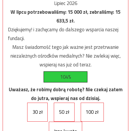
Lipiec 2026
W lipcu potrzebowaliśmy:
15 000
zł, zebraliśmy:
15
633,5
zł.
Dziękujemy! i zachęcamy do dalszego wsparcia naszej
fundacji.
Masz świadomość tego jak ważne jest przetrwanie
niezależnych ośrodków medialnych? Nie zwlekaj więc,
wspieraj nas już od teraz.
104%
Uważasz, że robimy dobrą robotę? Nie czekaj zatem
do jutra, wspieraj nas od dzisiaj.
30 zł
50 zł
100 zł