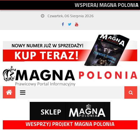
W
S
P
I
E
R
A
J
M
A
G
N
A
P
O
L
O
N
I
A
Czwartek, 06 Sierpnia 2026
WESPRZYJ PROJEKT MAGNA POLONIA