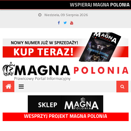
W
S
P
I
E
R
A
J
M
A
G
N
A
P
O
L
O
N
I
A
Niedziela, 09 Sierpnia 2026
WESPRZYJ PROJEKT MAGNA POLONIA