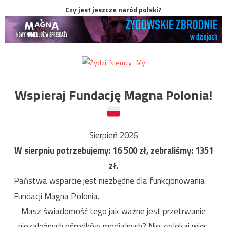
Czy jest jeszcze naród polski?
Wspieraj Fundację Magna Polonia!
Sierpień 2026
W sierpniu potrzebujemy:
16 500
zł, zebraliśmy:
1351
zł.
Państwa wsparcie jest niezbędne dla funkcjonowania
Fundacji Magna Polonia.
Masz świadomość tego jak ważne jest przetrwanie
niezależnych ośrodków medialnych? Nie zwlekaj więc,