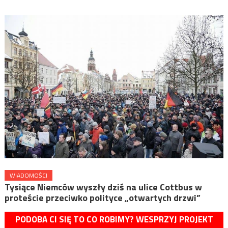
WIADOMOŚCI
Tysiące Niemców wyszły dziś na ulice Cottbus w
proteście przeciwko polityce „otwartych drzwi”
PODOBA CI SIĘ TO CO ROBIMY? WESPRZYJ PROJEKT