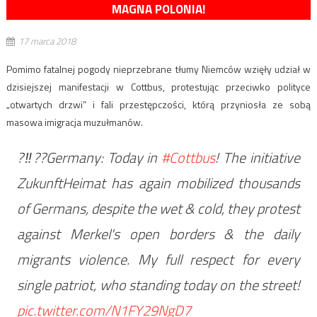
MAGNA POLONIA!
17 marca 2018
Pomimo fatalnej pogody nieprzebrane tłumy Niemców wzięły udział w
dzisiejszej manifestacji w Cottbus, protestując przeciwko polityce
„otwartych drzwi” i fali przestępczości, którą przyniosła ze sobą
masowa imigracja muzułmanów.
?‼??Germany: Today in
#Cottbus
! The initiative
ZukunftHeimat has again mobilized thousands
of Germans, despite the wet & cold, they protest
against Merkel's open borders & the daily
migrants violence. My full respect for every
single patriot, who standing today on the street!
pic.twitter.com/N1FY29NgD7