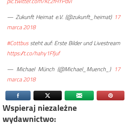
pic.twitter.com/Kc2fHYPdvl
— Zukunft Heimat e.V. (@zukunft_heimat)
17
marca 2018
#Cottbus
steht auf: Erste Bilder und Livestream
https://t.co/hahy1Ffjuf
— Michael Münch (@Michael_Muench_)
17
marca 2018
Wspieraj niezależne
wydawnictwo: