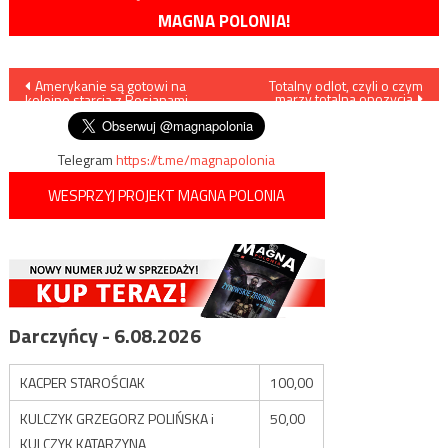
MAGNA POLONIA!
Nawigacja
Amerykanie są gotowi na
Totalny odlot, czyli o czym
marzy totalna opozycja
kolejne starcia z Rosjanami
wpisu
Telegram
https://t.me/magnapolonia
WESPRZYJ PROJEKT MAGNA POLONIA
Darczyńcy - 6.08.2026
KACPER STAROŚCIAK
100,00
KULCZYK GRZEGORZ POLIŃSKA i
50,00
KULCZYK KATARZYNA