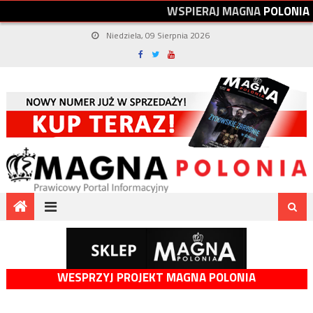
W
S
P
I
E
R
A
J
M
A
G
N
A
P
O
L
O
N
I
A
Niedziela, 09 Sierpnia 2026
WESPRZYJ PROJEKT MAGNA POLONIA