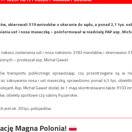
tów, skierowali 519 wniosków o ukaranie do sądu, a ponad 2,1 tys. os
iania ust i nosa maseczką – poinformował w niedzielę PAP asp. Mich
a nakazu zasłaniania ust i nosa nałożono 3783 mandatów i skierowano 5
zonych – przekazał asp. Michał Gaweł.
ów transportu publicznego sprawdzając, czy przestrzegane są w ni
az zakrywania nosa i ust maseczką, sprawdzono ponad 4,5 tys. obiekt
olicjant. Asp. Michał Gaweł dodał, że 1 maja skontrolowano także 9103 in
liw, obiekty sportowe czy salony fryzjerskie.
est ok. 20 tys. policjantów.
ację Magna Polonia!