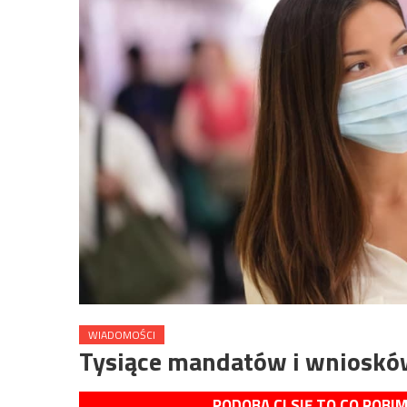
WIADOMOŚCI
Tysiące mandatów i wniosków
PODOBA CI SIĘ TO CO ROBI