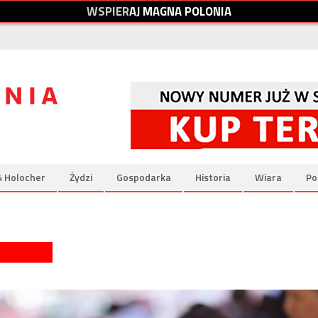
W
S
P
I
E
R
A
J
M
A
G
N
A
P
O
L
O
N
I
A
& Holocher
Żydzi
Gospodarka
Historia
Wiara
Po