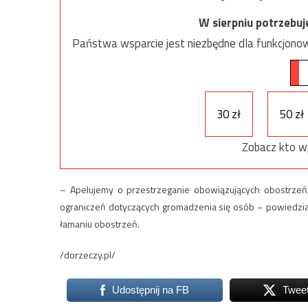
W sierpniu potrzebu
Państwa wsparcie jest niezbędne dla funkcjonow
30 zł
50 zł
Zobacz kto w
– Apelujemy o przestrzeganie obowiązujących obostrzeń
ograniczeń dotyczących gromadzenia się osób – powiedział 
łamaniu obostrzeń.
/dorzeczy.pl/
Udostępnij na FB
Twee