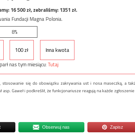
jemy:
16 500
zł, zebraliśmy:
1351
zł.
ania Fundacji Magna Polonia.
8%
100 zł
Inna kwota
parł nas tym miesiącu:
Tutaj
, stosowanie się do obowiązku zakrywania ust i nosa maseczką, a tak
asp. Gaweł i podkreślił, że funkcjonariusze reagują na każde zgłoszenie
t
Obserwuj nas
Zapisz