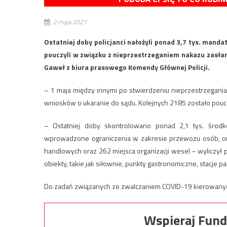
2 maja 2021
Ostatniej doby policjanci nałożyli ponad 3,7 tys. manda
pouczyli w związku z nieprzestrzeganiem nakazu zasłan
Gaweł z biura prasowego Komendy Głównej Policji.
– 1 maja między innymi po stwierdzeniu nieprzestrzegani
wniosków o ukaranie do sądu. Kolejnych 2185 zostało pouc
– Ostatniej doby skontrolowano ponad 2,1 tys. środk
wprowadzone ograniczenia w zakresie przewozu osób, or
handlowych oraz 262 miejsca organizacji wesel – wyliczył p
obiekty, takie jak siłownie, punkty gastronomiczne, stacje pa
Do zadań związanych ze zwalczaniem COVID-19 kierowanych j
Wspieraj Fund