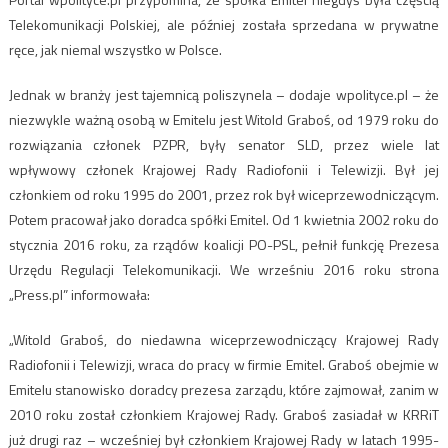
Telekomunikacji Polskiej, ale później została sprzedana w prywatne
ręce, jak niemal wszystko w Polsce.
Jednak w branży jest tajemnicą poliszynela – dodaje wpolityce.pl – że
niezwykle ważną osobą w Emitelu jest Witold Graboś, od 1979 roku do
rozwiązania członek PZPR, były senator SLD, przez wiele lat
wpływowy członek Krajowej Rady Radiofonii i Telewizji. Był jej
członkiem od roku 1995 do 2001, przez rok był wiceprzewodniczącym.
Potem pracował jako doradca spółki Emitel. Od 1 kwietnia 2002 roku do
stycznia 2016 roku, za rządów koalicji PO-PSL, pełnił funkcję Prezesa
Urzędu Regulacji Telekomunikacji. We wrześniu 2016 roku strona
„Press.pl” informowała:
„Witold Graboś, do niedawna wiceprzewodniczący Krajowej Rady
Radiofonii i Telewizji, wraca do pracy w firmie Emitel. Graboś obejmie w
Emitelu stanowisko doradcy prezesa zarządu, które zajmował, zanim w
2010 roku został członkiem Krajowej Rady. Graboś zasiadał w KRRiT
już drugi raz – wcześniej był członkiem Krajowej Rady w latach 1995-