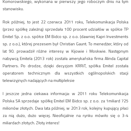
Komorowskiego, wykonana w pierwszy jego roboczym dniu na tym
stanowisku.
Rok później, to jest 22 czerwca 2011 roku, Telekomunikacja Polska
(przez spółkę zależną) sprzedała 100 procent udziałów w spółce TP
Emitel Sp. z o.o. spółce EM Bidco sp. z o.o. (dawniej Kapri Investments
sp. z o.o.), której prezesem był Christian Gaunt. To menedżer, który od
lat 90. prowadził różne interesy w Kijowie i Moskwie. Następnym
nabywcą Emitela (2013 rok) została amerykańska firma Alinda Capital
Partners. Po drodze, dzięki decyzjom KRRiT, spółka Emitel została
operatorem technicznym dla wszystkich ogólnopolskich stacji
telewizyjnych nadających na multipleksie
I jeszcze jedna ciekawa informacja: w 2011 roku Telekomunikacja
Polska SA sprzedaje spółkę Emitel EM Bidco sp. z o.o. za 1miliard 725
milionów złotych. Dwa lata później, w 2013 rok, kolejny kupujący płaci
za nią dużo, dużo więcej. Nieoficjalnie na rynku mówiło się o 3-4
miliardach złotych. Złoty interes!