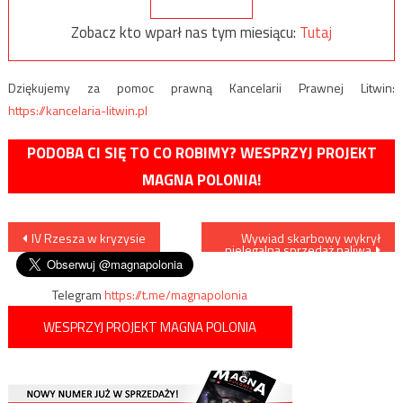
Zobacz kto wparł nas tym miesiącu:
Tutaj
Dziękujemy za pomoc prawną Kancelarii Prawnej Litwin:
https://kancelaria-litwin.pl
PODOBA CI SIĘ TO CO ROBIMY? WESPRZYJ PROJEKT
MAGNA POLONIA!
Nawigacja
IV Rzesza w kryzysie
Wywiad skarbowy wykrył
nielegalną sprzedaż paliwa
wpisu
Telegram
https://t.me/magnapolonia
WESPRZYJ PROJEKT MAGNA POLONIA