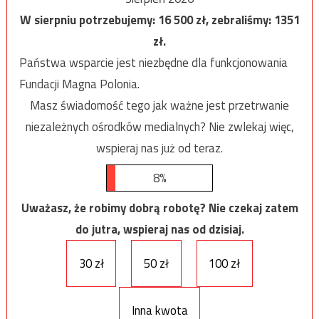
W sierpniu potrzebujemy:
16 500
zł, zebraliśmy:
1351
zł.
Państwa wsparcie jest niezbędne dla funkcjonowania
Fundacji Magna Polonia.
Masz świadomość tego jak ważne jest przetrwanie
niezależnych ośrodków medialnych? Nie zwlekaj więc,
wspieraj nas już od teraz.
8%
Uważasz, że robimy dobrą robotę? Nie czekaj zatem
do jutra, wspieraj nas od dzisiaj.
30 zł
50 zł
100 zł
Inna kwota