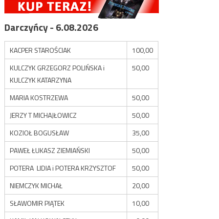
Darczyńcy - 6.08.2026
KACPER STAROŚCIAK
100,00
KULCZYK GRZEGORZ POLIŃSKA i
50,00
KULCZYK KATARZYNA
MARIA KOSTRZEWA
50,00
JERZY T MICHAJŁOWICZ
50,00
KOZIOŁ BOGUSŁAW
35,00
PAWEŁ ŁUKASZ ZIEMIAŃSKI
50,00
POTERA LIDIA i POTERA KRZYSZTOF
50,00
NIEMCZYK MICHAŁ
20,00
SŁAWOMIR PIĄTEK
10,00