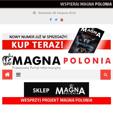
W
S
P
I
E
R
A
J
M
A
G
N
A
P
O
L
O
N
I
A
Niedziela, 09 Sierpnia 2026
WESPRZYJ PROJEKT MAGNA POLONIA