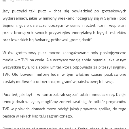
Jacy puczyści taki pucz – chce się powiedzieć po groteskowych
wydarzeniach, jakie w miniony weekend rozegrały się w Sejmie i pod
Sejmem, gdzie działacze opozycji (w sumie niezbyt liczni), wspierani
przez broniących swoich przywilejów emerytalnych byłych esbeków
oraz lewackich bojówkarzy, próbowali „pomajdanić”.
W ów groteskowy pucz mocno zaangażowane były poskojęzyczne
media – z TVN na czele. Ale wszyscy zadają sobie pytanie, jaka w tym
wszystkim była rola spółki Emitel, która odpowiada za przesył sygnału
TVP. Oto bowiem miliony ludzi w tym właśnie czasie pozbawione
zostały możliwości odbierania programów państwowej telewizji.
Pucz był, jaki był – w końcu zabrali się zań totalni nieudacznicy. Dzięki
temu jednak wszyscy mogliśmy zorientować się, że odbiór programów
TVP w polskich domach może odciąć jakaś prywatna spółka, do tego
będąca w rękach kapitału zagranicznego.
Portal wpolityce.pl przypomina, że spółka Emitel niegdyś była częścią