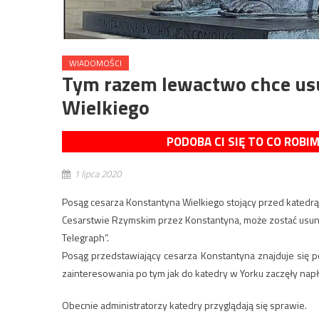
WIADOMOŚCI
Tym razem lewactwo chce us
Wielkiego
PODOBA CI SIĘ TO CO ROBI
1 lipca 2020
Posąg cesarza Konstantyna Wielkiego stojący przed katedr
Cesarstwie Rzymskim przez Konstantyna, może zostać usuni
Telegraph”.
Posąg przedstawiający cesarza Konstantyna znajduje się po
zainteresowania po tym jak do katedry w Yorku zaczęły napł
Obecnie administratorzy katedry przyglądają się sprawie.