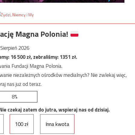
ację Magna Polonia!
Sierpień 2026
jemy:
16 500
zł, zebraliśmy:
1351
zł.
ania Fundacji Magna Polonia.
anie niezależnych ośrodków medialnych? Nie zwlekaj więc,
raj nas już od teraz.
8%
e czekaj zatem do jutra, wspieraj nas od dzisiaj.
100 zł
Inna kwota