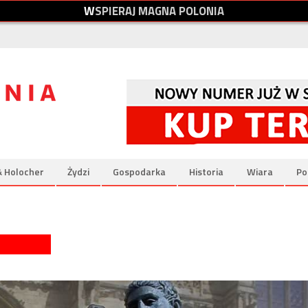
W
S
P
I
E
R
A
J
M
A
G
N
A
P
O
L
O
N
I
A
& Holocher
Żydzi
Gospodarka
Historia
Wiara
Po