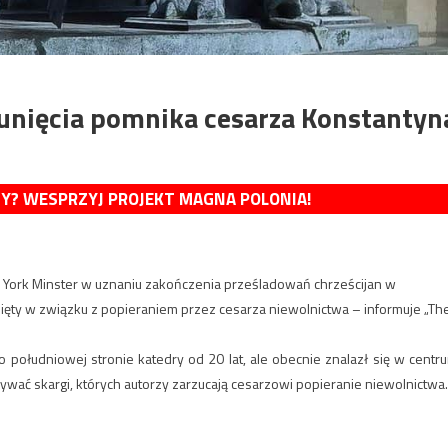
unięcia pomnika cesarza Konstantyn
MY? WESPRZYJ PROJEKT MAGNA POLONIA!
ą York Minster w uznaniu zakończenia prześladowań chrześcijan w
ęty w związku z popieraniem przez cesarza niewolnictwa – informuje „Th
 południowej stronie katedry od 20 lat, ale obecnie znalazł się w centr
ywać skargi, których autorzy zarzucają cesarzowi popieranie niewolnictwa.