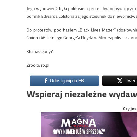
Jego wypowiedź była pokłosiem protestów odbywających si
pomnik Edwarda Colstona za jego stosunek do niewolnictwa
Do protestów pod hasłem „Black Lives Matter” (dosłownie
śmierci 46-letniego George’a Floyda w Minneapolis – czarn
Kto następny?
Źródło: rp.pl
Udostępnij na FB
Twee
Wspieraj niezależne wydaw
Czy jes