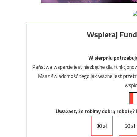
Wspieraj Fund
W sierpniu potrzebu
Państwa wsparcie jest niezbędne dla funkcjonow
Masz świadomość tego jak ważne jest przetrw
wspie
Uważasz, że robimy dobrą robotę? Ni
30 zł
50 zł