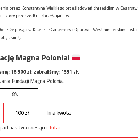
enia przez Konstantyna Wielkiego prześladowań chrześcijan w Cesarstw
, który przeszedł na chrześcijaństwo.
łosił, że posągi w Katedrze Canterbury i Opactwie Westminsterskim zosta
łoby usunąć.
ację Magna Polonia!
jemy:
16 500
zł, zebraliśmy:
1351
zł.
ania Fundacji Magna Polonia.
8%
100 zł
Inna kwota
parł nas tym miesiącu:
Tutaj