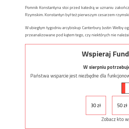
Pomnik Konstantyna stoi przed katedrą w uznaniu zakończ
Rzymskim. Konstantyn był też pierwszym cesarzem rzymskim
W ubiegłym tygodniu arcybiskup Canterbury Justin Welby og
przeanalizowane pod kątem tego, czy niektórych nie należa
Wspieraj Fund
W sierpniu potrzebu
Państwa wsparcie jest niezbędne dla funkcjonow
30 zł
50 zł
Zobacz kto w