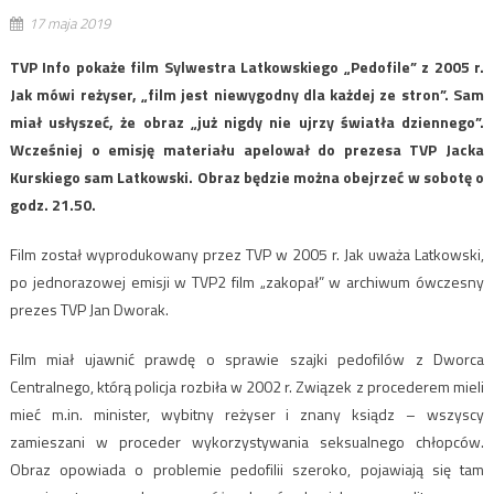
17 maja 2019
TVP Info pokaże film Sylwestra Latkowskiego „Pedofile” z 2005 r.
Jak mówi reżyser, „film jest niewygodny dla każdej ze stron”. Sam
miał usłyszeć, że obraz „już nigdy nie ujrzy światła dziennego”.
Wcześniej o emisję materiału apelował do prezesa TVP Jacka
Kurskiego sam Latkowski. Obraz będzie można obejrzeć w sobotę o
godz. 21.50.
Film został wyprodukowany przez TVP w 2005 r. Jak uważa Latkowski,
po jednorazowej emisji w TVP2 film „zakopał” w archiwum ówczesny
prezes TVP Jan Dworak.
Film miał ujawnić prawdę o sprawie szajki pedofilów z Dworca
Centralnego, którą policja rozbiła w 2002 r. Związek z procederem mieli
mieć m.in. minister, wybitny reżyser i znany ksiądz – wszyscy
zamieszani w proceder wykorzystywania seksualnego chłopców.
Obraz opowiada o problemie pedofilii szeroko, pojawiają się tam