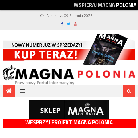
W
S
P
I
E
R
A
J
M
A
G
N
A
P
O
L
O
N
I
A
Niedziela, 09 Sierpnia 2026
WESPRZYJ PROJEKT MAGNA POLONIA