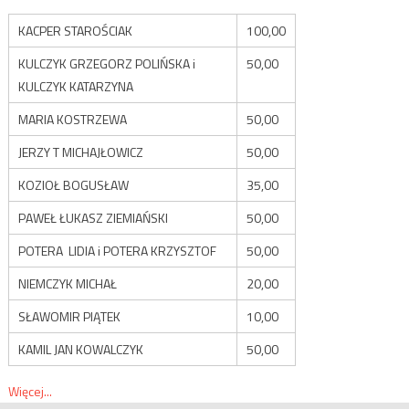
KACPER STAROŚCIAK
100,00
KULCZYK GRZEGORZ POLIŃSKA i
50,00
KULCZYK KATARZYNA
MARIA KOSTRZEWA
50,00
JERZY T MICHAJŁOWICZ
50,00
KOZIOŁ BOGUSŁAW
35,00
PAWEŁ ŁUKASZ ZIEMIAŃSKI
50,00
POTERA LIDIA i POTERA KRZYSZTOF
50,00
NIEMCZYK MICHAŁ
20,00
SŁAWOMIR PIĄTEK
10,00
KAMIL JAN KOWALCZYK
50,00
Więcej...