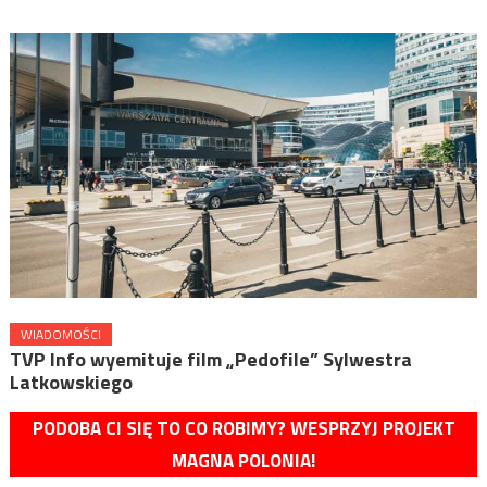
WIADOMOŚCI
TVP Info wyemituje film „Pedofile” Sylwestra
Latkowskiego
PODOBA CI SIĘ TO CO ROBIMY? WESPRZYJ PROJEKT
MAGNA POLONIA!