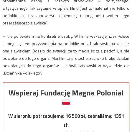
prominentne osoby z różnych środowisk – politycznego,
artystycznego. Jak czytamy w opisie filmu, jest to materiał nie tylko o
pedofilii, ale też „opowieść o niemocy i obojętności wobec tego
przerażającego zjawiska”.
– Nie polowałem na konkretne osoby. W filmie wskazuję, iż w Polsce
istnieje system przyzwolenia na pedofilię oraz brak systemu walki z
tym zjawiskiem. Doszło do sytuacji, że to media ścigają pedofilii, a nie
powołane do tego organa. Mój film to protest przeciwko braku działań
powołanych do tego organów – mówił Latkowski w wywiadzie dla
„Dziennika Polskiego”.
Wspieraj Fundację Magna Polonia!
W sierpniu potrzebujemy:
16 500
zł, zebraliśmy:
1351
zł.