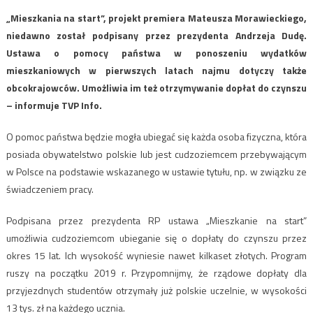
„Mieszkania na start”, projekt premiera Mateusza Morawieckiego,
niedawno został podpisany przez prezydenta Andrzeja Dudę.
Ustawa o pomocy państwa w ponoszeniu wydatków
mieszkaniowych w pierwszych latach najmu dotyczy także
obcokrajowców. Umożliwia im też otrzymywanie dopłat do czynszu
– informuje TVP Info.
O pomoc państwa będzie mogła ubiegać się każda osoba fizyczna, która
posiada obywatelstwo polskie lub jest cudzoziemcem przebywającym
w Polsce na podstawie wskazanego w ustawie tytułu, np. w związku ze
świadczeniem pracy.
Podpisana przez prezydenta RP ustawa „Mieszkanie na start”
umożliwia cudzoziemcom ubieganie się o dopłaty do czynszu przez
okres 15 lat. Ich wysokość wyniesie nawet kilkaset złotych. Program
ruszy na początku 2019 r. Przypomnijmy, że rządowe dopłaty dla
przyjezdnych studentów otrzymały już polskie uczelnie, w wysokości
13 tys. zł na każdego ucznia.