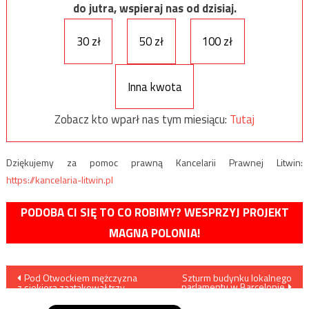
do jutra, wspieraj nas od dzisiaj.
30 zł
50 zł
100 zł
Inna kwota
Zobacz kto wparł nas tym miesiącu:
Tutaj
Dziękujemy za pomoc prawną Kancelarii Prawnej Litwin:
https://kancelaria-litwin.pl
PODOBA CI SIĘ TO CO ROBIMY? WESPRZYJ PROJEKT
MAGNA POLONIA!
Nawigacja
Pod Otwockiem mężczyzna
Szturm budynku lokalnego
parlamentu w Barcelonie
z siekierą zaatakował trzy
wpisu
osoby