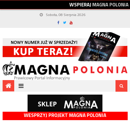
W
S
P
I
E
R
A
J
M
A
G
N
A
P
O
L
O
N
I
A
Sobota, 08 Sierpnia 2026
WESPRZYJ PROJEKT MAGNA POLONIA