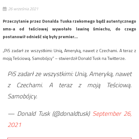
26 września 2021
Przeczytanie przez Donalda Tuska rzekomego bądź autentycznego
sms-a od teściowej wywołało lawinę śmiechu, do czego
postanowił odnieść się były premier…
„PiS zadarł ze wszystkimi: Unią, Ameryką, nawet z Czechami. A teraz z
moją Teściową. Samobójcy” – stwierdził Donald Tusk na Twitterze.
PiS zadarł ze wszystkimi: Unią, Ameryką, nawet
z Czechami. A teraz z moją Teściową.
Samobójcy.
— Donald Tusk (@donaldtusk)
September 26,
2021