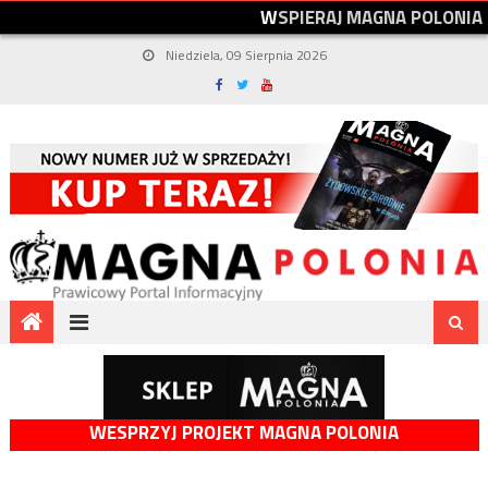
W
S
P
I
E
R
A
J
M
A
G
N
A
P
O
L
O
N
I
A
Niedziela, 09 Sierpnia 2026
WESPRZYJ PROJEKT MAGNA POLONIA