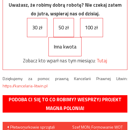
Uważasz, że robimy dobrą robotę? Nie czekaj zatem
do jutra, wspieraj nas od dzisiaj.
30 zł
50 zł
100 zł
Inna kwota
Zobacz kto wparł nas tym miesiącu:
Tutaj
Dziękujemy za pomoc prawną Kancelarii Prawnej Litwin:
https://kancelaria-litwin.pl
PODOBA CI SIĘ TO CO ROBIMY? WESPRZYJ PROJEKT
MAGNA POLONIA!
Nawigacja
Płetwonurkowie sprzątali
Szef MON: Formowanie WOT