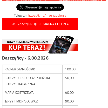
przebiega bardzo sprawnie
Biebrzę. Czego tam nie było…
wpisu
Telegram
https://t.me/magnapolonia
WESPRZYJ PROJEKT MAGNA POLONIA
Darczyńcy - 6.08.2026
KACPER STAROŚCIAK
100,00
KULCZYK GRZEGORZ POLIŃSKA i
50,00
KULCZYK KATARZYNA
MARIA KOSTRZEWA
50,00
JERZY T MICHAJŁOWICZ
50,00