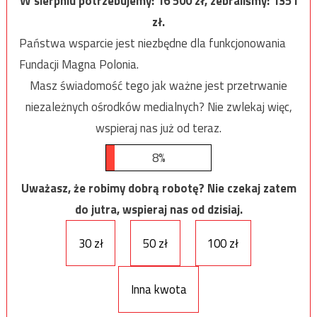
W sierpniu potrzebujemy:
16 500
zł, zebraliśmy:
1351
zł.
Państwa wsparcie jest niezbędne dla funkcjonowania
Fundacji Magna Polonia.
Masz świadomość tego jak ważne jest przetrwanie
niezależnych ośrodków medialnych? Nie zwlekaj więc,
wspieraj nas już od teraz.
8%
Uważasz, że robimy dobrą robotę? Nie czekaj zatem
do jutra, wspieraj nas od dzisiaj.
30 zł
50 zł
100 zł
Inna kwota