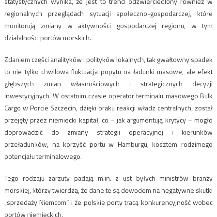
statystycznych wynika, że jest to trend odzwierciedlony również w
regionalnych przeglądach sytuacji społeczno-gospodarczej, które
monitorują zmiany w aktywności gospodarczej regionu, w tym
działalności portów morskich.
Zdaniem części analityków i polityków lokalnych, tak gwałtowny spadek
to nie tylko chwilowa fluktuacja popytu na ładunki masowe, ale efekt
głębszych zmian własnościowych i strategicznych decyzji
inwestycyjnych. W ostatnim czasie operator terminalu masowego Bulk
Cargo w Porcie Szczecin, dzięki braku reakcji władz centralnych, został
przejęty przez niemiecki kapitał, co – jak argumentują krytycy – mogło
doprowadzić do zmiany strategii operacyjnej i kierunków
przeładunków, na korzyść portu w Hamburgu, kosztem rodzimego
potencjału terminalowego.
Tego rodzaju zarzuty padają m.in. z ust byłych ministrów branży
morskiej, którzy twierdzą, że dane te są dowodem na negatywne skutki
„sprzedaży Niemcom” i że polskie porty tracą konkurencyjność wobec
portów niemieckich.