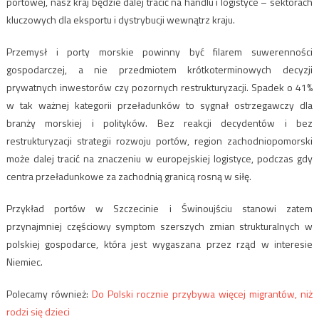
portowej, nasz kraj będzie dalej tracić na handlu i logistyce – sektorach
kluczowych dla eksportu i dystrybucji wewnątrz kraju.
Przemysł i porty morskie powinny być filarem suwerenności
gospodarczej, a nie przedmiotem krótkoterminowych decyzji
prywatnych inwestorów czy pozornych restrukturyzacji. Spadek o 41%
w tak ważnej kategorii przeładunków to sygnał ostrzegawczy dla
branży morskiej i polityków. Bez reakcji decydentów i bez
restrukturyzacji strategii rozwoju portów, region zachodniopomorski
może dalej tracić na znaczeniu w europejskiej logistyce, podczas gdy
centra przeładunkowe za zachodnią granicą rosną w siłę.
Przykład portów w Szczecinie i Świnoujściu stanowi zatem
przynajmniej częściowy symptom szerszych zmian strukturalnych w
polskiej gospodarce, która jest wygaszana przez rząd w interesie
Niemiec.
Polecamy również:
Do Polski rocznie przybywa więcej migrantów, niż
rodzi się dzieci