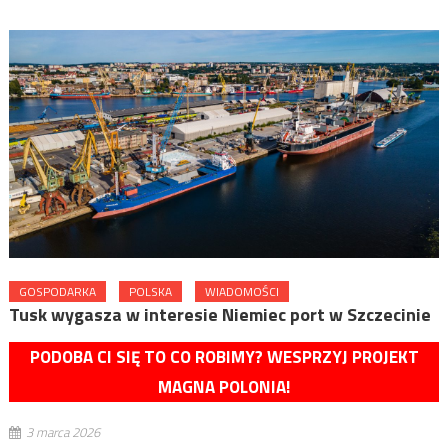
GOSPODARKA
POLSKA
WIADOMOŚCI
Tusk wygasza w interesie Niemiec port w Szczecinie
PODOBA CI SIĘ TO CO ROBIMY? WESPRZYJ PROJEKT
MAGNA POLONIA!
3 marca 2026