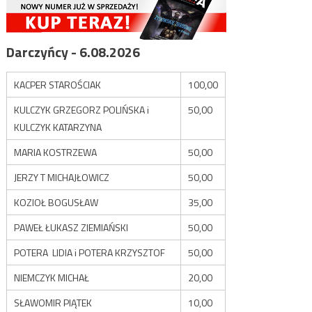
Darczyńcy - 6.08.2026
KACPER STAROŚCIAK
100,00
KULCZYK GRZEGORZ POLIŃSKA i
50,00
KULCZYK KATARZYNA
MARIA KOSTRZEWA
50,00
JERZY T MICHAJŁOWICZ
50,00
KOZIOŁ BOGUSŁAW
35,00
PAWEŁ ŁUKASZ ZIEMIAŃSKI
50,00
POTERA LIDIA i POTERA KRZYSZTOF
50,00
NIEMCZYK MICHAŁ
20,00
SŁAWOMIR PIĄTEK
10,00