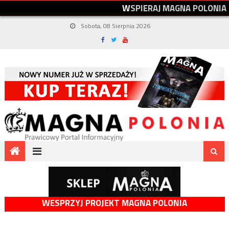
W
S
P
I
E
R
A
J
M
A
G
N
A
P
O
L
O
N
I
A
Sobota, 08 Sierpnia 2026
WESPRZYJ PROJEKT MAGNA POLONIA