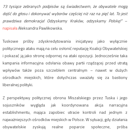
73 tysiące zebranych podpisów są świadectwem, że obywatele mogą
dojść do głosu i dokonywać wyborów częściej niż raz na pięć lat. To jest
prawdziwa demokracja! Odzyskamy Kraków, odzyskamy Polskę!”
–
napisała
Aleksandra Pawlikowska.
Tuskowe próby zdyskredytowania inicjatywy jako wyłącznie
politycznego ataku mają na celu osłonić reputację Koalicji Obywatelskiej
i pokazać ją jako stronę odpornej na ataki opozycji. Jednocześnie taka
kampania informacyjna odsłania obawy partii rządzącej przed utratą
wpływów także poza szczeblem centralnym – nawet w dużych
ośrodkach miejskich, które dotychczas uważały się za bastiony
liberalnej polityki.
Z perspektywy politycznej obrona Miszalskiego przez Tuska i jego
sojuszników wygląda jak koordynowana akcja narracyjna
establishmentu, mająca zapobiec utracie kontroli nad jednym z
najważniejszych ośrodków miejskich w Polsce. W sytuacji, gdy działania
obywatelskie zyskują realne poparcie społeczne, próba