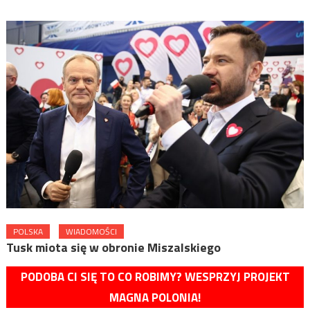
POLSKA
WIADOMOŚCI
Tusk miota się w obronie Miszalskiego
PODOBA CI SIĘ TO CO ROBIMY? WESPRZYJ PROJEKT
MAGNA POLONIA!