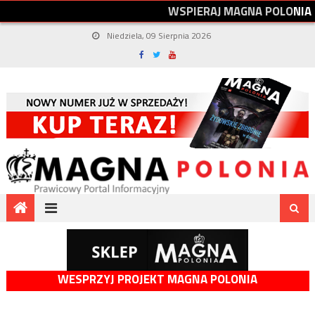
W
S
P
I
E
R
A
J
M
A
G
N
A
P
O
L
O
N
I
A
Niedziela, 09 Sierpnia 2026
WESPRZYJ PROJEKT MAGNA POLONIA