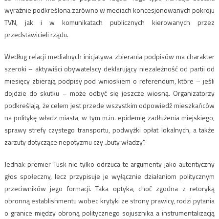
wyraźnie podkreślona zarówno w mediach koncesjonowanych pokroju
TVN, jak i w komunikatach publicznych kierowanych przez
przedstawicieli rządu.
Według relacji medialnych inicjatywa zbierania podpisów ma charakter
szeroki – aktywiści obywatelscy deklarujący niezależność od partii od
miesięcy zbierają podpisy pod wnioskiem o referendum, które – jeśli
dojdzie do skutku – może odbyć się jeszcze wiosną. Organizatorzy
podkreślają, że celem jest przede wszystkim odpowiedź mieszkańców
na politykę władz miasta, w tym m.in. epidemię zadłużenia miejskiego,
sprawy strefy czystego transportu, podwyżki opłat lokalnych, a także
zarzuty dotyczące nepotyzmu czy „buty władzy”.
Jednak premier Tusk nie tylko odrzuca te argumenty jako autentyczny
głos społeczny, lecz przypisuje je wyłącznie działaniom politycznym
przeciwników jego formacji. Taka optyka, choć zgodna z retoryką
obronną establishmentu wobec krytyki ze strony prawicy, rodzi pytania
o granice między obroną politycznego sojusznika a instrumentalizacją