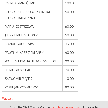
KACPER STAROŚCIAK
100,00
KULCZYK GRZEGORZ POLIŃSKA i
50,00
KULCZYK KATARZYNA
MARIA KOSTRZEWA
50,00
JERZY T MICHAJŁOWICZ
50,00
KOZIOŁ BOGUSŁAW
35,00
PAWEŁ ŁUKASZ ZIEMIAŃSKI
50,00
POTERA LIDIA i POTERA KRZYSZTOF
50,00
NIEMCZYK MICHAŁ
20,00
SŁAWOMIR PIĄTEK
10,00
KAMIL JAN KOWALCZYK
50,00
Więcej...
(c) 2016-2023 Magna Polonia
|
Polityka prywatności
|
Editorial by