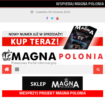
W
S
P
I
E
R
A
J
M
A
G
N
A
P
O
L
O
N
I
A
Czwartek, 06 Sierpnia 2026
WESPRZYJ PROJEKT MAGNA POLONIA