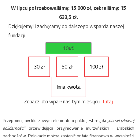
W lipcu potrzebowaliśmy:
15 000
zł, zebraliśmy:
15
633,5
zł.
Dziękujemy! i zachęcamy do dalszego wsparcia naszej
fundacji.
104%
30 zł
50 zł
100 zł
Inna kwota
Zobacz kto wparł nas tym miesiącu:
Tutaj
Przypomnijmy: kluczowym elementem paktu jest reguła
„obowiązkowej
solidarności”
przewidująca przyjmowanie murzyńskich i arabskich
nachodźców. Relokację można zastąpić opłatą finansową w wysokości