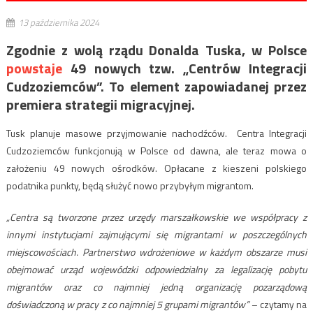
13 października 2024
Zgodnie z wolą rządu Donalda Tuska, w Polsce
powstaje
49 nowych tzw. „Centrów Integracji
Cudzoziemców”. To ele
ment zapowiadanej przez
premiera strategii migracyjnej.
Tusk planuje masowe przyjmowanie nachodźców. Centra Integracji
Cudzoziemców funkcjonują w Polsce od dawna, ale teraz mowa o
założeniu 49 nowych ośrodków. Opłacane z kieszeni polskiego
podatnika punkty, będą służyć nowo przybyłym migrantom.
„Centra są tworzone przez urzędy marszałkowskie we współpracy z
innymi instytucjami zajmującymi się migrantami w poszczególnych
miejscowościach. Partnerstwo wdrożeniowe w każdym obszarze musi
obejmować urząd wojewódzki odpowiedzialny za legalizację pobytu
migrantów oraz co najmniej jedną organizację pozarządową
doświadczoną w pracy z co najmniej 5 grupami migrantów”
– czytamy na