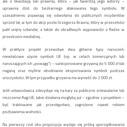
ale o likwidację luki prawnej, która – jak twierdzą jego autorzy –
uprawnia dziś do bezkarnego atakowania tego symbolu. W
uzasadnieniu pojawiają się odwołania do publicznych incydentów
sprzed lat, w tym do akcji posła Grzegorza Brauna, który w przeszłości
palił unijny sztandar, a także do obraźliwych wypowiedzi o fladze w
przestrzeni medialnej.
W praktyce projekt przewiduje dwa główne typy naruszeń:
niewłaściwe użycie symboli UE (np. w celach komercyjnych lub
naruszających ich „powagę”) – sankcjonowane grzywną do 5 000 zł lub
naganą oraz myślne utrudnianie eksponowania symboli podczas
uroczystości. W tym przypadku grzywna ma wynieść do 2 000 zł.
Jeśli ustawodawca zdecyduje się na kary za publiczne znieważenie lub
niszczenie flagi UE, takie działania mogłyby już – zgodnie z projektem –
być traktowane jak przestępstwo, zagrożone nawet rokiem
pozbawienia wolności.
Na pierwszy rzut oka propozycja wydaje się próbą uporządkowania