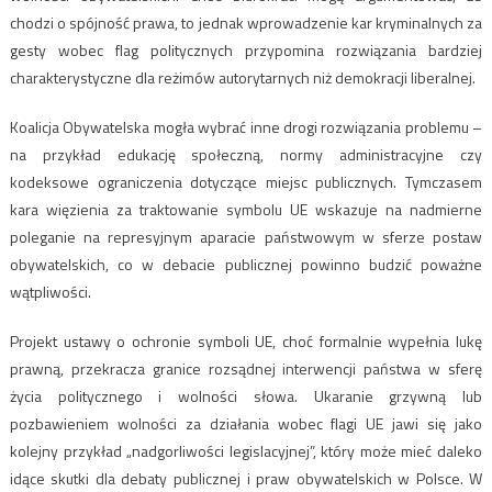
chodzi o spójność prawa, to jednak wprowadzenie kar kryminalnych za
gesty wobec flag politycznych przypomina rozwiązania bardziej
charakterystyczne dla reżimów autorytarnych niż demokracji liberalnej.
Koalicja Obywatelska mogła wybrać inne drogi rozwiązania problemu –
na przykład edukację społeczną, normy administracyjne czy
kodeksowe ograniczenia dotyczące miejsc publicznych. Tymczasem
kara więzienia za traktowanie symbolu UE wskazuje na nadmierne
poleganie na represyjnym aparacie państwowym w sferze postaw
obywatelskich, co w debacie publicznej powinno budzić poważne
wątpliwości.
Projekt ustawy o ochronie symboli UE, choć formalnie wypełnia lukę
prawną, przekracza granice rozsądnej interwencji państwa w sferę
życia politycznego i wolności słowa. Ukaranie grzywną lub
pozbawieniem wolności za działania wobec flagi UE jawi się jako
kolejny przykład „nadgorliwości legislacyjnej”, który może mieć daleko
idące skutki dla debaty publicznej i praw obywatelskich w Polsce. W