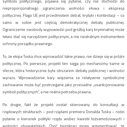
symbolu politycznego, pojawia się pytanie, czy nie dochodzi do
nieproporcjonalnego ograniczenia wolności słowa i ekspresji
politycznej. Flaga UE jest przedmiotem debat, krytyki i kontestacji – co
samo w sobie jest częścią demokratycznej debaty publicznej.
Ograniczenie swobody wypowiedzi pod groźbą kary kryminalnej może
łatwo stać się narzędziem politycznym, a nie neutralnym instrumentem
ochrony porządku prawnego.
To, że ekipa Tuska chce wprowadzić takie prawo, nie dzieje się w próżni
politycznej. Po pierwsze, projekt ten sięga po mechanizmy karne w
sferze, która historycznie była obszarem debaty publicznej i wolności
wyrazu. Wprowadzenie kary więzienia za relatywnie symboliczne
zachowanie może być postrzegane jako przesadne „usankcjonowanie
symboli politycznych”, a nie realna potrzeba prawna.
Po drugie, fakt że projekt został skierowany do konsultacji w
rządowych strukturach – pod rządami premiera Donalda Tuska – rodzi
pytanie o kierunek polityki rządu wobec kwestii tożsamościowych i
wolności obywatelskich. Choć biurokraci mogą argumentować, że