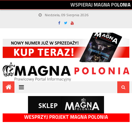
W
S
P
I
E
R
A
J
M
A
G
N
A
P
O
L
O
N
I
A
Niedziela, 09 Sierpnia 2026
WESPRZYJ PROJEKT MAGNA POLONIA