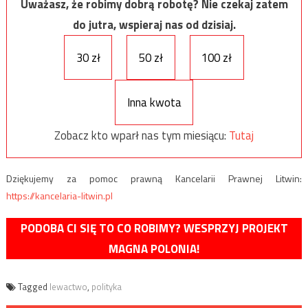
Uważasz, że robimy dobrą robotę? Nie czekaj zatem
do jutra, wspieraj nas od dzisiaj.
30 zł
50 zł
100 zł
Inna kwota
Zobacz kto wparł nas tym miesiącu:
Tutaj
Dziękujemy za pomoc prawną Kancelarii Prawnej Litwin:
https://kancelaria-litwin.pl
PODOBA CI SIĘ TO CO ROBIMY? WESPRZYJ PROJEKT
MAGNA POLONIA!
Tagged
lewactwo
,
polityka