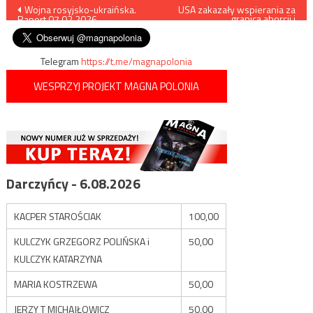
Nawigacja
Wojna rosyjsko-ukraińska.
USA zakazały wspierania za
granicą aborcji i
Raport 07.02.2026
neołysenkizmu
wpisu
Telegram
https://t.me/magnapolonia
WESPRZYJ PROJEKT MAGNA POLONIA
Darczyńcy - 6.08.2026
KACPER STAROŚCIAK
100,00
KULCZYK GRZEGORZ POLIŃSKA i
50,00
KULCZYK KATARZYNA
MARIA KOSTRZEWA
50,00
JERZY T MICHAJŁOWICZ
50,00