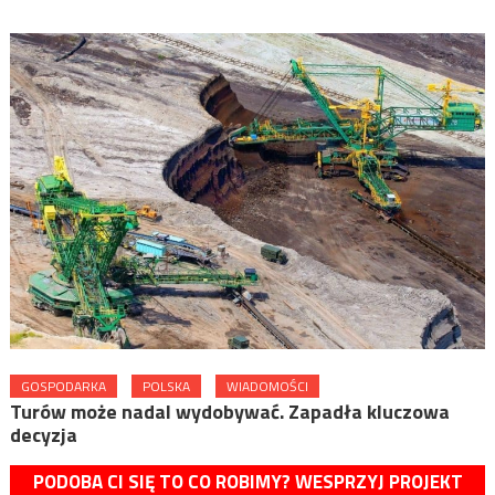
GOSPODARKA
POLSKA
WIADOMOŚCI
Turów może nadal wydobywać. Zapadła kluczowa
decyzja
PODOBA CI SIĘ TO CO ROBIMY? WESPRZYJ PROJEKT