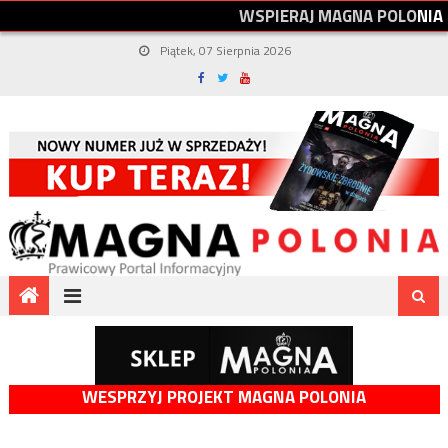
W
S
P
I
E
R
A
J
M
A
G
N
A
P
O
L
O
N
I
A
Piątek, 07 Sierpnia 2026
WESPRZYJ PROJEKT MAGNA POLONIA