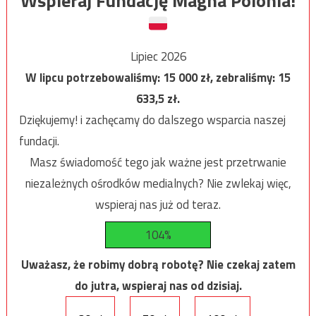
Wspieraj Fundację Magna Polonia!
Lipiec 2026
W lipcu potrzebowaliśmy:
15 000
zł, zebraliśmy:
15
633,5
zł.
Dziękujemy! i zachęcamy do dalszego wsparcia naszej
fundacji.
Masz świadomość tego jak ważne jest przetrwanie
niezależnych ośrodków medialnych? Nie zwlekaj więc,
wspieraj nas już od teraz.
104%
Uważasz, że robimy dobrą robotę? Nie czekaj zatem
do jutra, wspieraj nas od dzisiaj.