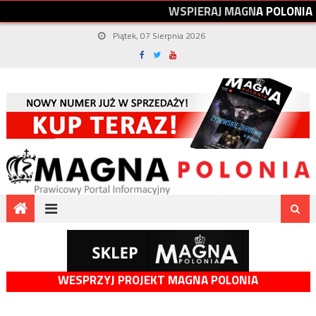
W
S
P
I
E
R
A
J
M
A
G
N
A
P
O
L
O
N
I
A
Piątek, 07 Sierpnia 2026
WESPRZYJ PROJEKT MAGNA POLONIA