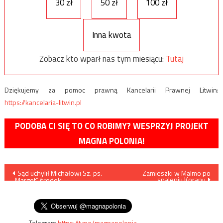
30 zł
50 zł
100 zł
Inna kwota
Zobacz kto wparł nas tym miesiącu:
Tutaj
Dziękujemy za pomoc prawną Kancelarii Prawnej Litwin:
https://kancelaria-litwin.pl
PODOBA CI SIĘ TO CO ROBIMY? WESPRZYJ PROJEKT
MAGNA POLONIA!
Nawigacja
Sąd uchylił Michałowi Sz. ps.
Zamieszki w Malmö po
spaleniu Koranu
„Margot” środek
wpisu
zapobiegawczy w postaci
tymczasowego aresztowania
Telegram
https://t.me/magnapolonia