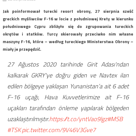
Jak poinformował turecki resort obrony, 27 sierpnia sześć
greckich myśliwców F-16 w locie z południowej Krety w kierunku
południowego Cypru zbliżyło się do zgrupowania tureckich
okrętów i statków. Turcy skierowały przeciwko nim własne
maszyny F-16, które – według tureckiego Ministerstwa Obrony –
miały je przepędzić.
27 Ağustos 2020 tarihinde Girit Adası'ndan
kalkarak GKRY'ye doğru giden ve Navtex ilan
edilen bölgeye yaklaşan Yunanistan’a ait 6 adet
F-16 uçağı, Hava Kuvvetlerimize ait F-16
uçakları tarafından önleme yapılarak bölgeden
uzaklaştırılmıştır.
https://t.co/yntVao9lgz
#MSB
#TSK
pic.twitter.com/9V46V3Gve7