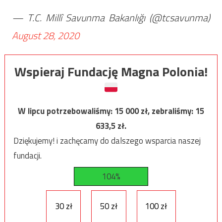
— T.C. Millî Savunma Bakanlığı (@tcsavunma)
August 28, 2020
Wspieraj Fundację Magna Polonia!
W lipcu potrzebowaliśmy:
15 000
zł, zebraliśmy:
15
633,5
zł.
Dziękujemy! i zachęcamy do dalszego wsparcia naszej
fundacji.
104%
30 zł
50 zł
100 zł