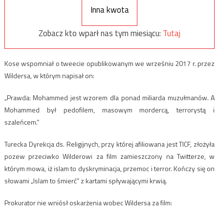
Inna kwota
Zobacz kto wparł nas tym miesiącu:
Tutaj
Kose wspomniał o tweecie opublikowanym we wrześniu 2017 r. przez
Wildersa, w którym napisał on:
„Prawda: Mohammed jest wzorem dla ponad miliarda muzułmanów. A
Mohammed był pedofilem, masowym mordercą, terrorystą i
szaleńcem.”
Turecka Dyrekcja ds. Religijnych, przy której afiliowana jest TICF, złożyła
pozew przeciwko Wilderowi za film zamieszczony na Twitterze, w
którym mowa, iż islam to dyskryminacja, przemoc i terror. Kończy się on
słowami „Islam to śmierć” z kartami spływającymi krwią.
Prokurator nie wniósł oskarżenia wobec Wildersa za film: