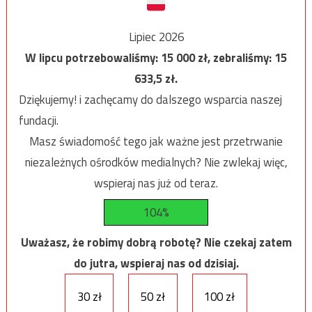
Lipiec 2026
W lipcu potrzebowaliśmy:
15 000
zł, zebraliśmy:
15
633,5
zł.
Dziękujemy! i zachęcamy do dalszego wsparcia naszej
fundacji.
Masz świadomość tego jak ważne jest przetrwanie
niezależnych ośrodków medialnych? Nie zwlekaj więc,
wspieraj nas już od teraz.
104%
Uważasz, że robimy dobrą robotę? Nie czekaj zatem
do jutra, wspieraj nas od dzisiaj.
30 zł
50 zł
100 zł