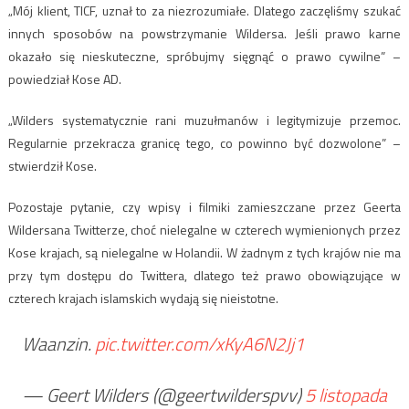
„Mój klient, TICF, uznał to za niezrozumiałe. Dlatego zaczęliśmy szukać
innych sposobów na powstrzymanie Wildersa. Jeśli prawo karne
okazało się nieskuteczne, spróbujmy sięgnąć o prawo cywilne” –
powiedział Kose AD.
„Wilders systematycznie rani muzułmanów i legitymizuje przemoc.
Regularnie przekracza granicę tego, co powinno być dozwolone” –
stwierdził Kose.
Pozostaje pytanie, czy wpisy i filmiki zamieszczane przez Geerta
Wildersana Twitterze, choć nielegalne w czterech wymienionych przez
Kose krajach, są nielegalne w Holandii. W żadnym z tych krajów nie ma
przy tym dostępu do Twittera, dlatego też prawo obowiązujące w
czterech krajach islamskich wydają się nieistotne.
Waanzin.
pic.twitter.com/xKyA6N2Jj1
— Geert Wilders (@geertwilderspvv)
5 listopada