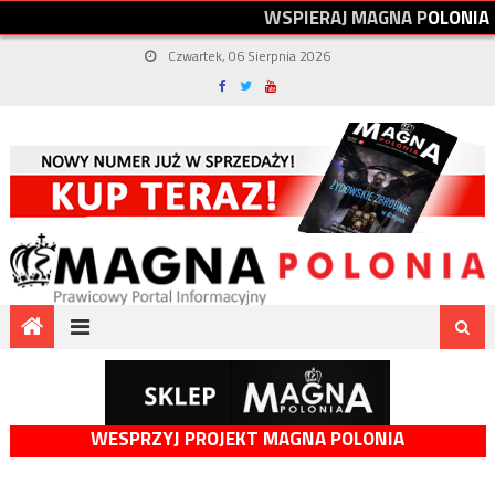
W
S
P
I
E
R
A
J
M
A
G
N
A
P
O
L
O
N
I
A
Czwartek, 06 Sierpnia 2026
WESPRZYJ PROJEKT MAGNA POLONIA