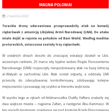
MAGNA POLONIA!
2 kwietnia 2020
Tureckie drony uderzeniowe przeprowadziły atak na konwój
ciężarówek z amunicją Libijskiej Armii Narodowej (LNA). Do ataku
miało dojść w rejonie na południe od Bani Walid. Według mediów
protureckich, zniszczone zostały trzy ciężarówki.
W ostatnich dniach doszło do znaczącej eskalacji działań w Libii.
wczesnym rankiem, 25 marca siły lojalne wobec Rządu Porozumienia
Narodowego (GNA) rozpoczęły niespodziewany atak na bazę lotniczą
al-Watyah w zachodniej Libii. Atak został odparty, a oddziały LNA
przeszły do zdecydowanej kontrofensywy, zdobywając kolejne
miejscowości i posuwając się szybko w kierunku wybrzeża.
W wyniku tego w rękach sił feldmarszałka Chalify Haftara znalazły się
dwa większe miasta – najpierw Zaltan, a następnie Abu-Kammasz. W
ten sposób terytorium znajdujące się pod kontrolą Rządu Porozumienia