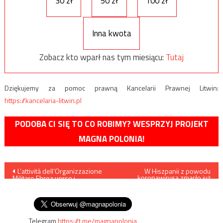
30 zł
50 zł
100 zł
Inna kwota
Zobacz kto wparł nas tym miesiącu:
Tutaj
Dziękujemy za pomoc prawną Kancelarii Prawnej Litwin:
https://kancelaria-litwin.pl
PODOBA CI SIĘ TO CO ROBIMY? WESPRZYJ PROJEKT
MAGNA POLONIA!
Nawigacja
L’attività dell’Organizzazione
W Hiszpanii z powodu
koronawirusa zmarło już
Militare Ebrea verso i
ponad 10 tysięcy osób
wpisu
collaboranti nel Getto di
Varsavia
Telegram
https://t.me/magnapolonia