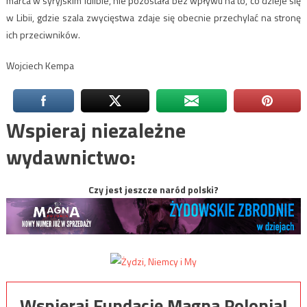
marca w syryjskim Idlibie, nie pozostała bez wpływu na to, co dzieje się
w Libii, gdzie szala zwycięstwa zdaje się obecnie przechylać na stronę
ich przeciwników.
Wojciech Kempa
Wspieraj niezależne
wydawnictwo:
Czy jest jeszcze naród polski?
Wspieraj Fundację Magna Polonia!