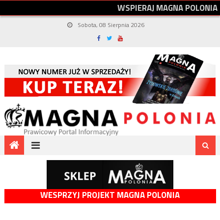
W
S
P
I
E
R
A
J
M
A
G
N
A
P
O
L
O
N
I
A
Sobota, 08 Sierpnia 2026
WESPRZYJ PROJEKT MAGNA POLONIA