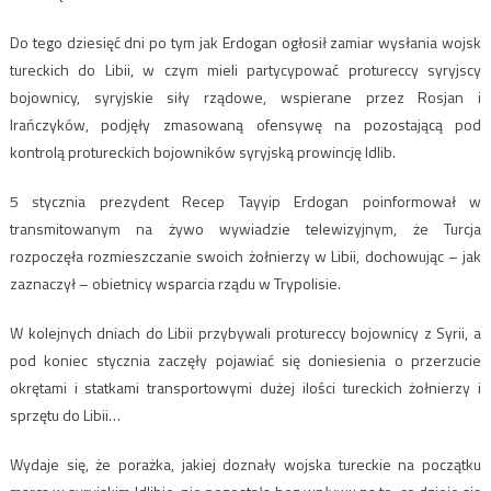
Do tego dziesięć dni po tym jak Erdogan ogłosił zamiar wysłania wojsk
tureckich do Libii, w czym mieli partycypować protureccy syryjscy
bojownicy, syryjskie siły rządowe, wspierane przez Rosjan i
Irańczyków, podjęły zmasowaną ofensywę na pozostającą pod
kontrolą protureckich bojowników syryjską prowincję Idlib.
5 stycznia prezydent Recep Tayyip Erdogan poinformował w
transmitowanym na żywo wywiadzie telewizyjnym, że Turcja
rozpoczęła rozmieszczanie swoich żołnierzy w Libii, dochowując – jak
zaznaczył – obietnicy wsparcia rządu w Trypolisie.
W kolejnych dniach do Libii przybywali protureccy bojownicy z Syrii, a
pod koniec stycznia zaczęły pojawiać się doniesienia o przerzucie
okrętami i statkami transportowymi dużej ilości tureckich żołnierzy i
sprzętu do Libii…
Wydaje się, że porażka, jakiej doznały wojska tureckie na początku