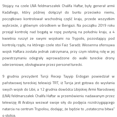
Stojący na czele LNA feldmarszałek Chalifa Haftar, były generał armii
Kadafiego, który później dołączył do buntu przeciwko niemu,
początkowo kontrolował wschodnią część kraju, przede wszystkim
wybrzeże, z głównym ośrodkiem w Bengazi. Na początku 2019 roku
przejął kontrolę nad bogatą w ropę pustynią na południu kraju, a 4
kwietnia ruszył ze swymi wojskami na Trypolis, pozostający pod
kontrolą rządu, na którego czele stoi Faiz Saradż. Wiosenna ofensywa
wojsk Haftara została jednak zatrzymana, przy czym istotną rolę w jej
powstrzymaniu odegrały wprowadzone do walki tureckie drony
uderzeniowe, obsługiwane przez personel turecki.
9 grudnia prezydent Turcji Recep Tayyip Erdogan powiedział w
państwowej tureckiej telewizji TRT, iż Turcja jest gotowa do wysłania
swych wojsk do Libii, a 12 grudnia dowódca Libijskiej Armii Narodowej
(LNA) feldmarszałek Chalifa Haftar w przemówieniu nadawanym przez
telewizję Al Arabiya wezwał swoje siły do podjęcia rozstrzygającego
natarcia na centrum Trypolisu, dodając, że będzie to „ostateczna bitwa”
o stolicę.