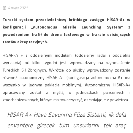
4 maja 2021
Turecki system przeciwlotniczy krótkiego zasięgu HİSAR-A+ w
konfiguracji „Autonomous Missile Launching System” z
powodzeniem trafił do drona testowego w trakcie dzisiejszych
testów akceptacyjnych.
HİSAR-A + z oddzielnymi modułami (oddzielny radar i oddzielna
wyrzutnia) od kilku tygodni jest wprowadzany na wyposażenie
Tureckich Sił Zbrojnych. Wkrótce do służby wprowadzony zostanie
również autonomiczny HİSAR-A+ (konfiguracja autonomiczna-A+ ma
wszystko w jednym pakiecie mobilnym). Autonomiczny HISAR-A+
opracowany został z myślą o jednostkach pancernych i
zmechanizowanych, którym ma towarzyszyć, osłaniając je z powietrza.
HİSAR A+ Hava Savunma Füze Sistemi, ilk defa
envantere girecek tüm unsurlarını tek araç