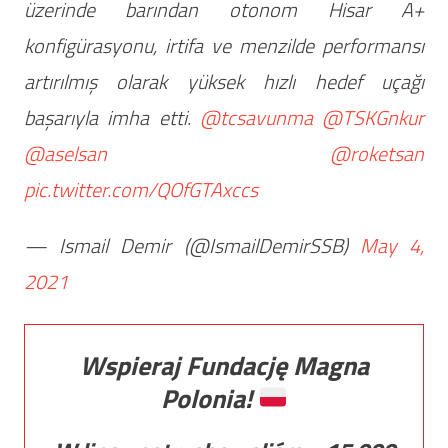
üzerinde barından otonom Hisar A+
konfigürasyonu, irtifa ve menzilde performansı
artırılmış olarak yüksek hızlı hedef uçağı
başarıyla imha etti.
@tcsavunma
@TSKGnkur
@aselsan
@roketsan
pic.twitter.com/QOfGTAxccs
— Ismail Demir (@IsmailDemirSSB)
May 4,
2021
Wspieraj Fundację Magna
Polonia!