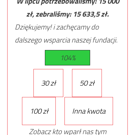
W lipcu potrzebowaliśmy:
15 000
zł, zebraliśmy:
15 633,5
zł.
Dziękujemy! i zachęcamy do
dalszego wsparcia naszej fundacji.
104%
30 zł
50 zł
100 zł
Inna kwota
Zobacz kto wparł nas tym