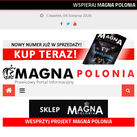
W
S
P
I
E
R
A
J
M
A
G
N
A
P
O
L
O
N
I
A
Czwartek, 06 Sierpnia 2026
WESPRZYJ PROJEKT MAGNA POLONIA