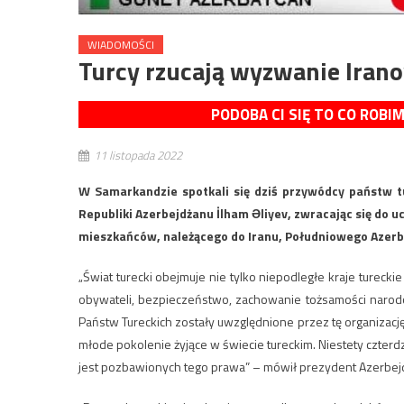
WIADOMOŚCI
Turcy rzucają wyzwanie Iranow
PODOBA CI SIĘ TO CO ROBI
11 listopada 2022
W Samarkandzie spotkali się dziś przywódcy państw t
Republiki Azerbejdżanu İlham Əliyev, zwracając się do 
mieszkańców, należącego do Iranu, Południowego Azerb
„Świat turecki obejmuje nie tylko niepodległe kraje turecki
obywateli, bezpieczeństwo, zachowanie tożsamości narodo
Państw Tureckich zostały uwzględnione przez tę organizacj
młode pokolenie żyjące w świecie tureckim. Niestety czterd
jest pozbawionych tego prawa” – mówił prezydent Azerbej