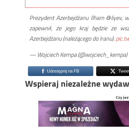
Prezydent Azerbejdżanu İlham Əliyev, wy
zapewnił, że jego kraj będzie ze ws
Azerbejdżanu (należącego do Iranu).
pic.t
— Wojciech Kempa (@wojciech_kempa)
Udostępnij na FB
Twee
Wspieraj niezależne wydaw
Czy jes