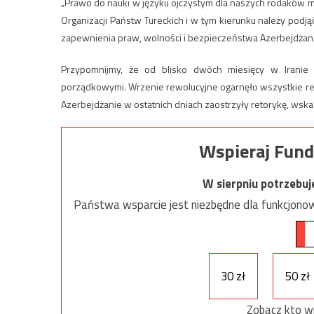
„Prawo do nauki w języku ojczystym dla naszych rodaków m
Organizacji Państw Tureckich i w tym kierunku należy pod
zapewnienia praw, wolności i bezpieczeństwa Azerbejdżano
Przypomnijmy, że od blisko dwóch miesięcy w Iranie m
porządkowymi. Wrzenie rewolucyjne ogarnęło wszystkie regi
Azerbejdżanie w ostatnich dniach zaostrzyły retorykę, wska
Wspieraj Fund
W sierpniu potrzebu
Państwa wsparcie jest niezbędne dla funkcjonow
30 zł
50 zł
Zobacz kto w