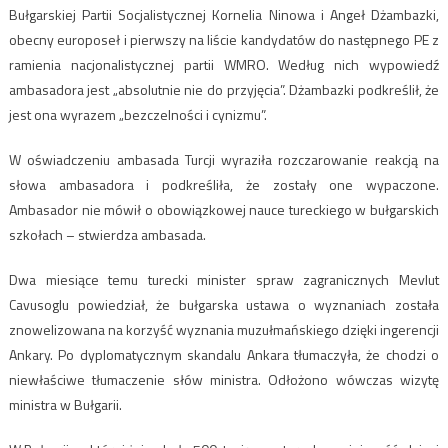
Bułgarskiej Partii Socjalistycznej Kornelia Ninowa i Angeł Dżambazki,
obecny europoseł i pierwszy na liście kandydatów do następnego PE z
ramienia nacjonalistycznej partii WMRO. Według nich wypowiedź
ambasadora jest „absolutnie nie do przyjęcia”. Dżambazki podkreślił, że
jest ona wyrazem „bezczelności i cynizmu”.
W oświadczeniu ambasada Turcji wyraziła rozczarowanie reakcją na
słowa ambasadora i podkreśliła, że zostały one wypaczone.
Ambasador nie mówił o obowiązkowej nauce tureckiego w bułgarskich
szkołach – stwierdza ambasada.
Dwa miesiące temu turecki minister spraw zagranicznych Mevlut
Cavusoglu powiedział, że bułgarska ustawa o wyznaniach została
znowelizowana na korzyść wyznania muzułmańskiego dzięki ingerencji
Ankary. Po dyplomatycznym skandalu Ankara tłumaczyła, że chodzi o
niewłaściwe tłumaczenie słów ministra. Odłożono wówczas wizytę
ministra w Bułgarii.