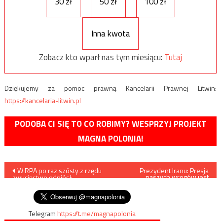
30 zł
50 zł
100 zł
Inna kwota
Zobacz kto wparł nas tym miesiącu:
Tutaj
Dziękujemy za pomoc prawną Kancelarii Prawnej Litwin:
https://kancelaria-litwin.pl
PODOBA CI SIĘ TO CO ROBIMY? WESPRZYJ PROJEKT
MAGNA POLONIA!
Nawigacja
W RPA po raz szósty z rzędu
Prezydent Iranu: Presja
naszych wrogów jest
zwycięstwo odniósł
bezprecedensowa
wpisu
Afrykański Kongres Narodowy
Telegram
https://t.me/magnapolonia