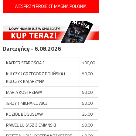
WESPRZYJ PROJEKT MAGNA POLONIA
Darczyńcy - 6.08.2026
KACPER STAROŚCIAK
100,00
KULCZYK GRZEGORZ POLIŃSKA i
50,00
KULCZYK KATARZYNA
MARIA KOSTRZEWA
50,00
JERZY T MICHAJŁOWICZ
50,00
KOZIOŁ BOGUSŁAW
35,00
PAWEŁ ŁUKASZ ZIEMIAŃSKI
50,00
POTERA LIDIA i POTERA KRZYSZTOF
50,00