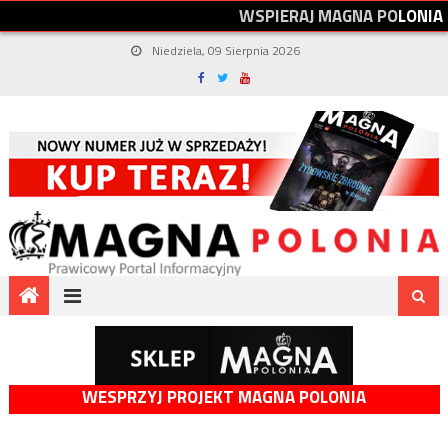
W
S
P
I
E
R
A
J
M
A
G
N
A
P
O
L
O
N
I
A
Niedziela, 09 Sierpnia 2026
WESPRZYJ PROJEKT MAGNA POLONIA