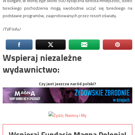
W Bułgarii, w której żyje około 500-tysięczna turecka mniejszość, dzieci
tureckiego pochodzenia mogą swobodnie uczyć się tureckiego na
podstawie programów, zaaprobowanych przez resort oświaty.
/TVP Info/
Wspieraj niezależne
wydawnictwo:
Czy jest jeszcze naród polski?
Wspieraj Fundację Magna Polonia!