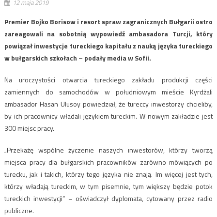
12 maja 2019
Premier Bojko Borisow i resort spraw zagranicznych Bułgarii ostro
zareagowali na sobotnią wypowiedź ambasadora Turcji, który
powiązał inwestycje tureckiego kapitału z nauką języka tureckiego
w bułgarskich szkołach – podały media w Sofii.
Na uroczystości otwarcia tureckiego zakładu produkcji części
zamiennych do samochodów w południowym mieście Kyrdżali
ambasador Hasan Ulusoy powiedział, że tureccy inwestorzy chcieliby,
by ich pracownicy władali językiem tureckim. W nowym zakładzie jest
300 miejsc pracy.
„Przekażę wspólne życzenie naszych inwestorów, którzy tworzą
miejsca pracy dla bułgarskich pracowników zarówno mówiących po
turecku, jak i takich, którzy tego języka nie znają. Im więcej jest tych,
którzy władają tureckim, w tym pisemnie, tym większy będzie potok
tureckich inwestycji” – oświadczył dyplomata, cytowany przez radio
publiczne.