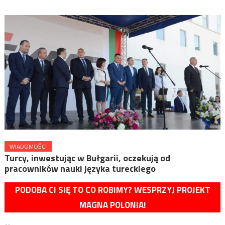
WIADOMOŚCI
Turcy, inwestując w Bułgarii, oczekują od
pracowników nauki języka tureckiego
PODOBA CI SIĘ TO CO ROBIMY? WESPRZYJ PROJEKT
MAGNA POLONIA!