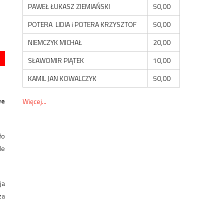
PAWEŁ ŁUKASZ ZIEMIAŃSKI
50,00
POTERA LIDIA i POTERA KRZYSZTOF
50,00
NIEMCZYK MICHAŁ
20,00
SŁAWOMIR PIĄTEK
10,00
KAMIL JAN KOWALCZYK
50,00
we
Więcej...
ło
le
ja
za