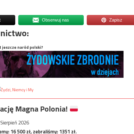
t
Obserwuj nas
Zapisz
nictwo:
t jeszcze naród polski?
ację Magna Polonia!
Sierpień 2026
jemy:
16 500
zł, zebraliśmy:
1351
zł.