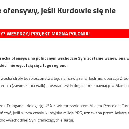
ofensywy, jeśli Kurdowie się nie
MY? WESPRZYJ PROJEKT MAGNA POLONIA!
turecka ofensywa na północnym wschodzie Syrii zostanie wznowiona 
kich nie wycofają się z tego regionu.
westia strefy bezpieczeństwa będzie rozwiązana. Jeśli nie, operacja Źród
 termin (zawieszenia walk) – oświadczył Erdogan, przemawiając w Stambu
ez Erdogana i delegację USA z wiceprezydentem Mikiem Pence’em Turc
kończyć, jeśli w tym czasie kurdyjska milicja YPG, uznawana przez Ankarę 
no–wschodniej Syrii graniczących z Turcją.