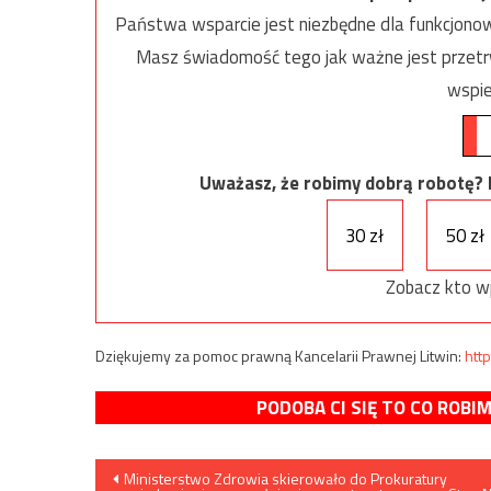
Państwa wsparcie jest niezbędne dla funkcjonow
Masz świadomość tego jak ważne jest przetrw
wspie
Uważasz, że robimy dobrą robotę? Ni
30 zł
50 zł
Zobacz kto w
Dziękujemy za pomoc prawną Kancelarii Prawnej Litwin:
http
PODOBA CI SIĘ TO CO ROBI
Nawigacja
Ministerstwo Zdrowia skierowało do Prokuratury