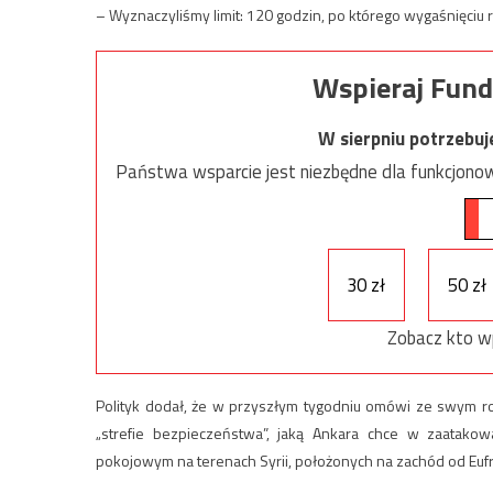
– Wyznaczyliśmy limit: 120 godzin, po którego wygaśnięciu
Wspieraj Fund
W sierpniu potrzebu
Państwa wsparcie jest niezbędne dla funkcjonow
30 zł
50 zł
Zobacz kto w
Polityk dodał, że w przyszłym tygodniu omówi ze swym ro
„strefie bezpieczeństwa”, jaką Ankara chce w zaatak
pokojowym na terenach Syrii, położonych na zachód od Eufr