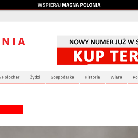
W
S
P
I
E
R
A
J
M
A
G
N
A
P
O
L
O
N
I
A
& Holocher
Żydzi
Gospodarka
Historia
Wiara
Po