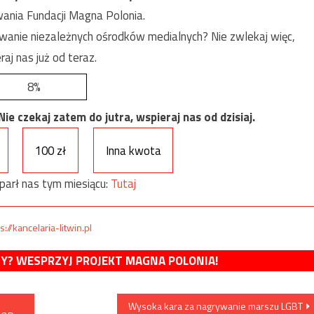
ania Fundacji Magna Polonia.
anie niezależnych ośrodków medialnych? Nie zwlekaj więc,
raj nas już od teraz.
8%
e czekaj zatem do jutra, wspieraj nas od dzisiaj.
100 zł
Inna kwota
parł nas tym miesiącu:
Tutaj
s://kancelaria-litwin.pl
MY? WESPRZYJ PROJEKT MAGNA POLONIA!
Wysoka kara za nagrywanie marszu LGBT