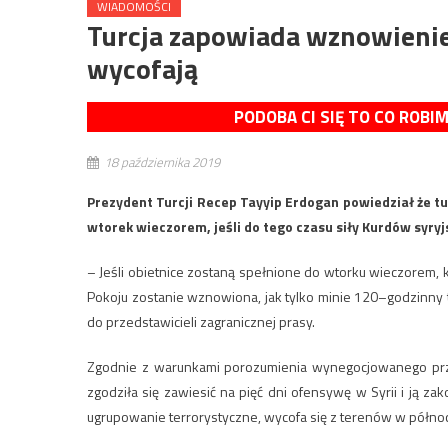
WIADOMOŚCI
Turcja zapowiada wznowienie 
wycofają
PODOBA CI SIĘ TO CO ROBI
18 października 2019
Prezydent Turcji Recep Tayyip Erdogan powiedział że 
wtorek wieczorem, jeśli do tego czasu siły Kurdów syryjs
– Jeśli obietnice zostaną spełnione do wtorku wieczorem, k
Pokoju zostanie wznowiona, jak tylko minie 120–godzinny
do przedstawicieli zagranicznej prasy.
Zgodnie z warunkami porozumienia wynegocjowanego prz
zgodziła się zawiesić na pięć dni ofensywę w Syrii i ją za
ugrupowanie terrorystyczne, wycofa się z terenów w północ