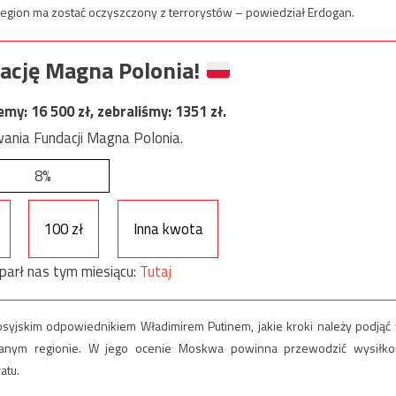
 region ma zostać oczyszczony z terrorystów – powiedział Erdogan.
ację Magna Polonia!
jemy:
16 500
zł, zebraliśmy:
1351
zł.
ania Fundacji Magna Polonia.
8%
100 zł
Inna kwota
parł nas tym miesiącu:
Tutaj
syjskim odpowiednikiem Władimirem Putinem, jakie kroki należy podjąć
owanym regionie. W jego ocenie Moskwa powinna przewodzić wysiłk
atu.