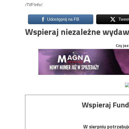
/TVP Info/
Udostępnij na FB
Twee
Wspieraj niezależne wydaw
Czy jes
Wspieraj Fund
W sierpniu potrzebu