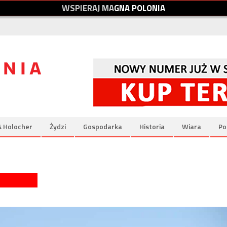
W
S
P
I
E
R
A
J
M
A
G
N
A
P
O
L
O
N
I
A
& Holocher
Żydzi
Gospodarka
Historia
Wiara
Po