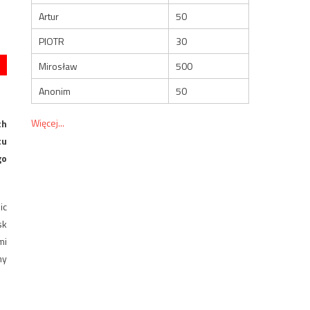
Artur
50
PIOTR
30
Mirosław
500
Anonim
50
Więcej...
ch
tu
go
ic
sk
mi
my