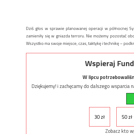
Dziś głos w sprawie planowanej operacji w północnej Syrii
zamieniły się w gniazda terroru. Nie możemy pozostać oboj
Wszystko ma swoje miejsce, czas, taktykę i technikę – podkre
Wspieraj Fund
W lipcu potrzebowaliś
Dziękujemy! i zachęcamy do dalszego wsparcia na
30 zł
50 zł
Zobacz kto w