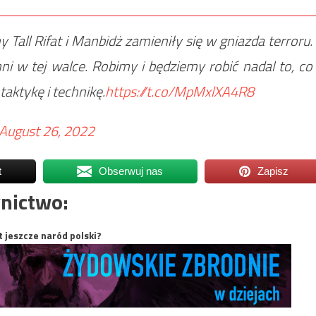
y Tall Rifat i Manbidż zamieniły się w gniazda terroru.
i w tej walce. Robimy i będziemy robić nadal to, co
taktykę i technikę.
https://t.co/MpMxlXA4R8
August 26, 2022
t
Obserwuj nas
Zapisz
nictwo:
t jeszcze naród polski?