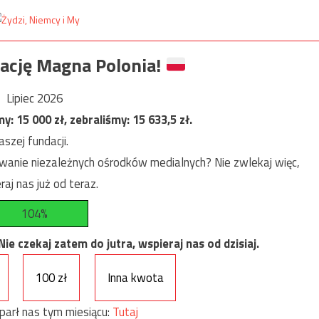
ację Magna Polonia!
Lipiec 2026
my:
15 000
zł, zebraliśmy:
15 633,5
zł.
szej fundacji.
anie niezależnych ośrodków medialnych? Nie zwlekaj więc,
raj nas już od teraz.
104%
e czekaj zatem do jutra, wspieraj nas od dzisiaj.
100 zł
Inna kwota
parł nas tym miesiącu:
Tutaj