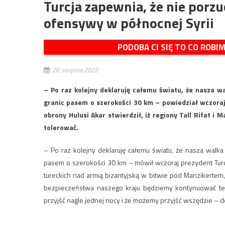
Turcja zapewnia, że nie porz
ofensywy w północnej Syrii
PODOBA CI SIĘ TO CO ROBI
26 sierpnia 2022
– Po raz kolejny deklaruję całemu światu, że nasza w
granic pasem o szerokości 30 km – powiedział wczoraj
obrony Hulusi Akar stwierdził, iż regiony Tall Rifat i 
tolerować.
– Po raz kolejny deklaruję całemu światu, że nasza walk
pasem o szerokości 30 km – mówił wczoraj prezydent Turcji
tureckich nad armią bizantyjską w bitwie pod Manzikertem,
bezpieczeństwa naszego kraju będziemy kontynuować t
przyjść nagle jednej nocy i że możemy przyjść wszędzie – 