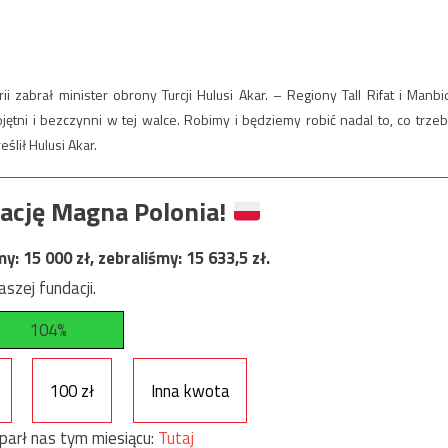
 zabrał minister obrony Turcji Hulusi Akar. – Regiony Tall Rifat i Manbi
ętni i bezczynni w tej walce. Robimy i będziemy robić nadal to, co trzeb
ślił Hulusi Akar.
ację Magna Polonia!
my:
15 000
zł, zebraliśmy:
15 633,5
zł.
szej fundacji.
104%
100 zł
Inna kwota
parł nas tym miesiącu:
Tutaj