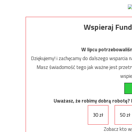
Wspieraj Fund
W lipcu potrzebowaliś
Dziękujemy! i zachęcamy do dalszego wsparcia na
Masz świadomość tego jak ważne jest przetrw
wspie
Uważasz, że robimy dobrą robotę? Ni
30 zł
50 zł
Zobacz kto w