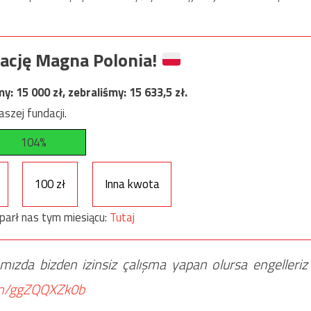
ację Magna Polonia!
my:
15 000
zł, zebraliśmy:
15 633,5
zł.
szej fundacji.
104%
100 zł
Inna kwota
parł nas tym miesiącu:
Tutaj
ımızda bizden izinsiz çalışma yapan olursa engelleriz
com/ggZQQXZk0b