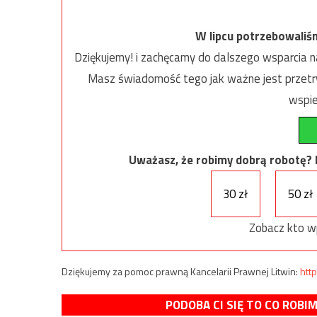
W lipcu potrzebowaliś
Dziękujemy! i zachęcamy do dalszego wsparcia na
Masz świadomość tego jak ważne jest przetrw
wspie
Uważasz, że robimy dobrą robotę? Ni
30 zł
50 zł
Zobacz kto w
Dziękujemy za pomoc prawną Kancelarii Prawnej Litwin:
http
PODOBA CI SIĘ TO CO ROBI