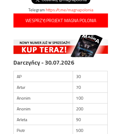
Telegram
https://t.me/magnapolonia
WESPRZYJ PROJEKT MAGNA POLONIA
Darczyńcy - 30.07.2026
AP
30
Artur
70
Anonim
100
Anonim
200
Arleta
90
Piotr
500