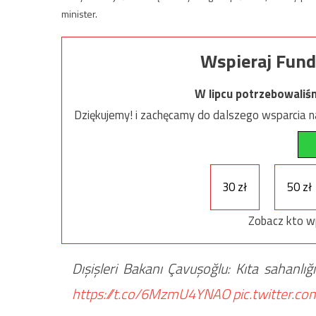
minister.
Wspieraj Fund
W lipcu potrzebowaliś
Dziękujemy! i zachęcamy do dalszego wsparcia na
30 zł
50 zł
Zobacz kto w
Dışişleri Bakanı Çavuşoğlu: Kıta sahanlığ
https://t.co/6MzmU4YNAO
pic.twitter.