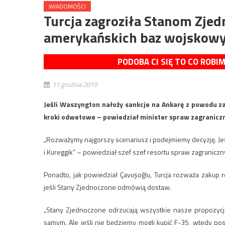
WIADOMOŚCI
Turcja zagroziła Stanom Zj
amerykańskich baz wojskow
PODOBA CI SIĘ TO CO ROBI
11 grudnia 2019
Jeśli Waszyngton nałoży sankcje na Ankarę z powodu z
kroki odwetowe – powiedział minister spraw zagraniczn
„Rozważymy najgorszy scenariusz i podejmiemy decyzję. Jeśl
i Kureggik” – powiedział szef szef resortu spraw zagraniczn
Ponadto, jak powiedział Çavuşoğlu, Turcja rozważa zakup
jeśli Stany Zjednoczone odmówią dostaw.
„Stany Zjednoczone odrzucają wszystkie nasze propozyc
samym. Ale jeśli nie będziemy mogli kupić F-35, wtedy pos