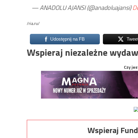
— ANADOLU AJANSI (@anadoluajansi)
D
/ria.ru/
Udostępnij na FB
Twee
Wspieraj niezależne wydaw
Czy jes
Wspieraj Fund