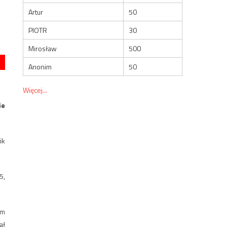
Artur
50
PIOTR
30
Mirosław
500
Anonim
50
Więcej...
ie
ik
5,
ym
ał