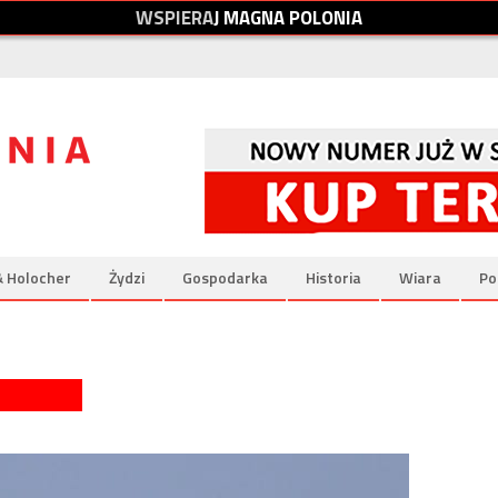
W
S
P
I
E
R
A
J
M
A
G
N
A
P
O
L
O
N
I
A
& Holocher
Żydzi
Gospodarka
Historia
Wiara
Po