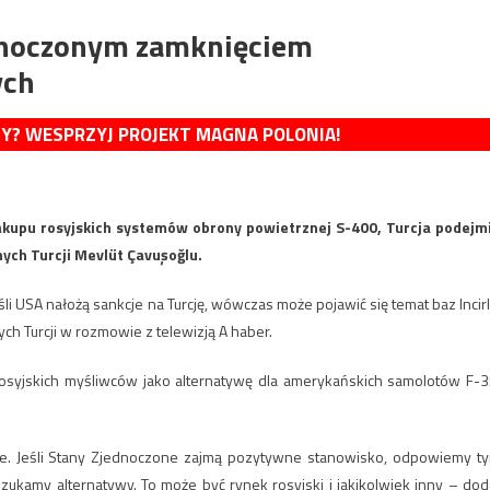
ednoczonym zamknięciem
ych
MY? WESPRZYJ PROJEKT MAGNA POLONIA!
akupu rosyjskich systemów obrony powietrznej S-400, Turcja podejm
ych Turcji Mevlüt Çavuşoğlu.
i USA nałożą sankcje na Turcję, wówczas może pojawić się temat baz Incirl
ych Turcji w rozmowie z telewizją A haber.
 rosyjskich myśliwców jako alternatywę dla amerykańskich samolotów F-3
je. Jeśli Stany Zjednoczone zajmą pozytywne stanowisko, odpowiemy t
zukamy alternatywy. To może być rynek rosyjski i jakikolwiek inny – dod