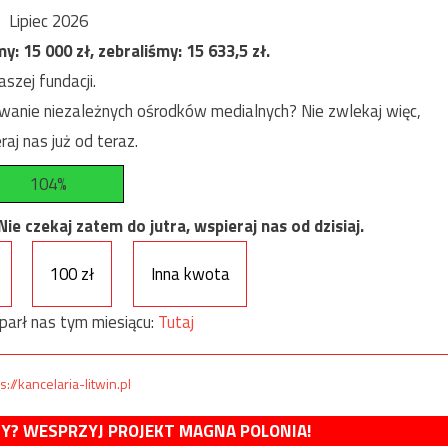
Lipiec 2026
my:
15 000
zł, zebraliśmy:
15 633,5
zł.
szej fundacji.
anie niezależnych ośrodków medialnych? Nie zwlekaj więc,
raj nas już od teraz.
104%
e czekaj zatem do jutra, wspieraj nas od dzisiaj.
100 zł
Inna kwota
parł nas tym miesiącu:
Tutaj
s://kancelaria-litwin.pl
MY? WESPRZYJ PROJEKT MAGNA POLONIA!