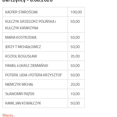
KACPER STAROŚCIAK
100,00
KULCZYK GRZEGORZ POLIŃSKA i
50,00
KULCZYK KATARZYNA
MARIA KOSTRZEWA
50,00
JERZY T MICHAJŁOWICZ
50,00
KOZIOŁ BOGUSŁAW
35,00
PAWEŁ ŁUKASZ ZIEMIAŃSKI
50,00
POTERA LIDIA i POTERA KRZYSZTOF
50,00
NIEMCZYK MICHAŁ
20,00
SŁAWOMIR PIĄTEK
10,00
KAMIL JAN KOWALCZYK
50,00
Więcej...