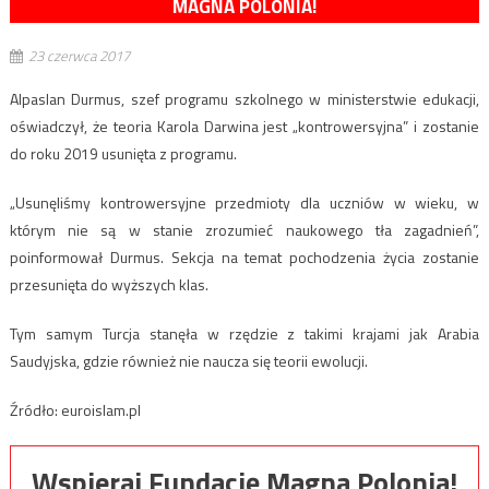
MAGNA POLONIA!
23 czerwca 2017
Alpaslan Durmus, szef programu szkolnego w ministerstwie edukacji,
oświadczył, że teoria Karola Darwina jest „kontrowersyjna” i zostanie
do roku 2019 usunięta z programu.
„Usunęliśmy kontrowersyjne przedmioty dla uczniów w wieku, w
którym nie są w stanie zrozumieć naukowego tła zagadnień”,
poinformował Durmus. Sekcja na temat pochodzenia życia zostanie
przesunięta do wyższych klas.
Tym samym Turcja stanęła w rzędzie z takimi krajami jak Arabia
Saudyjska, gdzie również nie naucza się teorii ewolucji.
Źródło: euroislam.pl
Wspieraj Fundację Magna Polonia!