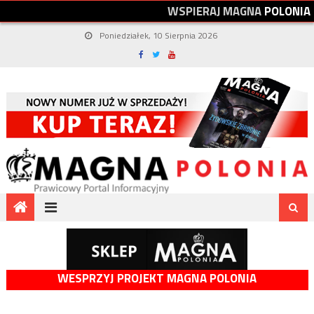
W
S
P
I
E
R
A
J
M
A
G
N
A
P
O
L
O
N
I
A
Poniedziałek, 10 Sierpnia 2026
WESPRZYJ PROJEKT MAGNA POLONIA