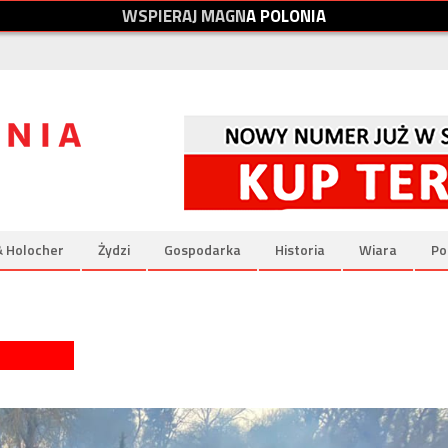
W
S
P
I
E
R
A
J
M
A
G
N
A
P
O
L
O
N
I
A
& Holocher
Żydzi
Gospodarka
Historia
Wiara
Po