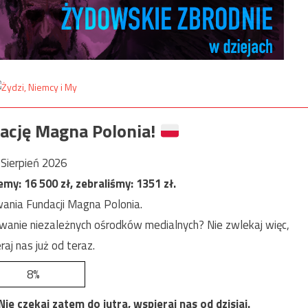
ację Magna Polonia!
Sierpień 2026
jemy:
16 500
zł, zebraliśmy:
1351
zł.
ania Fundacji Magna Polonia.
anie niezależnych ośrodków medialnych? Nie zwlekaj więc,
raj nas już od teraz.
8%
e czekaj zatem do jutra, wspieraj nas od dzisiaj.