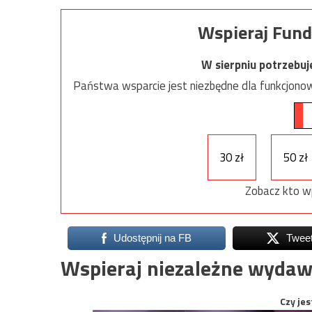
Wspieraj Fund
W sierpniu potrzebu
Państwa wsparcie jest niezbędne dla funkcjonow
30 zł
50 zł
Zobacz kto w
Udostępnij na FB
Twee
Wspieraj niezależne wydaw
Czy jes