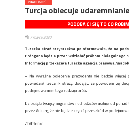
WIADOMOŚCI
Turcja obiecuje udaremniani
PODOBA CI SIĘ TO CO ROBI
7 marca 2020
Turecka straż przybrzeżna poinformowała, że na pod
Erdogana będzie przeciwdziałać próbom nielegalnego pr
Informację przekazała turecka agencja prasowa Anadol
– Na wyraźne polecenie prezydenta nie będzie więcej 
powiedział rzecznik straży. dodając, że powodem tej decyz
podejmowaniem tego rodzaju prób.
Dziesiątki tysięcy migrantów i uchodźców usiłuje od ponad
przez Ankarę, że nie będzie czynić przeszkód w podejmowani
/TVP Info/