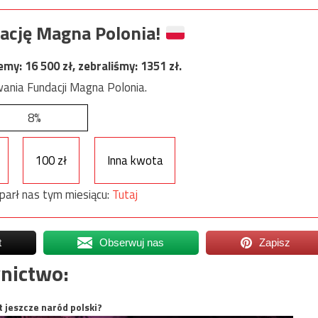
ację Magna Polonia!
jemy:
16 500
zł, zebraliśmy:
1351
zł.
ania Fundacji Magna Polonia.
8%
100 zł
Inna kwota
parł nas tym miesiącu:
Tutaj
t
Obserwuj nas
Zapisz
nictwo:
t jeszcze naród polski?