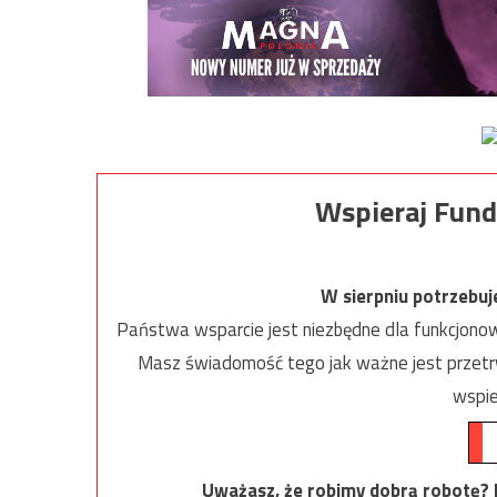
Wspieraj Fund
W sierpniu potrzebu
Państwa wsparcie jest niezbędne dla funkcjonow
Masz świadomość tego jak ważne jest przetrw
wspie
Uważasz, że robimy dobrą robotę? Ni