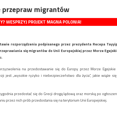
e przepraw migrantów
MY? WESPRZYJ PROJEKT MAGNA POLONIA!
stawie rozporządzenia podpisanego przez prezydenta Recepa Tayyi
zeprawiania się migrantów do Unii Europejskiej przez Morze Egejski
u.
przyzwolenia na przedostawanie się do Europy przez Morze Egejskie
ji jest „wysokie ryzyko i niebezpieczeństwo dla życia”, jakie wiąże się
 tygodnia przedostać się do Grecji drogą lądową oraz morską po ogłoszen
u przez nich prób przedostania się na terytorium Unii Europejskiej.